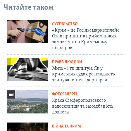
Читайте також
СУСПІЛЬСТВО
«Крим – не Росія»: маркетплейс
Ozon припинив прийом нових
замовлень на Кримському
півострові
ПРАВА ЛЮДИНИ
Мить – і ти шпигун. Як у
кримських судах розглядають
звинувачення в держзраді
ФОТОГАЛЕРЕЇ
Краса Сімферопольського
водосховища та занедбаність
довкола
ВІЙНА ТА КРИМ