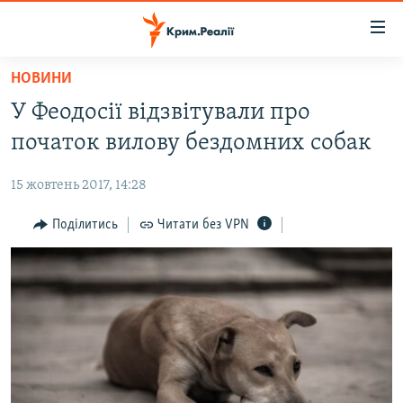
Доступність
посилання
Перейти
НОВИНИ
до
НОВИНИ
У Феодосії відзвітували про
основного
ВОДА.КРИМ
матеріалу
початок вилову бездомних собак
ВІДЕО ТА ФОТО
Перейти
до
15 жовтень 2017, 14:28
ПОЛІТИКА
основної
БЛОГИ
Поділитись
Читати без VPN
навігації
Перейти
ПОГЛЯД
до
ІНТЕРВ'Ю
пошуку
ВСЕ ЗА ДЕНЬ
СПЕЦПРОЕКТИ
ЯК ОБІЙТИ БЛОКУВАННЯ
ДЕПОРТАЦІЯ