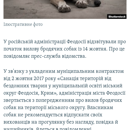
ВІДЕОУРОКИ «ELIFBE»
Русский
СВІДЧЕННЯ ОКУПАЦІЇ
Qırımtatar
Ілюстративне фото
УКРАЇНСЬКА ПРОБЛЕМА КРИМУ
ДОЛУЧАЙСЯ!
ІНФОГРАФІКА
У російській адміністрації Феодосії відзвітували про
початок вилову бродячих собак із 14 жовтня. Про це
повідомляє прес-служба відомства.
Усі сайти RFE/RL
У зв'язку з укладеним муніципальним контрактом
від 2 жовтня 2017 року «Санація територій від
бездомних тварин у муніципальній освіті міський
округ Феодосія, Крим», адміністрація міста Феодосії
звертається з попередженням про вилов бродячих
собак на території міського округу. Власникам
собак не рекомендується відпускати своїх
вихованців на прогулянку без нагляду, повідка й
нашийників, йдеться в повідомленні.