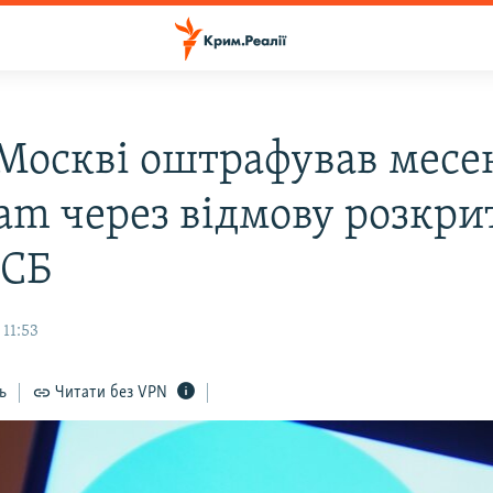
 Москві оштрафував мес
ram через відмову розкри
ФСБ
 11:53
ь
Читати без VPN