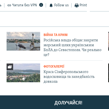
ь
Читати без VPN
Follow us
Print
ВІЙНА ТА КРИМ
Російська влада обіцяє закрити
морський шлях українським
БпЛА до Севастополя. Чи реально
це?
ФОТОГАЛЕРЕЇ
Краса Сімферопольського
водосховища та занедбаність
довкола
ДОЛУЧАЙСЯ!