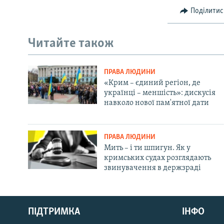
Поділитис
Читайте також
ПРАВА ЛЮДИНИ
«Крим – єдиний регіон, де
українці – меншість»: дискусія
навколо нової пам'ятної дати
ПРАВА ЛЮДИНИ
Мить – і ти шпигун. Як у
кримських судах розглядають
звинувачення в держзраді
Русский
ПІДТРИМКА
ІНФО
Qırımtatar