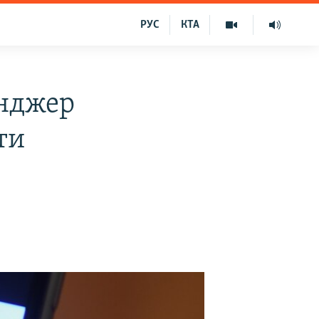
РУС
КТА
енджер
ти