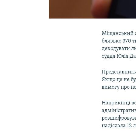
Міщанський с
близько 370 т
декодувати ли
суддя Юлія Д
Представники
Якщо це не бу
вимогу про п
Наприкінці в
адміністрати
розшифровува
надіслала 12 