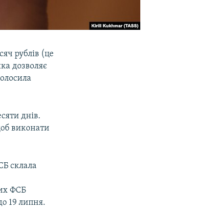
яч рублів (це
яка дозволяє
голосила
сяти днів.
щоб виконати
СБ склала
их ФСБ
до 19 липня.