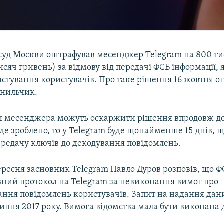
уд Москви оштрафував месенджер Telegram на 800 тис
исяч гривень) за відмову від передачі ФСБ інформації, 
стування користувачів. Про таке рішення 16 жовтня о
анильчик.
 месенджера можуть оскаржити рішення впродовж де
де зроблено, то у Telegram буде щонайменше 15 днів, 
ередачу ключів до декодування повідомлень.
ересня засновник Telegram Павло Дуров розповів, що Ф
вний протокол на Telegram за невиконання вимог про
ння повідомлень користувачів. Запит на надання дан
липня 2017 року. Вимога відомства мала бути виконана 