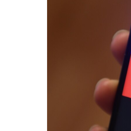
ВІДЕОУРОКИ «ELIFBE»
СВІДЧЕННЯ ОКУПАЦІЇ
УКРАЇНСЬКА ПРОБЛЕМА КРИМУ
ІНФОГРАФІКА