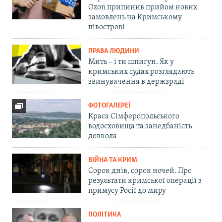
Ozon припинив прийом нових
замовлень на Кримському
півострові
ПРАВА ЛЮДИНИ
Мить – і ти шпигун. Як у
кримських судах розглядають
звинувачення в держзраді
ФОТОГАЛЕРЕЇ
Краса Сімферопольського
водосховища та занедбаність
довкола
ВІЙНА ТА КРИМ
Сорок днів, сорок ночей. Про
результати кримської операції з
примусу Росії до миру
ПОЛІТИКА