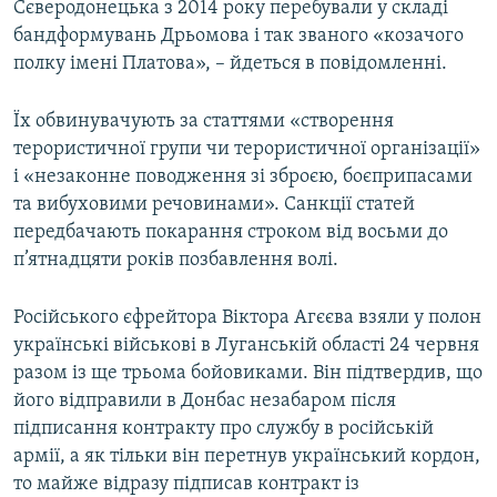
Сєверодонецька з 2014 року перебували у складі
бандформувань Дрьомова і так званого «козачого
полку імені Платова», – йдеться в повідомленні.
Їх обвинувачують за статтями «створення
терористичної групи чи терористичної організації»
і «незаконне поводження зі зброєю, боєприпасами
та вибуховими речовинами». Санкції статей
передбачають покарання строком від восьми до
п’ятнадцяти років позбавлення волі.
Російського єфрейтора Віктора Агєєва взяли у полон
українські військові в Луганській області 24 червня
разом із ще трьома бойовиками. Він підтвердив, що
його відправили в Донбас незабаром після
підписання контракту про службу в російській
армії, а як тільки він перетнув український кордон,
то майже відразу підписав контракт із