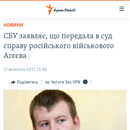
Доступність
посилання
Перейти
НОВИНИ
до
НОВИНИ
СБУ заявляє, що передала в суд
основного
ВОДА.КРИМ
матеріалу
справу російського військового
ВІДЕО ТА ФОТО
Перейти
Агєєва
до
ПОЛІТИКА
основної
17 жовтень 2017, 15:48
БЛОГИ
навігації
Перейти
Поділитись
Читати без VPN
ПОГЛЯД
до
ІНТЕРВ'Ю
пошуку
ВСЕ ЗА ДЕНЬ
СПЕЦПРОЕКТИ
ЯК ОБІЙТИ БЛОКУВАННЯ
ДЕПОРТАЦІЯ