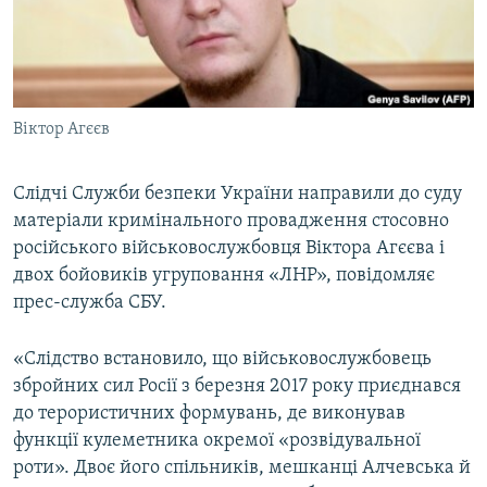
ВІДЕОУРОКИ «ELIFBE»
Русский
СВІДЧЕННЯ ОКУПАЦІЇ
Qırımtatar
УКРАЇНСЬКА ПРОБЛЕМА КРИМУ
Віктор Агєєв
ДОЛУЧАЙСЯ!
ІНФОГРАФІКА
Слідчі Служби безпеки України направили до суду
матеріали кримінального провадження стосовно
Усі сайти RFE/RL
російського військовослужбовця Віктора Агєєва і
двох бойовиків угруповання «ЛНР», повідомляє
прес-служба СБУ.
«Слідство встановило, що військовослужбовець
збройних сил Росії з березня 2017 року приєднався
до терористичних формувань, де виконував
функції кулеметника окремої «розвідувальної
роти». Двоє його спільників, мешканці Алчевська й