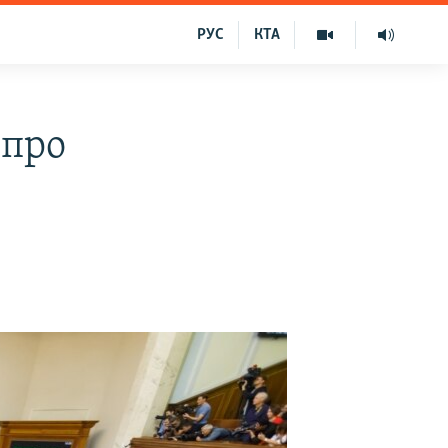
РУС
КТА
 про