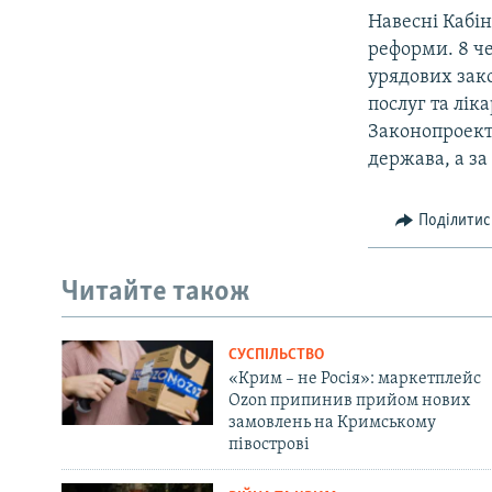
Навесні Кабін
реформи. 8 ч
урядових зак
послуг та лік
Законопроект
держава, а за
Поділитис
Читайте також
СУСПІЛЬСТВО
«Крим – не Росія»: маркетплейс
Ozon припинив прийом нових
замовлень на Кримському
півострові