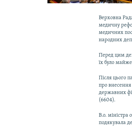
Верховна Рад
медичну рефо
медичних пос
народних депу
Перед цим деп
їх було майже
Після цього 
про внесення
державних фі
(6604).
В.о. міністра
подякувала д