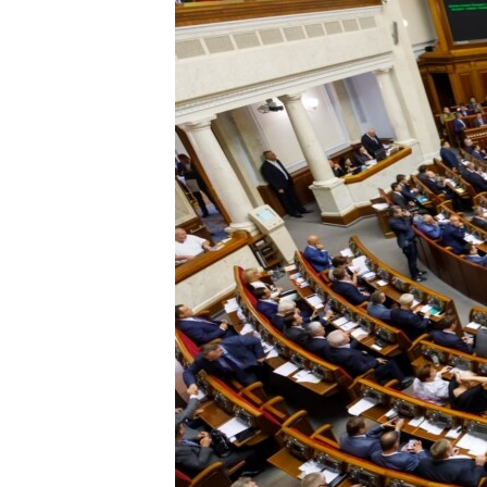
ВІДЕОУРОКИ «ELIFBE»
СВІДЧЕННЯ ОКУПАЦІЇ
УКРАЇНСЬКА ПРОБЛЕМА КРИМУ
ІНФОГРАФІКА