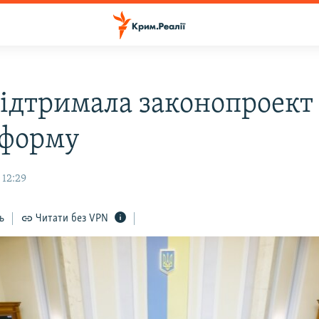
підтримала законопроект
форму
 12:29
ь
Читати без VPN