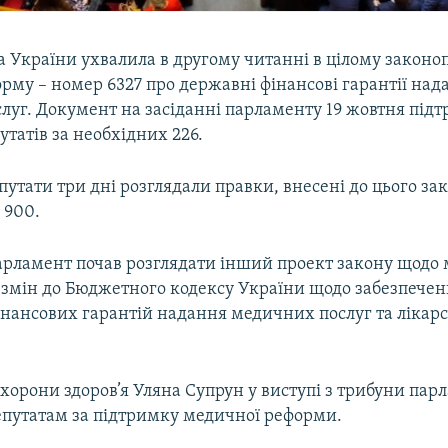
а України ухвалила в другому читанні в цілому законо
рму – номер 6327 про державні фінансові гарантії над
луг. Документ на засіданні парламенту 19 жовтня під
татів за необхідних 226.
утати три дні розглядали правки, внесені до цього за
 900.
парламент почав розглядати інший проект закону щодо
 змін до Бюджетного кодексу України щодо забезпече
нансових гарантій надання медичних послуг та лікарс
 охорони здоров’я Уляна Супрун у виступі з трибуни пар
епутатам за підтримку медичної реформи.