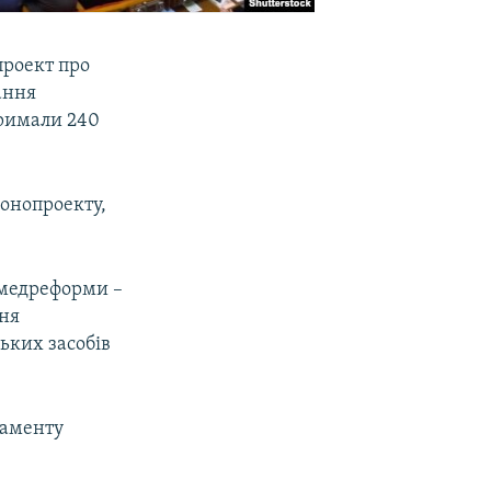
проект про
ання
тримали 240
конопроекту,
 медреформи –
ння
ьких засобів
ламенту