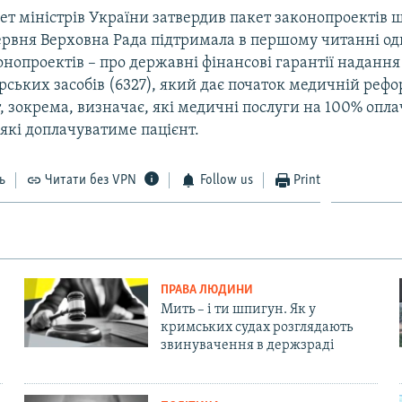
ет міністрів України затвердив пакет законопроектів 
ервня Верховна Рада підтримала в першому читанні од
онопроектів – про державні фінансові гарантії наданн
арських засобів (6327), який дає початок медичній рефор
, зокрема, визначає, які медичні послуги на 100% опл
 які доплачуватиме пацієнт.
ь
Читати без VPN
Follow us
Print
ПРАВА ЛЮДИНИ
Мить – і ти шпигун. Як у
кримських судах розглядають
звинувачення в держзраді