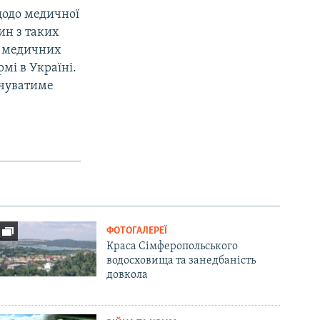
щодо медичної
ин з таких
я медичних
мі в Україні.
ачуватиме
ФОТОГАЛЕРЕЇ
Краса Сімферопольського
водосховища та занедбаність
довкола