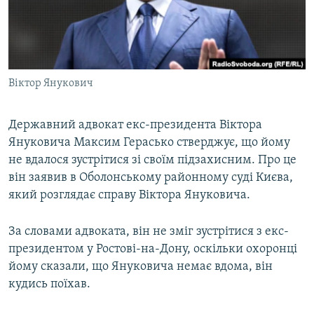
ВІДЕОУРОКИ «ELIFBE»
Русский
СВІДЧЕННЯ ОКУПАЦІЇ
Qırımtatar
УКРАЇНСЬКА ПРОБЛЕМА КРИМУ
Віктор Янукович
ДОЛУЧАЙСЯ!
ІНФОГРАФІКА
Державний адвокат екс-президента Віктора
Януковича Максим Герасько стверджує, що йому
Усі сайти RFE/RL
не вдалося зустрітися зі своїм підзахисним. Про це
він заявив в Оболонському районному суді Києва,
який розглядає справу Віктора Януковича.
За словами адвоката, він не зміг зустрітися з екс-
президентом у Ростові-на-Дону, оскільки охоронці
йому сказали, що Януковича немає вдома, він
кудись поїхав.