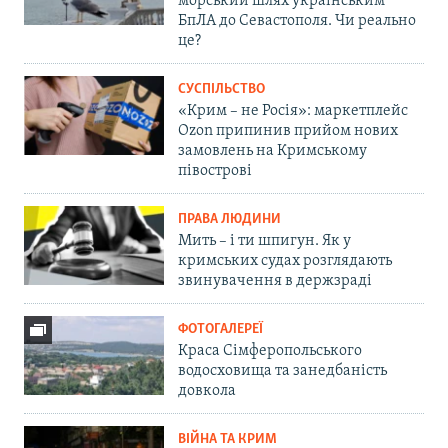
морський шлях українським
БпЛА до Севастополя. Чи реально
це?
СУСПІЛЬСТВО
«Крим – не Росія»: маркетплейс
Ozon припинив прийом нових
замовлень на Кримському
півострові
ПРАВА ЛЮДИНИ
Мить – і ти шпигун. Як у
кримських судах розглядають
звинувачення в держзраді
ФОТОГАЛЕРЕЇ
Краса Сімферопольського
водосховища та занедбаність
довкола
ВІЙНА ТА КРИМ