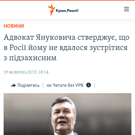
Доступність
посилання
Перейти
НОВИНИ
до
НОВИНИ
Адвокат Януковича стверджує, що
основного
ВОДА.КРИМ
матеріалу
в Росії йому не вдалося зустрітися
ВІДЕО ТА ФОТО
Перейти
з підзахисним
до
ПОЛІТИКА
основної
19 жовтень 2017, 18:14
БЛОГИ
навігації
Перейти
Поділитись
Читати без VPN
ПОГЛЯД
до
ІНТЕРВ'Ю
пошуку
ВСЕ ЗА ДЕНЬ
СПЕЦПРОЕКТИ
ЯК ОБІЙТИ БЛОКУВАННЯ
ДЕПОРТАЦІЯ