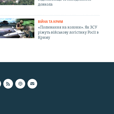
довкола
ВІЙНА ТА КРИМ
«Полювання на колони». Як ЗСУ
ріжуть військову логістику Росії в
Криму