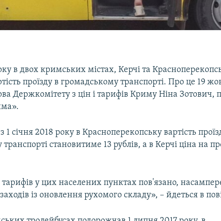
оку в двох кримських містах, Керчі та Красноперекопс
тість проїзду в громадському транспорті. Про це 19 жо
ова Держкомітету з цін і тарифів Криму Ніна Зотович,
ыма».
, з 1 січня 2018 року в Красноперекопську вартість прої
транспорті становитиме 13 рублів, а в Керчі ціна на пр
арифів у цих населених пунктах пов'язано, насампере
аходів із оновлення рухомого складу», – йдеться в по
ських тролейбусах подорожчав 1 липня 2017 року, в