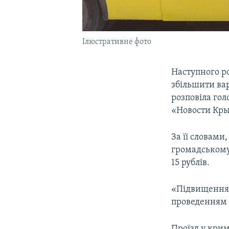
Ілюстративне фото
Наступного р
збільшити вар
розповіла гол
«Новости Кр
За її словами
громадському 
15 рублів.
«Підвищення т
проведенням з
Проїзд у крим