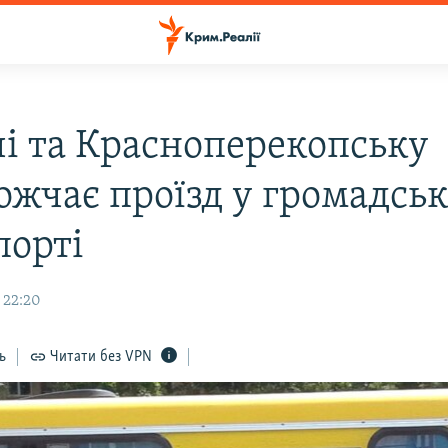
чі та Красноперекопську
ожчає проїзд у громадсь
порті
 22:20
ь
Читати без VPN