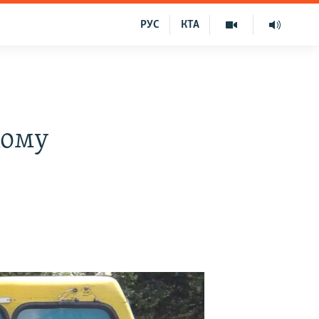
РУС
КТА
кому