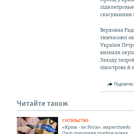
підконтроль
скасуванням 
Верховна Рада
тимчасової ок
України Петр
визнали окупа
Заходу запро
півострова й 
Поділитис
Читайте також
СУСПІЛЬСТВО
«Крим – не Росія»: маркетплейс
Ozon припинив прийом нових