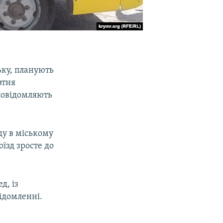
ьку, планують
втня
 повідомляють
зду в міському
оїзд зросте до
д, із
відомленні.