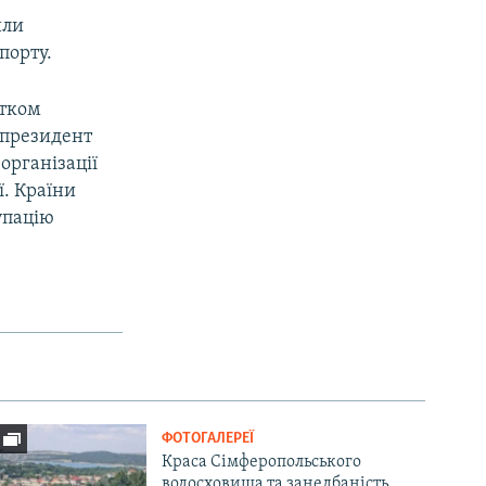
или
порту.
атком
у президент
організації
ї. Країни
упацію
ФОТОГАЛЕРЕЇ
Краса Сімферопольського
водосховища та занедбаність