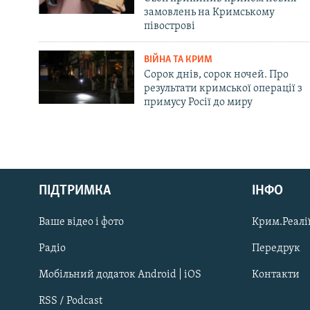
замовлень на Кримському
півострові
ВІЙНА ТА КРИМ
Сорок днів, сорок ночей. Про
результати кримської операції з
примусу Росії до миру
Русский
ПІДТРИМКА
ІНФО
Qırımtatar
Ваше відео і фото
Крим.Реалії
ДОЛУЧАЙСЯ!
Радіо
Передрук
Мобільний додаток Android | iOS
Контакти
RSS / Podcast