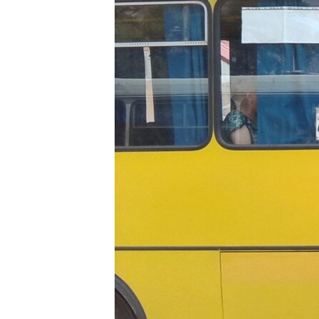
ВІДЕОУРОКИ «ELIFBE»
СВІДЧЕННЯ ОКУПАЦІЇ
УКРАЇНСЬКА ПРОБЛЕМА КРИМУ
ІНФОГРАФІКА