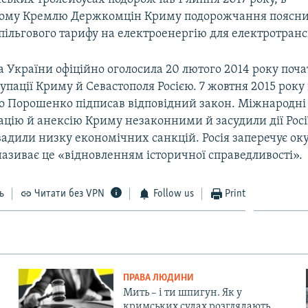
ному Кремлю Держкомцін Криму подорожчання поясн
пільгового тарифу на електроенергію для електротранс
 України офіційно оголосила 20 лютого 2014 року поч
упації Криму й Севастополя Росією. 7 жовтня 2015 рок
о Порошенко підписав відповідний закон. Міжнародні 
цію й анексію Криму незаконними й засудили дії Росі
вадили низку економічних санкцій. Росія заперечує ок
називає це «відновленням історичної справедливості».
ь
Читати без VPN
Follow us
Print
ПРАВА ЛЮДИНИ
Мить – і ти шпигун. Як у
кримських судах розглядають