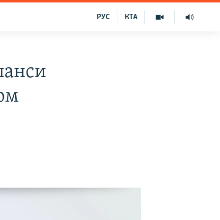
РУС
КТА
шанси
ом