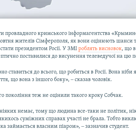
ти провладного кримського інформагентства «Крыми
жовтня жителів Сімферополя, як вони оцінюють шанси 
 стати президентом Росії. У ЗМІ
роблять висновок
, що 
птично поставилися до висунення телеведучої на цю п
но ставиться до всього, що робиться в Росії. Вона ніби 
ття, що вона з іншого боку», ‒ сказав чоловік.
о покоління теж не оцінили такого кроку Собчак.
іяких немає, тому що людина все-таки не політик, нік
в якихось суміжних справах участі не брала. Тобто вик
яка займається власним піаром», ‒ зазначив студент.