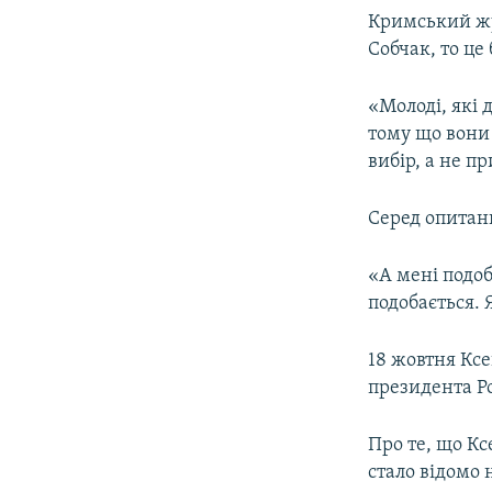
Кримський жур
Собчак, то це
«Молоді, які 
тому що вони 
вибір, а не п
Серед опитани
«А мені подоб
подобається. Я
18 жовтня Ксе
президента Рос
Про те, що К
стало відомо 