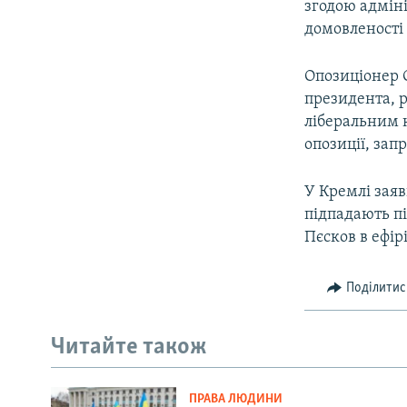
згодою адміні
домовленості
Опозиціонер 
президента, 
ліберальним к
опозиції, зап
У Кремлі заяв
підпадають п
Пєсков в ефі
Поділитис
Читайте також
ПРАВА ЛЮДИНИ