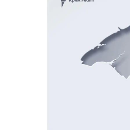
ВІДЕОУРОКИ «ELIFBE»
СВІДЧЕННЯ ОКУПАЦІЇ
УКРАЇНСЬКА ПРОБЛЕМА КРИМУ
ІНФОГРАФІКА