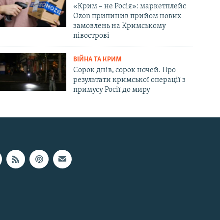
«Крим – не Росія»: маркетплейс
Ozon припинив прийом нових
замовлень на Кримському
півострові
ВІЙНА ТА КРИМ
Сорок днів, сорок ночей. Про
результати кримської операції з
примусу Росії до миру