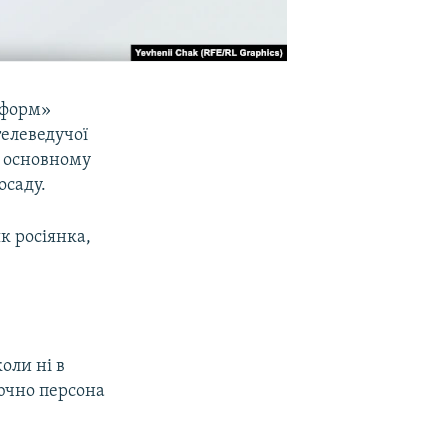
нформ»
телеведучої
в основному
осаду.
як росіянка,
оли ні в
лючно персона