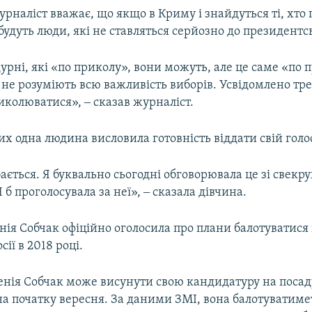
наліст вважає, що якщо в Криму і знайдуться ті, хто
 будуть люди, які не ставляться серйозно до президентс
дурні, які «по приколу», вони можуть, але це саме «по 
не розуміють всю важливість виборів. Усвідомлено тр
риколюватися», ‒ сказав журналіст.
х одна людина висловила готовність віддати свій голо
ається. Я буквально сьогодні обговорювала це зі свекр
 б проголосувала за неї», ‒ сказала дівчина.
нія Собчак офіційно оголосила про плани балотуватися
ії в 2018 році.
сенія Собчак може висунути свою кандидатуру на посад
на початку вересня. За даними ЗМІ, вона балотуватиме