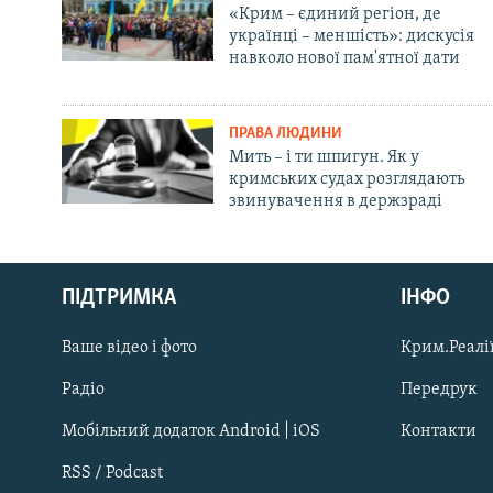
«Крим – єдиний регіон, де
українці – меншість»: дискусія
навколо нової пам'ятної дати
ПРАВА ЛЮДИНИ
Мить – і ти шпигун. Як у
кримських судах розглядають
звинувачення в держзраді
Русский
ПІДТРИМКА
ІНФО
Qırımtatar
Ваше відео і фото
Крим.Реалії
ДОЛУЧАЙСЯ!
Радіо
Передрук
Мобільний додаток Android | iOS
Контакти
RSS / Podcast