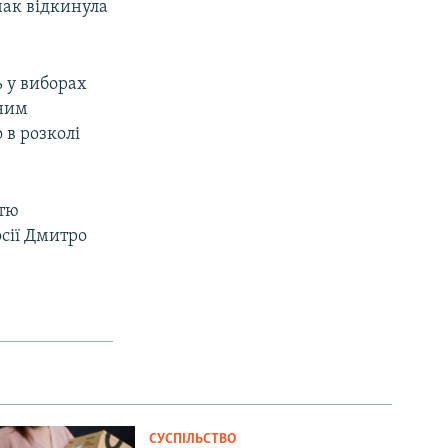
чак відкинула
 у виборах
рним
 в розколі
стю
сії Дмитро
СУСПІЛЬСТВО