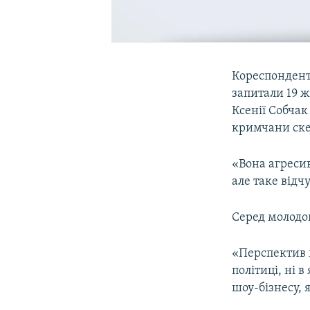
Кореспонден
запитали 19 
Ксенії Собчак
кримчани ске
«Вона агресив
але таке відчу
Серед молодог
«Перспектив н
політиці, ні 
шоу-бізнесу, 