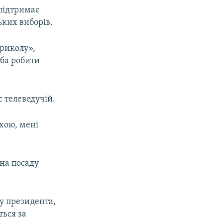
 підтримає
ьких виборів.
приколу»,
еба робити
с телеведучій.
ухою, мені
 на посаду
у президента,
ться за