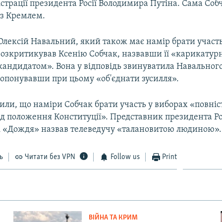
страції президента Росії Володимира Путіна. Сама Соб
 з Кремлем.
Олексій Навальний, який також має намір брати участь
розкритикував Ксенію Собчак, назвавши її «карикату
андидатом». Вона у відповідь звинуватила Навального
ропонувавши при цьому «об'єднати зусилля».
или, що наміри Собчак брати участь у виборах «повні
ід положення Конституції». Представник президента Ро
рі «Дождя» назвав телеведучу «талановитою людиною».
ь
Читати без VPN
Follow us
Print
ВІЙНА ТА КРИМ