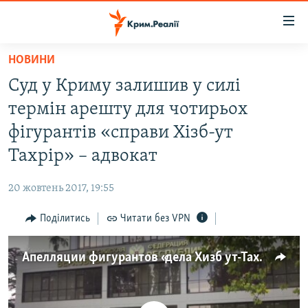
Доступність
посилання
Перейти
НОВИНИ
до
НОВИНИ
Суд у Криму залишив у силі
основного
ВОДА.КРИМ
матеріалу
термін арешту для чотирьох
ВІДЕО ТА ФОТО
Перейти
фігурантів «справи Хізб-ут
до
ПОЛІТИКА
Тахрір» – адвокат
основної
БЛОГИ
навігації
20 жовтень 2017, 19:55
Перейти
ПОГЛЯД
до
Поділитись
Читати без VPN
ІНТЕРВ'Ю
пошуку
ВСЕ ЗА ДЕНЬ
Апелляции фигурантов «дела Хизб ут-Тахрир» отклонили – адвокат (видео)
СПЕЦПРОЕКТИ
ЯК ОБІЙТИ БЛОКУВАННЯ
ДЕПОРТАЦІЯ