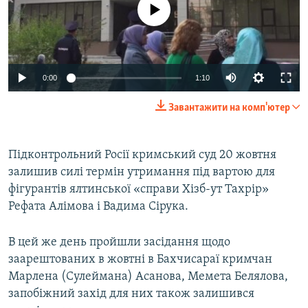
No media source currently available
ВІДЕОУРОКИ «ELIFBE»
Русский
СВІДЧЕННЯ ОКУПАЦІЇ
Qırımtatar
УКРАЇНСЬКА ПРОБЛЕМА КРИМУ
0:00
1:10
ДОЛУЧАЙСЯ!
ІНФОГРАФІКА
Завантажити на комп'ютер
Усі сайти RFE/RL
Підконтрольний Росії кримський суд 20 жовтня
залишив силі термін утримання під вартою для
фігурантів ялтинської «справи Хізб-ут Тахрір»
Рефата Алімова і Вадима Сірука.
В цей же день пройшли засідання щодо
заарештованих в жовтні в Бахчисараї кримчан
Марлена (Сулеймана) Асанова, Мемета Белялова,
запобіжний захід для них також залишився