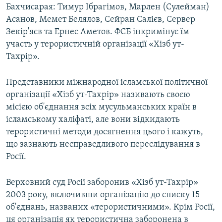
Бахчисарая: Тимур Ібрагімов, Марлен (Сулейман)
Асанов, Мемет Белялов, Сейран Салієв, Сервер
Зекір'яєв та Ернес Аметов. ФСБ інкримінує їм
участь у терористичній організації «Хізб ут-
Тахрір».
Представники міжнародної ісламської політичної
організації «Хізб ут-Тахрір» називають своєю
місією об'єднання всіх мусульманських країн в
ісламському халіфаті, але вони відкидають
терористичні методи досягнення цього і кажуть,
що зазнають несправедливого переслідування в
Росії.
Верховний суд Росії заборонив «Хізб ут-Тахрір»
2003 року, включивши організацію до списку 15
об'єднань, названих «терористичними». Крім Росії,
ця організація як терористична заборонена в