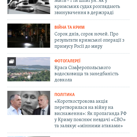
Мить – і ти шпигун. Як у
кримських судах розглядають
звинувачення в держзраді
ВІЙНА ТА КРИМ
Сорок днів, сорок ночей. Про
результати кримської операції з
примусу Росії до миру
ФОТОГАЛЕРЕЇ
Краса Сімферопольського
водосховища та занедбаність
довкола
ПОЛІТИКА
«Короткострокова акція
перетворилася на війну на
виснаження»: Як пропаганда РФ
у Криму пояснює невдачі «СВО»
та залякує «мінними атаками»