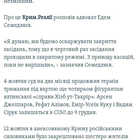
незмінним.
Про це
Крим.Реалії
розповів адвокат Едем
Семедляєв.
«Я думаю, ми будемо оскаржувати закриття
засідань, тому що в черговий раз засідання
проходили в закритому режимі. З приводу касацій,
поки не вирішили», – зазначив Семедляєв.
4 жовтня суд на два місяці продовжив термін
тримання під вартою ще чотирьом фігурантам
ялтинської «справи Хізб ут-Тахрір». Арсен
Джеппаров, Рефат Алімов, Емір-Усеїн Куку і Вадим
Сірук залишаться в СІЗО до 9 грудня.
12 жовтня в анексованому Криму російськими
силовиками було заарештовано шестеро жителів