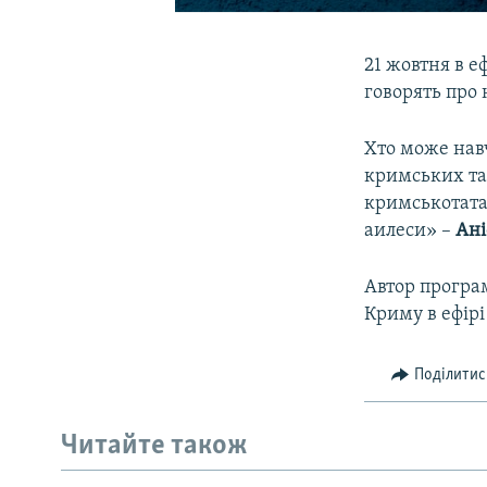
21 жовтня в е
говорять про
Хто може навч
кримських тат
кримськотата
аилеси» –
Ані
Автор програ
Криму в ефір
Поділитис
Читайте також