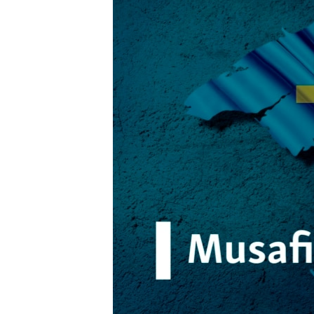
ВІДЕОУРОКИ «ELIFBE»
СВІДЧЕННЯ ОКУПАЦІЇ
УКРАЇНСЬКА ПРОБЛЕМА КРИМУ
ІНФОГРАФІКА