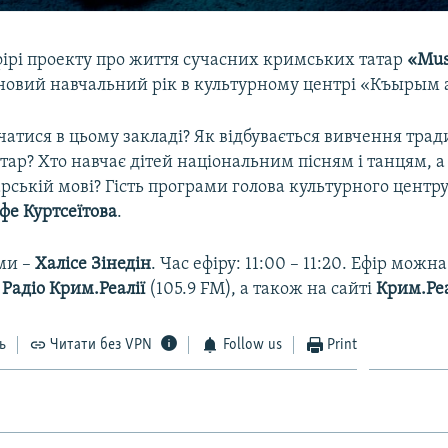
фірі проекту про життя сучасних кримських татар
«Mus
 новий навчальний рік в культурному центрі «Къырым 
атися в цьому закладі? Як відбувається вивчення трад
ар? Хто навчає дітей національним пісням і танцям, а
рській мові? Гість програми голова культурного цент
фе Куртсеїтова
.
ми –
Халісе Зінедін
. Час ефіру: 11:00 – 11:20. Ефір можн
і
Радіо Крим.Реалії
(105.9 FM), а також на сайті
Крим.Реа
ь
Читати без VPN
Follow us
Print