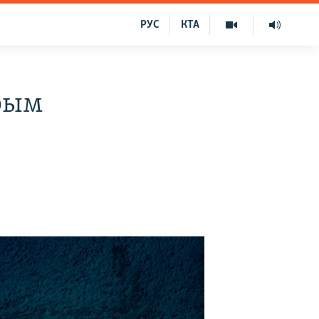
РУС
КТА
рым