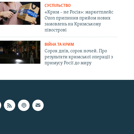
СУСПІЛЬСТВО
«Крим – не Росія»: маркетплейс
Ozon припинив прийом нових
замовлень на Кримському
півострові
ВІЙНА ТА КРИМ
Сорок днів, сорок ночей. Про
результати кримської операції з
примусу Росії до миру