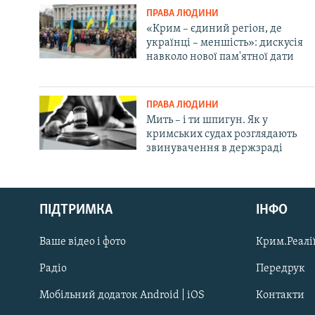
ПРАВА ЛЮДИНИ
«Крим – єдиний регіон, де
українці – меншість»: дискусія
навколо нової пам'ятної дати
ПРАВА ЛЮДИНИ
Мить – і ти шпигун. Як у
кримських судах розглядають
звинувачення в держзраді
Русский
ПІДТРИМКА
ІНФО
Qırımtatar
Ваше відео і фото
Крим.Реалії
ДОЛУЧАЙСЯ!
Радіо
Передрук
Мобільний додаток Android | iOS
Контакти