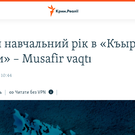
 навчальний рік в «Къы
» – Musafir vaqtı
 10:44
ь
Читати без VPN