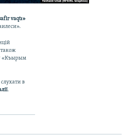
afir vaqtı»
аилеси».
ицій
 також
ру «Къырым
а слухати в
лії
.