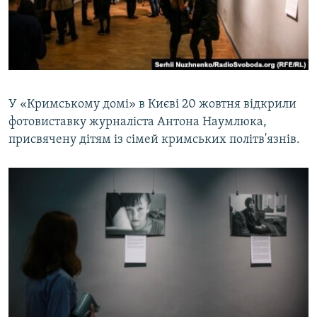
ВІДЕОУРОКИ «ELIFBE»
Русский
СВІДЧЕННЯ ОКУПАЦІЇ
Qırımtatar
УКРАЇНСЬКА ПРОБЛЕМА КРИМУ
ДОЛУЧАЙСЯ!
ІНФОГРАФІКА
У «Кримському домі» в Києві 20 жовтня відкрили
фотовиставку журналіста Антона Наумлюка,
присвячену дітям із сімей кримських політв'язнів.
Усі сайти RFE/RL