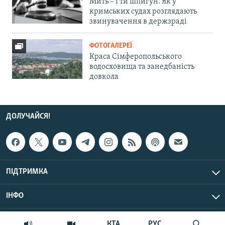
Мить – і ти шпигун. Як у
кримських судах розглядають
звинувачення в держзраді
ФОТОГАЛЕРЕЇ
Краса Сімферопольського
водосховища та занедбаність
довкола
ДОЛУЧАЙСЯ!
ПІДТРИМКА
ІНФО
© Крим.Реалії, 2026 | Усі права застережено.
КТА
РУС