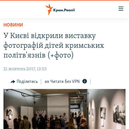
Доступність
посилання
Перейти
НОВИНИ
до
НОВИНИ
У Києві відкрили виставку
основного
ВОДА.КРИМ
матеріалу
фотографій дітей кримських
ВІДЕО ТА ФОТО
Перейти
політв'язнів (+фото)
до
ПОЛІТИКА
основної
21 жовтень 2017, 13:53
БЛОГИ
навігації
Перейти
Поділитись
Читати без VPN
ПОГЛЯД
до
ІНТЕРВ'Ю
пошуку
ВСЕ ЗА ДЕНЬ
СПЕЦПРОЕКТИ
ЯК ОБІЙТИ БЛОКУВАННЯ
ДЕПОРТАЦІЯ