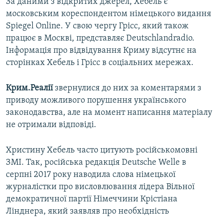
За даними з відкритих джерел, Хебель є
московським кореспондентом німецького видання
Spiegel Online. У свою чергу Грісс, який також
працює в Москві, представляє Deutschlandradio.
Інформація про відвідування Криму відсутнє на
сторінках Хебель і Грісс в соціальних мережах.
Крим.Реалії
звернулися до них за коментарями з
приводу можливого порушення українського
законодавства, але на момент написання матеріалу
не отримали відповіді.
Христину Хебель часто цитують російськомовні
ЗМІ. Так, російська редакція Deutsche Welle в
серпні 2017 року наводила слова німецької
журналістки про висловлювання лідера Вільної
демократичної партії Німеччини Крістіана
Лінднера, який заявляв про необхідність