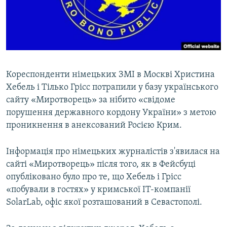
ВІДЕОУРОКИ «ELIFBE»
Русский
СВІДЧЕННЯ ОКУПАЦІЇ
Qırımtatar
УКРАЇНСЬКА ПРОБЛЕМА КРИМУ
ДОЛУЧАЙСЯ!
ІНФОГРАФІКА
Кореспонденти німецьких ЗМІ в Москві Христина
Хебель і Тілько Грісс потрапили у базу українського
сайту «Миротворець» за нібито «свідоме
Усі сайти RFE/RL
порушення державного кордону України» з метою
проникнення в анексований Росією Крим.
Інформація про німецьких журналістів з'явилася на
сайті «Миротворець» після того, як в Фейсбуці
опубліковано було про те, що Хебель і Грісс
«побували в гостях» у кримської IT-компанії
SolarLab, офіс якої розташований в Севастополі.