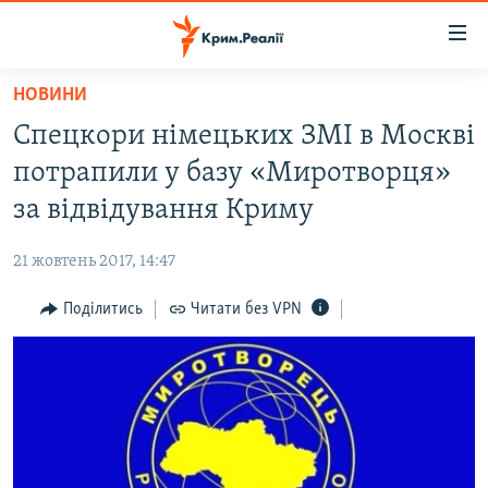
Доступність
посилання
Перейти
НОВИНИ
до
НОВИНИ
Спецкори німецьких ЗМІ в Москві
основного
ВОДА.КРИМ
матеріалу
потрапили у базу «Миротворця»
ВІДЕО ТА ФОТО
Перейти
за відвідування Криму
до
ПОЛІТИКА
основної
21 жовтень 2017, 14:47
БЛОГИ
навігації
Перейти
Поділитись
Читати без VPN
ПОГЛЯД
до
ІНТЕРВ'Ю
пошуку
ВСЕ ЗА ДЕНЬ
СПЕЦПРОЕКТИ
ЯК ОБІЙТИ БЛОКУВАННЯ
ДЕПОРТАЦІЯ