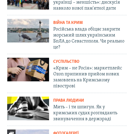
українці – меншість»: дискусія
навколо нової пам'ятної дати
ВІЙНА ТА КРИМ
Російська влада обіцяє закрити
морський шлях українським
БпЛА до Севастополя. Чи реально
це?
СУСПІЛЬСТВО
«Крим – не Росія»: маркетплейс
Ozon припинив прийом нових
замовлень на Кримському
півострові
ПРАВА ЛЮДИНИ
Мить – і ти шпигун. Як у
кримських судах розглядають
звинувачення в держзраді
ФОТОГАЛЕРЕЇ