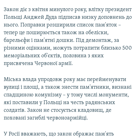
Закон діє з квітня минулого року, влітку президент
Польщі Анджей Дуда підписав низку доповнень до
нього. Поправки розширили список пам'яток –
тепер це поширюється також на обеліски,
барельєфи і пам'ятні дошки. Під демонтаж, за
різними оцінками, можуть потрапити близько 500
меморіальних об'єктів, половина з яких
присвячена Червоної армії.
Міська влада упродовж року має перейменувати
вулиці і площі, а також знести пам'ятники, визнані
спадщиною комунізму – у тому числі монументи,
які поставили у Польщі на честь радянських
солдатів. Закон не стосується кладовищ, де
поховані загиблі червоноармійці.
У Росії вважають, що закон ображає пам'ять