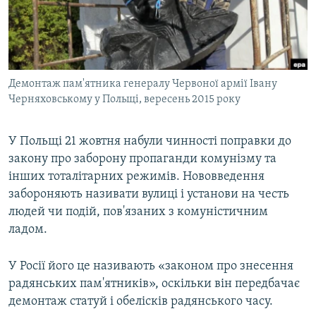
ВІДЕОУРОКИ «ELIFBE»
Русский
СВІДЧЕННЯ ОКУПАЦІЇ
Qırımtatar
УКРАЇНСЬКА ПРОБЛЕМА КРИМУ
Демонтаж пам'ятника генералу Червоної армії Івану
ДОЛУЧАЙСЯ!
ІНФОГРАФІКА
Черняховському у Польщі, вересень 2015 року
У Польщі 21 жовтня набули чинності поправки до
Усі сайти RFE/RL
закону про заборону пропаганди комунізму та
інших тоталітарних режимів. Нововведення
забороняють називати вулиці і установи на честь
людей чи подій, пов'язаних з комуністичним
ладом.
У Росії його це називають «законом про знесення
радянських пам'ятників», оскільки він передбачає
демонтаж статуй і обелісків радянського часу.