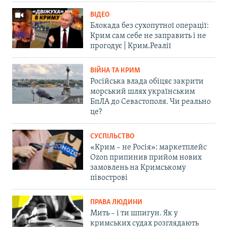
ВІДЕО
Блокада без сухопутної операції:
Крим сам себе не заправить і не
прогодує | Крим.Реалії
ВІЙНА ТА КРИМ
Російська влада обіцяє закрити
морський шлях українським
БпЛА до Севастополя. Чи реально
це?
СУСПІЛЬСТВО
«Крим – не Росія»: маркетплейс
Ozon припинив прийом нових
замовлень на Кримському
півострові
ПРАВА ЛЮДИНИ
Мить – і ти шпигун. Як у
кримських судах розглядають