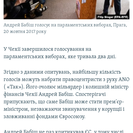
ВІДЕОУРОКИ «ELIFBE»
Русский
СВІДЧЕННЯ ОКУПАЦІЇ
Qırımtatar
Андрей Бабіш голосує на парламентських виборах, Прага,
УКРАЇНСЬКА ПРОБЛЕМА КРИМУ
20 жовтня 2017 року
ДОЛУЧАЙСЯ!
ІНФОГРАФІКА
У Чехії завершилося голосування на
парламентських виборах, яке тривала два дні.
Усі сайти RFE/RL
Згідно з даними опитувань, найбільшу кількість
голосів можуть набрати правоцентристи з руху ANO
( «Так»). Його очолює мільярдер і колишній міністр
фінансів Чехії Андрей Бабіш. Спостерігачі
припускають, що саме Бабіш може стати прем'єр-
міністром, незважаючи звинувачення у корупції і
зловживанні фондами Євросоюзу.
Андрей Бабіш не раз критикував ЄС, у тому числі