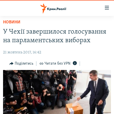
Доступність
посилання
Перейти
НОВИНИ
до
НОВИНИ
У Чехії завершилося голосування
основного
ВОДА.КРИМ
матеріалу
на парламентських виборах
ВІДЕО ТА ФОТО
Перейти
до
21 жовтень 2017, 16:42
ПОЛІТИКА
основної
БЛОГИ
Поділитись
Читати без VPN
навігації
Перейти
ПОГЛЯД
до
ІНТЕРВ'Ю
пошуку
ВСЕ ЗА ДЕНЬ
СПЕЦПРОЕКТИ
ЯК ОБІЙТИ БЛОКУВАННЯ
ДЕПОРТАЦІЯ