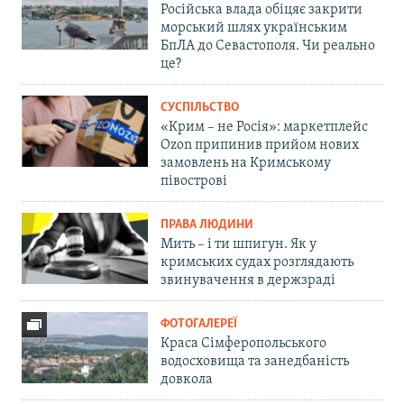
Російська влада обіцяє закрити
морський шлях українським
БпЛА до Севастополя. Чи реально
це?
СУСПІЛЬСТВО
«Крим – не Росія»: маркетплейс
Ozon припинив прийом нових
замовлень на Кримському
півострові
ПРАВА ЛЮДИНИ
Мить – і ти шпигун. Як у
кримських судах розглядають
звинувачення в держзраді
ФОТОГАЛЕРЕЇ
Краса Сімферопольського
водосховища та занедбаність
довкола