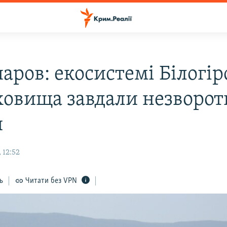
аров: екосистемі Білогір
ховища завдали незворот
и
 12:52
ь
Читати без VPN