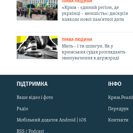
ПРАВА ЛЮДИНИ
«Крим – єдиний регіон, де
українці – меншість»: дискусія
навколо нової пам'ятної дати
ПРАВА ЛЮДИНИ
Мить – і ти шпигун. Як у
кримських судах розглядають
звинувачення в держзраді
Русский
ПІДТРИМКА
ІНФО
Qırımtatar
Ваше відео і фото
Крим.Реалії
ДОЛУЧАЙСЯ!
Радіо
Передрук
Мобільний додаток Android | iOS
Контакти
RSS / Podcast