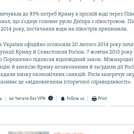
печувала до 85% потреб Криму в прісній воді через Пів
ал, що з'єднує головне русло Дніпра з півостровом. Піс
2014 року, постачання води на півострів припинили.
 України офіційно оголосила 20 лютого 2014 року поч
упації Криму й Севастополя Росією. 7 жовтня 2015 рок
о Порошенко підписав відповідний закон. Міжнародні 
цію й анексію Криму незаконними й засудили дії Росі
вадили низку економічних санкцій. Росія заперечує ок
називає це «відновленням історичної справедливості».
ь
Читати без VPN
Follow us
Print