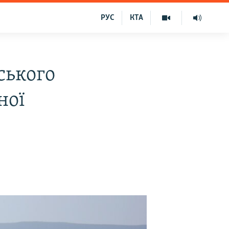
РУС
КТА
ського
ної