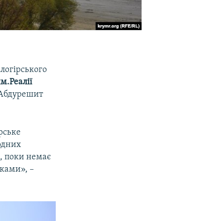
ілогірського
м.Реалії
 Абдурешит
рське
одних
ь, поки немає
оками», –