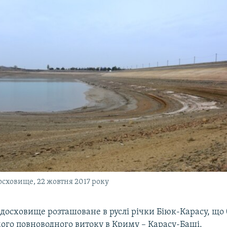
осховище, 22 жовтня 2017 року
одосховище розташоване в руслі річки Біюк-Карасу, що 
мого повноводного витоку в Криму – Карасу-Баші.