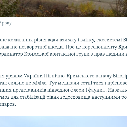
7 року
не коливання рівня води взимку і влітку, екосистемі Б
завдано незворотної шкоди. Про це кореспонденту
Кри
ординатор Кримської контактної групи з прав людини
тя урядом України Північно-Кримського каналу Білогі
ак сильно не міліло. Тут мешкали сотні тисяч пріснов
нших представників підводної флори і фауни... На жал
мов для стабілізації рівня водосховища наступними р
ппаров.