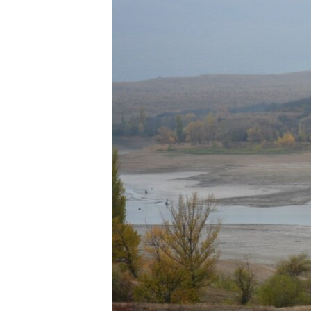
ВІДЕОУРОКИ «ELIFBE»
СВІДЧЕННЯ ОКУПАЦІЇ
УКРАЇНСЬКА ПРОБЛЕМА КРИМУ
ІНФОГРАФІКА