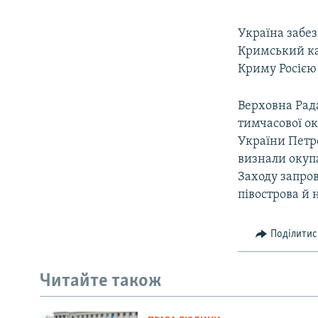
Україна забез
Кримський кан
Криму Росією 
Верховна Рада
тимчасової ок
України Петр
визнали окупа
Заходу запро
півострова й 
Поділитис
Читайте також