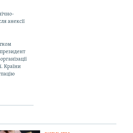
нічно-
ля анексії
атком
у президент
організації
ї. Країни
упацію