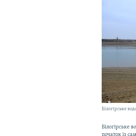
Білогірське вод
Білогірське в
початок із са