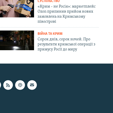
СУСПІЛЬСТВО
«Крим – не Росія»: маркетплейс
Ozon припинив прийом нових
замовлень на Кримському
півострові
ВІЙНА ТА КРИМ
Сорок днів, сорок ночей. Про
результати кримської операції з
примусу Росії до миру