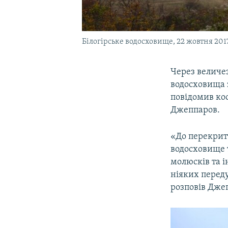
Білогірське водосховище, 22 жовтня 201
Через величез
водосховища 
повідомив ко
Джеппаров.
«До перекрит
водосховище т
молюсків та і
ніяких переду
розповів Дже