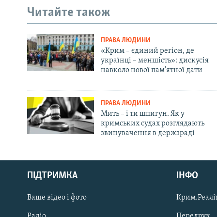
Читайте також
ПРАВА ЛЮДИНИ
«Крим – єдиний регіон, де
українці – меншість»: дискусія
навколо нової пам'ятної дати
ПРАВА ЛЮДИНИ
Мить – і ти шпигун. Як у
кримських судах розглядають
звинувачення в держзраді
Русский
ПІДТРИМКА
ІНФО
Qırımtatar
Ваше відео і фото
Крим.Реалії
ДОЛУЧАЙСЯ!
Радіо
Передрук