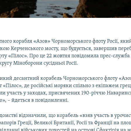
тного корабля «Азов» Чорноморського флоту Росії, яки
ркою Керченського мосту, що будується, завершив пере
рту «Пілос». Про це 22 жовтня повідомила прес-служба
кругу Міноборони сусідньої Росії.
ликий десантний корабель Чорноморського флоту «Азо
 «​Пілос»​, де російські моряки спільно з екіпажем гре
али участь у заходах, присвячених 190-річчю Наваринс
», – йдеться в повідомленні.
домстві відзначили, що корабель «взяв участь в урочи
порів Греції, Великої Британії, Росії та Франції на пло
 відданні військових почестей на острові Сфактірія на м