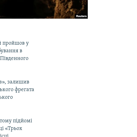
й пройшов у
бування в
 Південного
в», залишив
цького фрегата
ького
стому підйомі
щі «Трьох
ісці