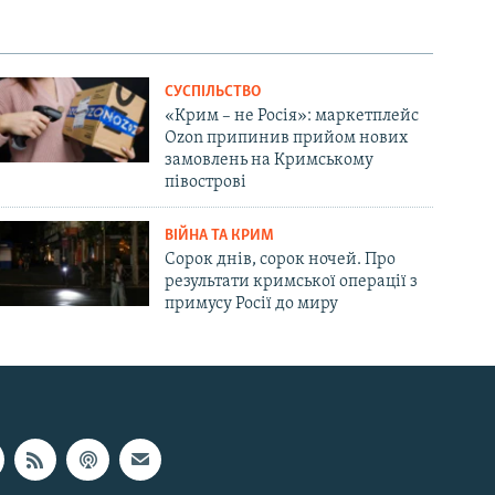
СУСПІЛЬСТВО
«Крим – не Росія»: маркетплейс
Ozon припинив прийом нових
замовлень на Кримському
півострові
ВІЙНА ТА КРИМ
Сорок днів, сорок ночей. Про
результати кримської операції з
примусу Росії до миру