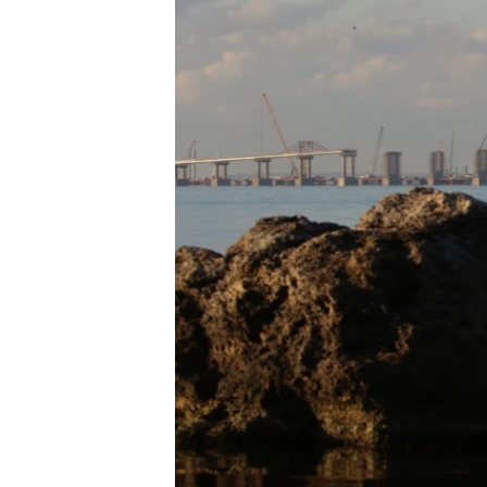
ВІДЕОУРОКИ «ELIFBE»
СВІДЧЕННЯ ОКУПАЦІЇ
УКРАЇНСЬКА ПРОБЛЕМА КРИМУ
ІНФОГРАФІКА