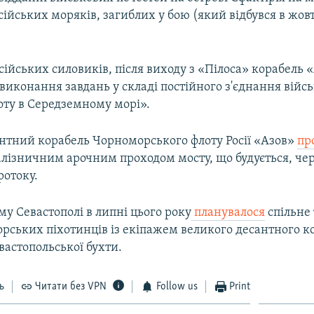
ійських моряків, загиблих у бою (який відбувся в жовт
ійських силовиків, після виходу з «Пілоса» корабель 
иконання завдань у складі постійного з'єднання війсь
оту в Середземному морі».
нтний корабель Чорноморського флоту Росії «Азов»
пр
алізничним арочним проходом мосту, що будується, че
ротоку.
у Севастополі в липні цього року
планувалося
спільне
орських піхотинців із екіпажем великого десантного к
евастопольської бухти.
ь
Читати без VPN
Follow us
Print