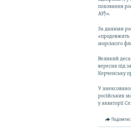
поховання рос
КР
)».
За даними рос
«продовжить в
морського фл
Великий деса
вересня під з
Керченську п
У анексованом
російських м
у акваторії С
Поділитис