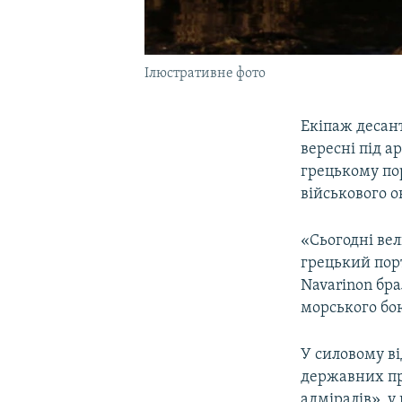
Ілюстративне фото
Екіпаж десан
вересні під а
грецькому по
військового о
«Сьогодні ве
грецький порт
Navarinon бр
морського бою
У силовому ві
державних пра
адміралів», у