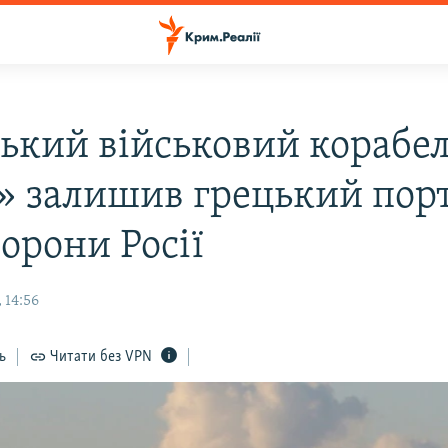
ський військовий корабе
» залишив грецький порт
орони Росії
 14:56
ь
Читати без VPN