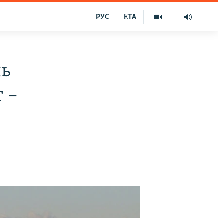
РУС
КТА
ль
 –