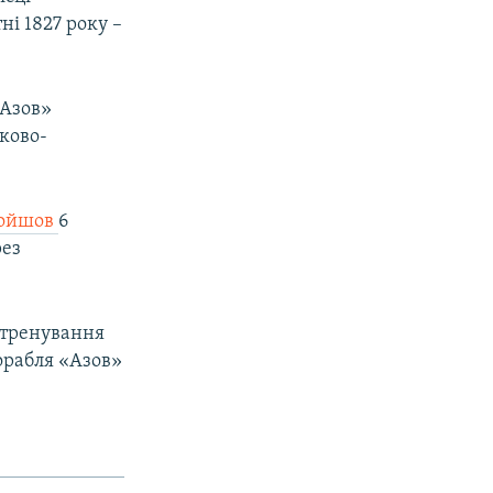
ні 1827 року –
«Азов»
ково-
ойшов
6
рез
 тренування
орабля «Азов»