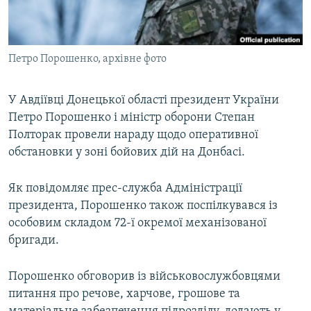
ВІДЕОУРОКИ «ELIFBE»
Русский
СВІДЧЕННЯ ОКУПАЦІЇ
Qırımtatar
Петро Порошенко, архівне фото
УКРАЇНСЬКА ПРОБЛЕМА КРИМУ
ДОЛУЧАЙСЯ!
ІНФОГРАФІКА
У Авдіївці Донецької області президент України
Петро Порошенко і міністр оборони Степан
Полторак провели нараду щодо оперативної
Усі сайти RFE/RL
обстановки у зоні бойових дій на Донбасі.
Як повідомляє прес-служба Адміністрації
президента, Порошенко також поспілкувався із
особовим складом 72-ї окремої механізованої
бригади.
Порошенко обговорив із військовослужбовцями
питання про речове, харчове, грошове та