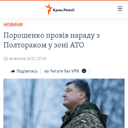
Доступність
посилання
Перейти
НОВИНИ
до
НОВИНИ
Порошенко провів нараду з
основного
ВОДА.КРИМ
матеріалу
Полтораком у зоні АТО
ВІДЕО ТА ФОТО
Перейти
до
22 жовтень 2017, 17:32
ПОЛІТИКА
основної
БЛОГИ
Поділитись
Читати без VPN
навігації
Перейти
ПОГЛЯД
до
ІНТЕРВ'Ю
пошуку
ВСЕ ЗА ДЕНЬ
СПЕЦПРОЕКТИ
ЯК ОБІЙТИ БЛОКУВАННЯ
ДЕПОРТАЦІЯ