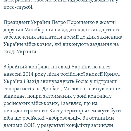
матеріальне забезпечення підрозділу, додають у
прес-службі.
Президент України Петро Порошенко в жовтні
доручив Міноборони на додаток до стандартного
забезпечення виплатити премії до Дня захисника
України військовим, які виконують завдання на
сході України.
Збройний конфлікт на сході України почався
навесні 2014 року після російської анексії Криму.
Україна і Захід звинувачують Росію у підтримці
сепаратистів на Донбасі, Москва ці звинувачення
відкидає, попри затримання у зоні конфлікту
російських військових, і заявляє, що на
непідконтрольних Києву територіях можуть бути
хіба що російські «добровольці». За останніми
даними ООН, у результаті конфлікту загинули