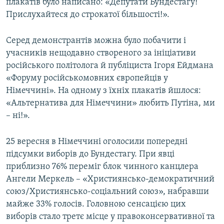
плакатів було написано: «Депутати Бундестагу!
Прислухайтеся до строкатої більшості!».
Серед демонстрантів можна було побачити і
учасників нещодавно створеного за ініціативи
російського політолога й публіциста Ігоря Ейдмана
«Форуму російськомовних європейців у
Німеччині». На одному з їхніх плакатів йшлося:
«Альтернатива для Німеччини» любить Путіна, ми
– ні!».
25 вересня в Німеччині оголосили попередні
підсумки виборів до Бундестагу. При явці
приблизно 76% переміг блок чинного канцлера
Ангели Меркель – «Християнсько-демократичний
союз/Християнсько-соціальний союз», набравши
майже 33% голосів. Головною сенсацією цих
виборів стало третє місце у правоконсервативної та