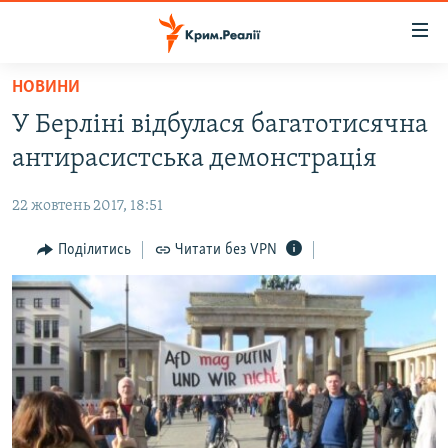
Доступність
посилання
Перейти
НОВИНИ
до
НОВИНИ
У Берліні відбулася багатотисячна
основного
ВОДА.КРИМ
матеріалу
антирасистська демонстрація
ВІДЕО ТА ФОТО
Перейти
до
22 жовтень 2017, 18:51
ПОЛІТИКА
основної
БЛОГИ
Поділитись
Читати без VPN
навігації
Перейти
ПОГЛЯД
до
ІНТЕРВ'Ю
пошуку
ВСЕ ЗА ДЕНЬ
СПЕЦПРОЕКТИ
ЯК ОБІЙТИ БЛОКУВАННЯ
ДЕПОРТАЦІЯ