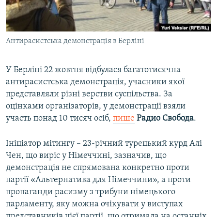
ВІДЕОУРОКИ «ELIFBE»
Русский
СВІДЧЕННЯ ОКУПАЦІЇ
Qırımtatar
Антирасистська демонстрація в Берліні
УКРАЇНСЬКА ПРОБЛЕМА КРИМУ
ДОЛУЧАЙСЯ!
ІНФОГРАФІКА
У Берліні 22 жовтня відбулася багатотисячна
антирасистська демонстрація, учасники якої
представляли різні верстви суспільства. За
Усі сайти RFE/RL
оцінками організаторів, у демонстрації взяли
участь понад 10 тисяч осіб,
пише
Радио Свобода
.
Ініціатор мітингу – 23-річний турецький курд Алі
Чен, що виріс у Німеччині, зазначив, що
демонстрація не спрямована конкретно проти
партії «Альтернатива для Німеччини», а проти
пропаганди расизму з трибуни німецького
парламенту, яку можна очікувати у виступах
представників цієї партії, що отримала на останніх