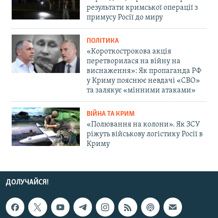
результати кримської операції з
примусу Росії до миру
ПОЛІТИКА
«Короткострокова акція
перетворилася на війну на
виснаження»: Як пропаганда РФ
у Криму пояснює невдачі «СВО»
та залякує «мінними атаками»
ВІЙНА ТА КРИМ
«Полювання на колони». Як ЗСУ
ріжуть військову логістику Росії в
Криму
ДОЛУЧАЙСЯ!