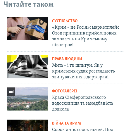
Читайте також
СУСПІЛЬСТВО
«Крим – не Росія»: маркетплейс
Ozon припинив прийом нових
замовлень на Кримському
півострові
ПРАВА ЛЮДИНИ
Мить – і ти шпигун. Як у
кримських судах розглядають
звинувачення в держзраді
ФОТОГАЛЕРЕЇ
Краса Сімферопольського
водосховища та занедбаність
довкола
ВІЙНА ТА КРИМ
Сорок днів, сорок ночей. Про