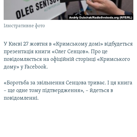
ВІДЕОУРОКИ «ELIFBE»
Русский
СВІДЧЕННЯ ОКУПАЦІЇ
Qırımtatar
Ілюстративне фото
УКРАЇНСЬКА ПРОБЛЕМА КРИМУ
ДОЛУЧАЙСЯ!
ІНФОГРАФІКА
У Києві 27 жовтня в «Кримському домі» відбудеться
презентація книги «Олег Сенцов». Про це
повідомляється на офіційній сторінці «Кримського
Усі сайти RFE/RL
дому» у Facebook.
«Боротьба за звільнення Сенцова триває. І ця книга
– ще одне тому підтвердження», – йдеться в
повідомленні.