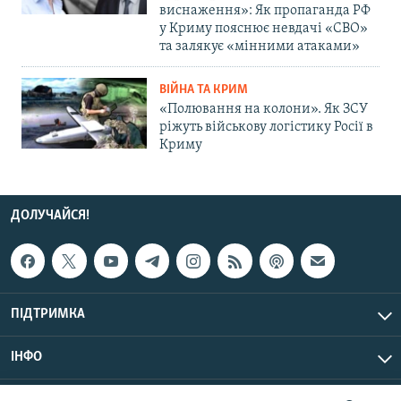
виснаження»: Як пропаганда РФ
у Криму пояснює невдачі «СВО»
та залякує «мінними атаками»
ВІЙНА ТА КРИМ
«Полювання на колони». Як ЗСУ
ріжуть військову логістику Росії в
Криму
ДОЛУЧАЙСЯ!
ПІДТРИМКА
ІНФО