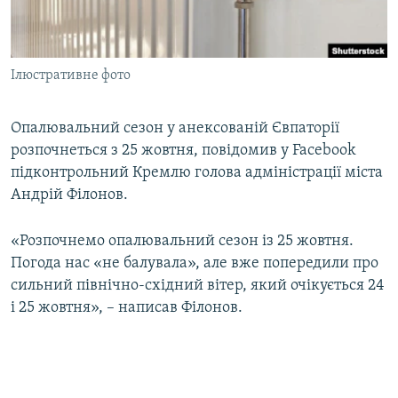
ВІДЕОУРОКИ «ELIFBE»
Русский
СВІДЧЕННЯ ОКУПАЦІЇ
Qırımtatar
Ілюстративне фото
УКРАЇНСЬКА ПРОБЛЕМА КРИМУ
ДОЛУЧАЙСЯ!
ІНФОГРАФІКА
Опалювальний сезон у анексованій Євпаторії
розпочнеться з 25 жовтня, повідомив у Facebook
підконтрольний Кремлю голова адміністрації міста
Усі сайти RFE/RL
Андрій Філонов.
«Розпочнемо опалювальний сезон із 25 жовтня.
Погода нас «не балувала», але вже попередили про
сильний північно-східний вітер, який очікується 24
і 25 жовтня», – написав Філонов.