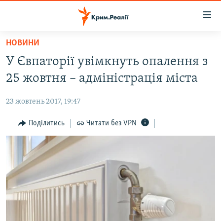
Доступність
посилання
Перейти
НОВИНИ
до
НОВИНИ
У Євпаторії увімкнуть опалення з
основного
ВОДА.КРИМ
матеріалу
25 жовтня – адміністрація міста
ВІДЕО ТА ФОТО
Перейти
до
23 жовтень 2017, 19:47
ПОЛІТИКА
основної
БЛОГИ
Поділитись
Читати без VPN
навігації
Перейти
ПОГЛЯД
до
ІНТЕРВ'Ю
пошуку
ВСЕ ЗА ДЕНЬ
СПЕЦПРОЕКТИ
ЯК ОБІЙТИ БЛОКУВАННЯ
ДЕПОРТАЦІЯ