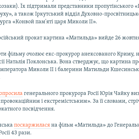
козаки). Їх підтримали представники пропутінського 
уху», а також Іркутський відділ Духовно-просвітницьк
урга «Конвой пам'яті царя Миколи II».
сійський прокат картина «Матильда» вийде 26 жовтн
ти фільму очолює екс-прокурор анексованого Криму, н
ії Наталія Поклонська. Вона стверджує, що картина пр
імператора Миколи II і балерини Матильди Кшесинськ
.
опросила
генерального прокурора Росії Юрія Чайку ви
ровокаційним і екстремістським». За її словами, стрі
окатного посвідчення.
нська
поскаржилася
на фільм «Матильда» до Генераль
осії 43 рази.