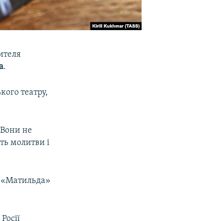
ителя
а
.
кого театру,
 Вони не
ть молитви і
у «Матильда»
Росії