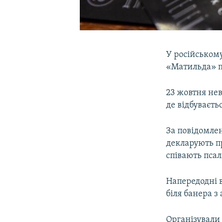
У російськом
«Матильда» п
23 жовтня нев
де відбуваєт
За повідомлен
декларують п
співають пса
Напередодні 
біля банера з
Організували 