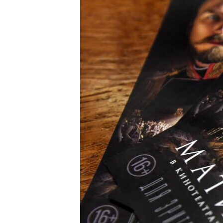
ВІДЕОУРОКИ «ELIFBE»
СВІДЧЕННЯ ОКУПАЦІЇ
УКРАЇНСЬКА ПРОБЛЕМА КРИМУ
ІНФОГРАФІКА