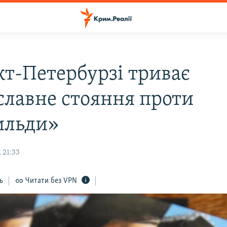
кт-Петербурзі триває
славне стояння проти
ильди»
 21:33
ь
Читати без VPN