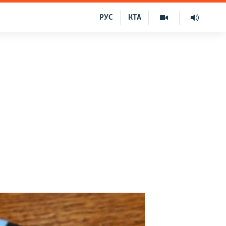
РУС
КТА