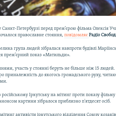
у Санкт-Петербурзі перед прем’єрою фільма Олексія Уч
очалося православне стояння,
повідомляє
Радіо Свобод
елика група людей зібралася навпроти будівлі Маріїнсь
ься прем’єрний показ «Матильди».
нями, участь у стоянні беруть не більше ніж 15 людей.
ро приналежність до якогось громадського руху, читаю
лми.
в російському Іркутську на мітинг проти показу фільм
 анонсом картини зібралося приблизно п'ятдесят осіб.
мітинг активісти іркутського відділення Союзу козаків 