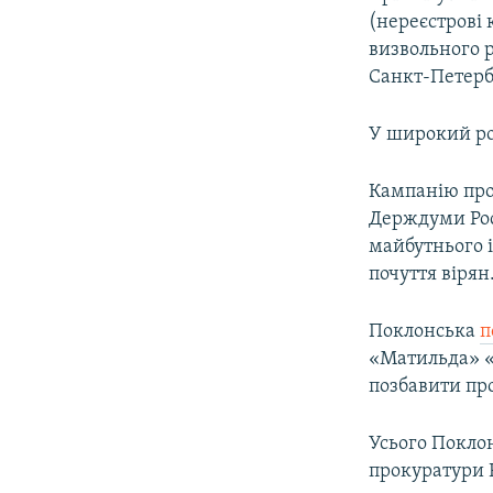
(нереєстрові 
визвольного р
Санкт-Петерб
У широкий ро
Кампанію про
Держдуми Рос
майбутнього 
почуття вірян
Поклонська
п
«Матильда» «п
позбавити пр
Усього Покло
прокуратури Р