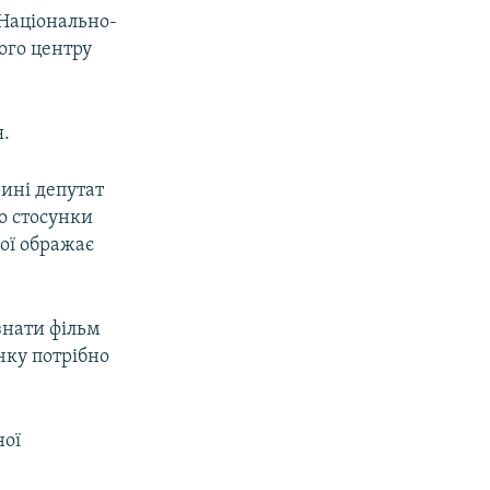
«Національно-
ого центру
я.
ині депутат
о стосунки
ої ображає
знати фільм
чку потрібно
ної