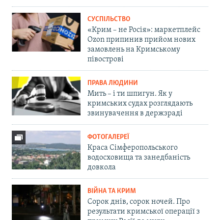
СУСПІЛЬСТВО
«Крим – не Росія»: маркетплейс
Ozon припинив прийом нових
замовлень на Кримському
півострові
ПРАВА ЛЮДИНИ
Мить – і ти шпигун. Як у
кримських судах розглядають
звинувачення в держзраді
ФОТОГАЛЕРЕЇ
Краса Сімферопольського
водосховища та занедбаність
довкола
ВІЙНА ТА КРИМ
Сорок днів, сорок ночей. Про
результати кримської операції з