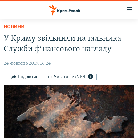
Доступність
посилання
Перейти
НОВИНИ
до
НОВИНИ
У Криму звільнили начальника
основного
ВОДА.КРИМ
матеріалу
Служби фінансового нагляду
ВІДЕО ТА ФОТО
Перейти
до
24 жовтень 2017, 16:24
ПОЛІТИКА
основної
БЛОГИ
Поділитись
Читати без VPN
навігації
Перейти
ПОГЛЯД
до
ІНТЕРВ'Ю
пошуку
ВСЕ ЗА ДЕНЬ
СПЕЦПРОЕКТИ
ЯК ОБІЙТИ БЛОКУВАННЯ
ДЕПОРТАЦІЯ