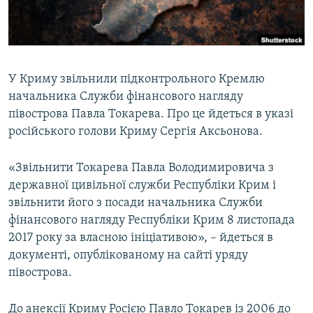
ВІДЕОУРОКИ «ELIFBE»
Русский
СВІДЧЕННЯ ОКУПАЦІЇ
Qırımtatar
УКРАЇНСЬКА ПРОБЛЕМА КРИМУ
У Криму звільнили підконтрольного Кремлю
ДОЛУЧАЙСЯ!
ІНФОГРАФІКА
начальника Служби фінансового нагляду
півострова Павла Токарева. Про це йдеться в указі
російського голови Криму Сергія Аксьонова.
Усі сайти RFE/RL
«Звільнити Токарева Павла Володимировича з
державної цивільної служби Республіки Крим і
звільнити його з посади начальника Служби
фінансового нагляду Республіки Крим 8 листопада
2017 року за власною ініціативою», – йдеться в
документі, опублікованому на сайті уряду
півострова.
До анексії Криму Росією Павло Токарев із 2006 до