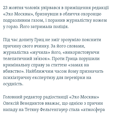
23 жовтня чоловік увірвався в приміщення редакції
«Эхо Москвы», бризнувши в обличчя охоронцю
подразливим газом, і поранив журналістку ножем
у горло. Його затримала поліція.
Під час допиту Гриц не зміг зрозуміло пояснити
причину свого вчинку. За його словами,
журналістка «мучила» його, «використовуючи
телепатичний зв’язок». Проти Грица порушили
кримінальну справу за статтею «замах на
вбивство». Найближчим часом йому призначать
психіатричну експертизу для перевірки на
осудність.
Головний редактор радіостанції «Эхо Москвы»
Олексій Венедиктов вважає, що однією з причин
нападу на Тетяну Фельгенгауер стала «атмосфера