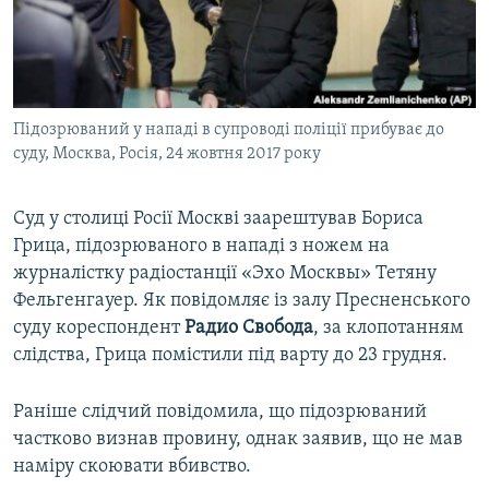
ВІДЕОУРОКИ «ELIFBE»
Русский
СВІДЧЕННЯ ОКУПАЦІЇ
Qırımtatar
УКРАЇНСЬКА ПРОБЛЕМА КРИМУ
Підозрюваний у нападі в супроводі поліції прибуває до
ДОЛУЧАЙСЯ!
ІНФОГРАФІКА
суду, Москва, Росія, 24 жовтня 2017 року
Суд у столиці Росії Москві заарештував Бориса
Усі сайти RFE/RL
Грица, підозрюваного в нападі з ножем на
журналістку радіостанції «Эхо Москвы» Тетяну
Фельгенгауер. Як повідомляє із залу Пресненського
суду кореспондент
Радио Свобода
, за клопотанням
слідства, Грица помістили під варту до 23 грудня.
Раніше слідчий повідомила, що підозрюваний
частково визнав провину, однак заявив, що не мав
наміру скоювати вбивство.