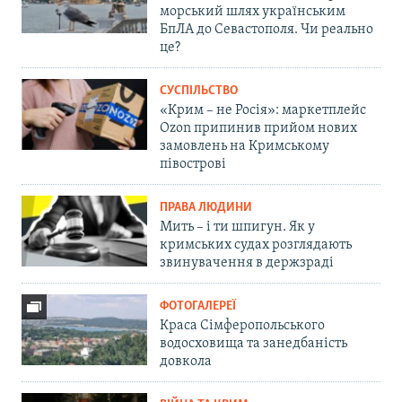
морський шлях українським
БпЛА до Севастополя. Чи реально
це?
СУСПІЛЬСТВО
«Крим – не Росія»: маркетплейс
Ozon припинив прийом нових
замовлень на Кримському
півострові
ПРАВА ЛЮДИНИ
Мить – і ти шпигун. Як у
кримських судах розглядають
звинувачення в держзраді
ФОТОГАЛЕРЕЇ
Краса Сімферопольського
водосховища та занедбаність
довкола