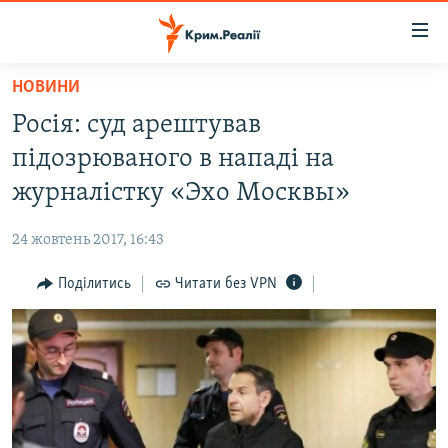
Доступність
посилання
Перейти
НОВИНИ
до
НОВИНИ
Росія: суд арештував
основного
ВОДА.КРИМ
матеріалу
підозрюваного в нападі на
ВІДЕО ТА ФОТО
Перейти
журналістку «Эхо Москвы»
до
ПОЛІТИКА
основної
24 жовтень 2017, 16:43
БЛОГИ
навігації
Перейти
Поділитись
Читати без VPN
ПОГЛЯД
до
ІНТЕРВ'Ю
пошуку
ВСЕ ЗА ДЕНЬ
СПЕЦПРОЕКТИ
ЯК ОБІЙТИ БЛОКУВАННЯ
ДЕПОРТАЦІЯ