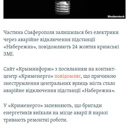
ВІДЕОУРОКИ «ELIFBE»
Русский
СВІДЧЕННЯ ОКУПАЦІЇ
Qırımtatar
УКРАЇНСЬКА ПРОБЛЕМА КРИМУ
Частина Сімферополя залишилася без електрики
ДОЛУЧАЙСЯ!
ІНФОГРАФІКА
через аварійне відключення підстанції
«Набережна», повідомляють 24 жовтня кримські
ЗМІ.
Усі сайти RFE/RL
Сайт «Крыминформ» з посиланням на контакт-
центр «Крименерго»
повідомляє
, що причиною
знеструмлення центральних вулиць міста стало
аварійне відключення підстанції «Набережна».
У «Крименерго» запевняють, що бригади
енергетиків виїхали на місце аварії й наразі
тривають ремонтні роботи.