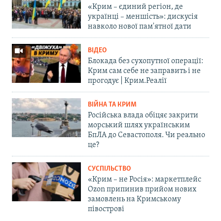
«Крим – єдиний регіон, де
українці – меншість»: дискусія
навколо нової пам'ятної дати
ВІДЕО
Блокада без сухопутної операції:
Крим сам себе не заправить і не
прогодує | Крим.Реалії
ВІЙНА ТА КРИМ
Російська влада обіцяє закрити
морський шлях українським
БпЛА до Севастополя. Чи реально
це?
СУСПІЛЬСТВО
«Крим – не Росія»: маркетплейс
Ozon припинив прийом нових
замовлень на Кримському
півострові