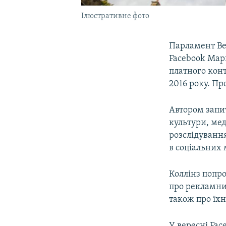
Ілюстративне фото
Парламент Ве
Facebook Мар
платного конт
2016 року. Пр
Автором запит
культури, мед
розслідуванн
в соціальних
Коллінз попр
про рекламни
також про їхні
У вересні Fac