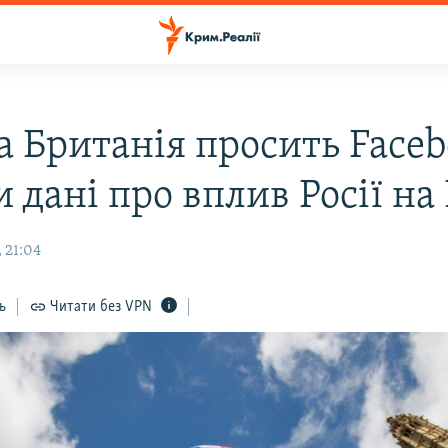
а Британія просить Face
 дані про вплив Росії на 
 21:04
ь
Читати без VPN