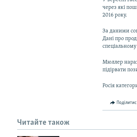
через які по
2016 року.
За даними соц
Дані про прод
спеціальному
Мюллер наразі
підірвати поз
Росія категор
Поділитис
Читайте також