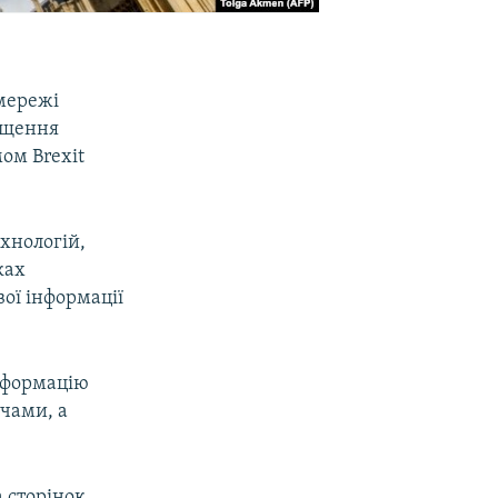
 мережі
іщення
ом Brexit
хнологій,
ках
ої інформації
нформацію
чами, а
 сторінок,