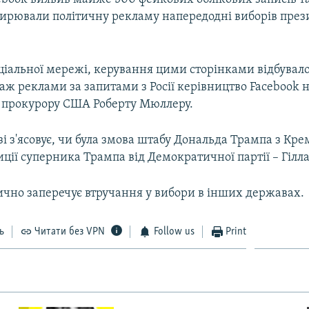
ширювали політичну рекламу напередодні виборів пре
іальної мережі, керування цими сторінками відбувалося
аж реклами за запитами з Росії керівництво Facebook 
 прокурору США Роберту Мюллеру.
 з'ясовує, чи була змова штабу Дональда Трампа з Кре
иції суперника Трампа від Демократичної партії – Гілла
ично заперечує втручання у вибори в інших державах.
ь
Читати без VPN
Follow us
Print