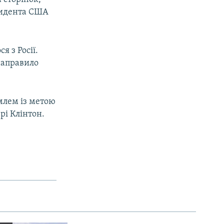
зидента США
 з Росії.
направило
млем із метою
рі Клінтон.