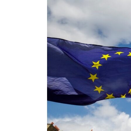
ВІДЕОУРОКИ «ELIFBE»
СВІДЧЕННЯ ОКУПАЦІЇ
УКРАЇНСЬКА ПРОБЛЕМА КРИМУ
ІНФОГРАФІКА