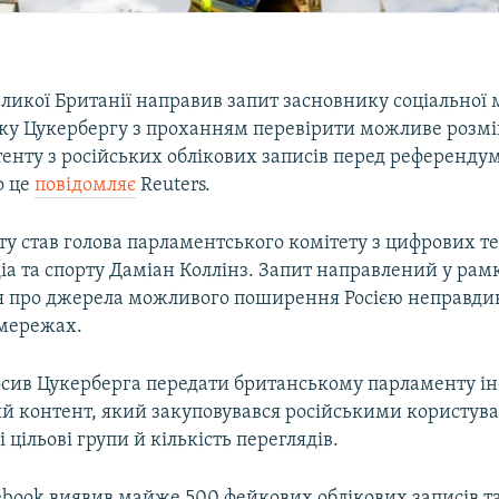
ликої Британії направив запит засновнику соціальної
ку Цукербергу з проханням перевірити можливе розм
енту з російських облікових записів перед референдум
о це
повідомляє
Reuters.
у став голова парламентського комітету з цифрових те
іа та спорту Даміан Коллінз. Запит направлений у рам
я про джерела можливого поширення Росією неправдив
 мережах.
осив Цукерберга передати британському парламенту і
й контент, який закуповувався російськими користува
 цільові групи й кількість переглядів.
ebook виявив майже 500 фейкових облікових записів та