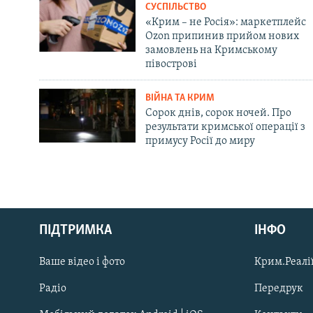
СУСПІЛЬСТВО
«Крим – не Росія»: маркетплейс
Ozon припинив прийом нових
замовлень на Кримському
півострові
ВІЙНА ТА КРИМ
Сорок днів, сорок ночей. Про
результати кримської операції з
примусу Росії до миру
Русский
ПІДТРИМКА
ІНФО
Qırımtatar
Ваше відео і фото
Крим.Реалії
ДОЛУЧАЙСЯ!
Радіо
Передрук