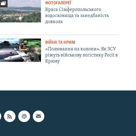
ФОТОГАЛЕРЕЇ
Краса Сімферопольського
водосховища та занедбаність
довкола
ВІЙНА ТА КРИМ
«Полювання на колони». Як ЗСУ
ріжуть військову логістику Росії в
Криму