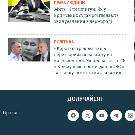
ПРАВА ЛЮДИНИ
Мить – і ти шпигун. Як у
кримських судах розглядають
звинувачення в держзраді
ПОЛІТИКА
«Короткострокова акція
перетворилася на війну на
виснаження»: Як пропаганда РФ
у Криму пояснює невдачі «СВО»
та залякує «мінними атаками»
ДОЛУЧАЙСЯ!
. Про нас