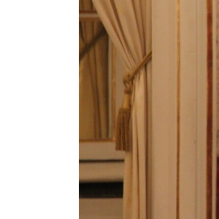
ВІДЕОУРОКИ «ELIFBE»
СВІДЧЕННЯ ОКУПАЦІЇ
УКРАЇНСЬКА ПРОБЛЕМА КРИМУ
ІНФОГРАФІКА