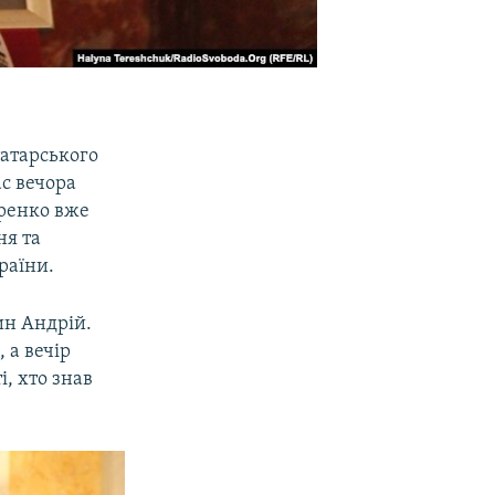
татарського
ас вечора
оренко вже
ня та
раїни.
ин Андрій.
 а вечір
і, хто знав