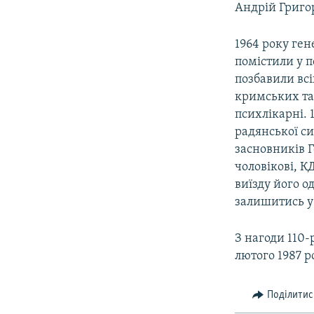
Андрій Григо
1964 року ге
помістили у п
позбавили всі
кримських тат
психлікарні. 
радянської си
засновників Г
чоловікові, К
виїзду його о
залишитись у 
З нагоди 110-
лютого 1987 ро
Поділитис