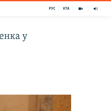
РУС
КТА
енка у