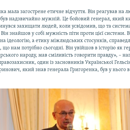
ка мала загострене етичне відчуття. Він реагував на л
 був надзвичайно мужній. Це бойовий генерал, який к
инувся захищати людей, коли усвідомив, що та система,
Він знайшов у собі мужність піти проти цієї системи. 
на ідеологію, а етику міжлюдських стосунків, справедл
е, що нам потрібно сьогодні. Він увійшов в історію як г
ського народу, мав сміливість говорити правду», – на
равозахисник, один із засновників Української Гельсі
инович, який знав генерала Григоренка, був у нього 