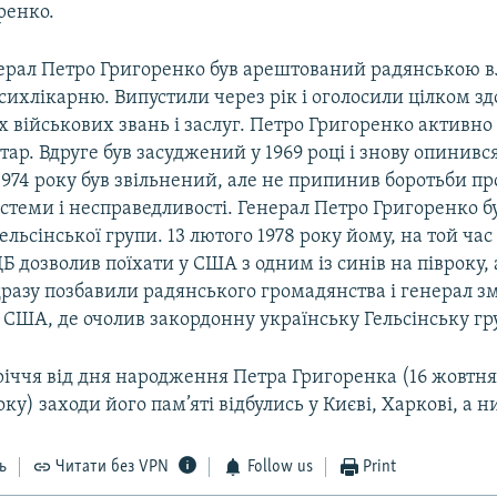
ренко.
нерал Петро Григоренко був арештований радянською в
сихлікарню. Випустили через рік і оголосили цілком з
х військових звань і заслуг. Петро Григоренко активн
ар. Вдруге був засуджений у 1969 році і знову опинився
1974 року був звільнений, але не припинив боротьби пр
стеми і несправедливості. Генерал Петро Григоренко б
ельсінської групи. 13 лютого 1978 року йому, на той ча
ДБ дозволив поїхати у США з одним із синів на півроку, 
дразу позбавили радянського громадянства і генерал 
США, де очолив закордонну українську Гельсінську гр
річчя від дня народження Петра Григоренка (16 жовтня 
ку) заходи його пам’яті відбулись у Києві, Харкові, а ни
ь
Читати без VPN
Follow us
Print