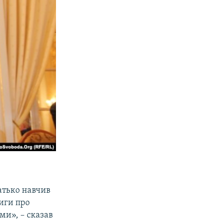
батько навчив
иги про
ми», – сказав