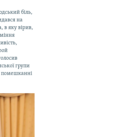
юдський біль,
идався на
 в яку вірив,
Вміння
ивість,
ерой
голосив
нської групи
в помешканні