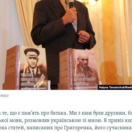
енко
 те, що є пам’ять про батька. Ми з ним були друзями, 
кої мови, розмовляв українською зі мною. Я привіз кн
ірка статей, написаних про Григоренка, його сучасника