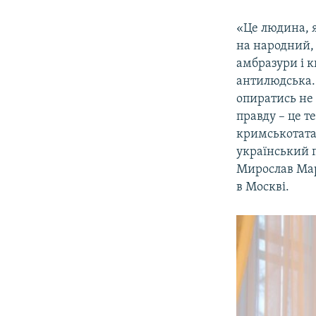
«Це людина, я
на народний,
амбразури і к
антилюдська. 
опиратись не 
правду – це т
кримськотатар
український п
Мирослав Мар
в Москві.