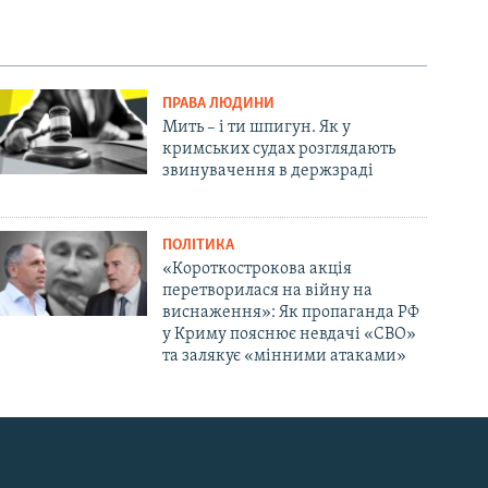
ПРАВА ЛЮДИНИ
Мить – і ти шпигун. Як у
кримських судах розглядають
звинувачення в держзраді
ПОЛІТИКА
«Короткострокова акція
перетворилася на війну на
виснаження»: Як пропаганда РФ
у Криму пояснює невдачі «СВО»
та залякує «мінними атаками»