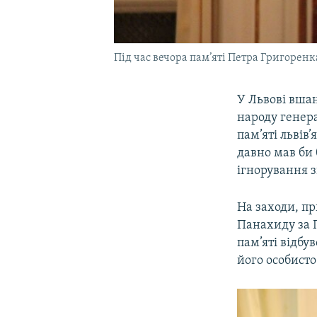
Під час вечора пам’яті Петра Григоренка
У Львові вша
народу генер
пам’яті львів
давно мав би 
ігнорування з
На заходи, пр
Панахиду за 
пам’яті відбу
його особисто