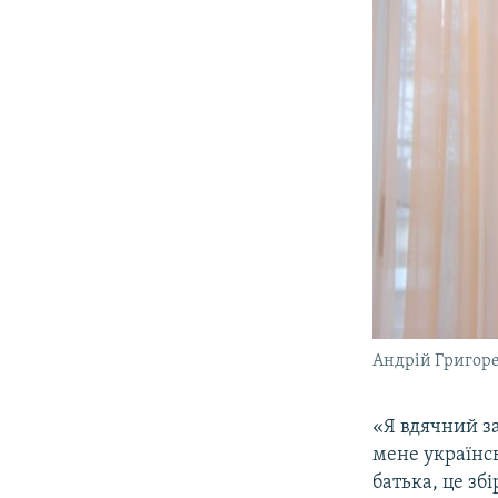
Андрій Григор
«Я вдячний за
мене українсь
батька, це зб