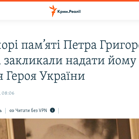
орі пам’яті Петра Григор
і закликали надати йому
я Героя України
, 08:06
ь
Читати без VPN