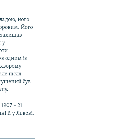
ладою, його
доровим. Його
о захищав
 у
оти
ув одним із
с хворому
але після
змушений був
упу.
1907 – 21
ні й у Львові.