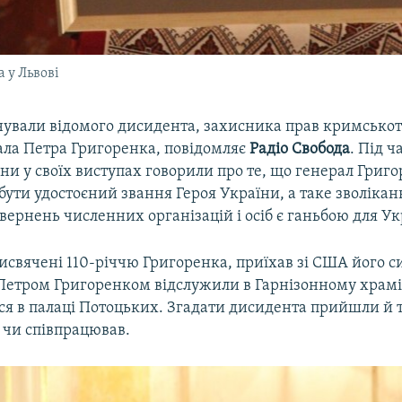
 у Львові
нували відомого дисидента, захисника прав кримсько
ала Петра Григоренка, повідомляє
Радіо Свобода
. Під ч
’яни у своїх виступах говорили про те, що генерал Григ
бути удостоєний звання Героя України, а таке зволікан
вернень численних організацій і осіб є ганьбою для Ук
исвячені 110-річчю Григоренка, приїхав зі США його с
Петром Григоренком відслужили в Гарнізонному храмі,
вся в палаці Потоцьких. Згадати дисидента прийшли й т
 чи співпрацював.