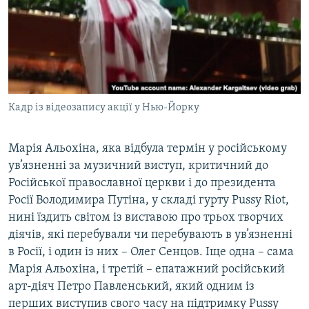
Кадр із відеозапису акції у Нью-Йорку
Марія Альохіна, яка відбула термін у російському
ув’язненні за музичний виступ, критичний до
Російської православної церкви і до президента
Росії Володимира Путіна, у складі гурту Pussy Riot,
нині їздить світом із виставою про трьох творчих
діячів, які перебували чи перебувають в ув’язненні
в Росії, і один із них – Олег Сенцов. Іще одна – сама
Марія Альохіна, і третій – епатажний російський
арт-діяч Петро Павленський, який одним із
перших виступив свого часу на підтримку Pussy