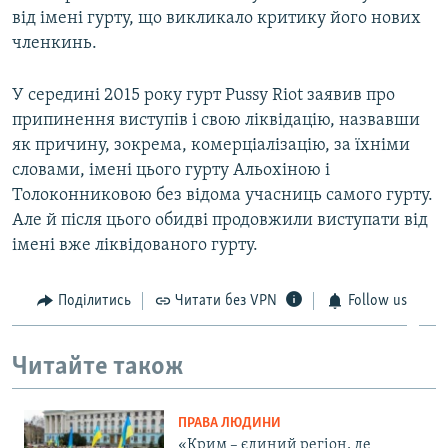
від імені гурту, що викликало критику його нових
членкинь.
У середині 2015 року гурт Pussy Riot заявив про
припинення виступів і свою ліквідацію, назвавши
як причину, зокрема, комерціалізацію, за їхніми
словами, імені цього гурту Альохіною і
Толоконниковою без відома учасниць самого гурту.
Але й після цього обидві продовжили виступати від
імені вже ліквідованого гурту.
Поділитись
Читати без VPN
Follow us
Читайте також
ПРАВА ЛЮДИНИ
«Крим – єдиний регіон, де