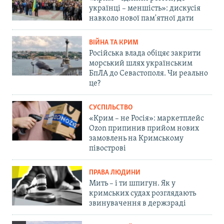
українці – меншість»: дискусія
навколо нової пам'ятної дати
ВІЙНА ТА КРИМ
Російська влада обіцяє закрити
морський шлях українським
БпЛА до Севастополя. Чи реально
це?
СУСПІЛЬСТВО
«Крим – не Росія»: маркетплейс
Ozon припинив прийом нових
замовлень на Кримському
півострові
ПРАВА ЛЮДИНИ
Мить – і ти шпигун. Як у
кримських судах розглядають
звинувачення в держзраді