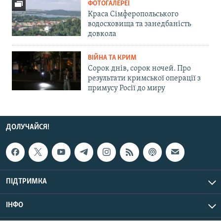
ФОТОГАЛЕРЕЇ
Краса Сімферопольського
водосховища та занедбаність
довкола
ВІЙНА ТА КРИМ
Сорок днів, сорок ночей. Про
результати кримської операції з
примусу Росії до миру
ДОЛУЧАЙСЯ!
ПІДТРИМКА
ІНФО