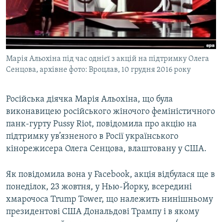
ВІДЕОУРОКИ «ELIFBE»
Русский
СВІДЧЕННЯ ОКУПАЦІЇ
Qırımtatar
УКРАЇНСЬКА ПРОБЛЕМА КРИМУ
Марія Альохіна під час однієї з акцій на підтримку Олега
ДОЛУЧАЙСЯ!
ІНФОГРАФІКА
Сенцова, архівне фото: Вроцлав, 10 грудня 2016 року
Російська діячка Марія Альохіна, що була
Усі сайти RFE/RL
виконавицею російського жіночого феміністичного
панк-гурту Pussy Riot, повідомила про акцію на
підтримку ув’язненого в Росії українського
кінорежисера Олега Сенцова, влаштовану у США.
Як повідомила вона у Facebook, акція відбулася ще в
понеділок, 23 жовтня, у Нью-Йорку, всередині
хмарочоса Trump Tower, що належить нинішньому
президентові США Дональдові Трампу і в якому