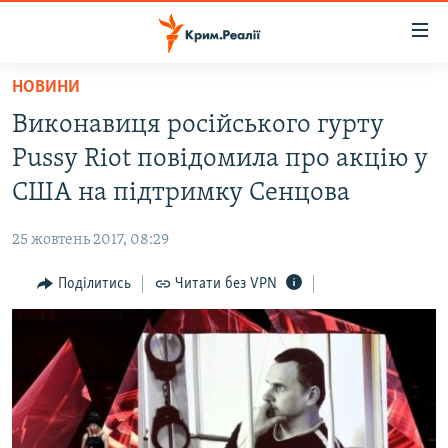
Доступність
посилання
Перейти
НОВИНИ
до
НОВИНИ
Виконавиця російського гурту
основного
ВОДА.КРИМ
матеріалу
Pussy Riot повідомила про акцію у
ВІДЕО ТА ФОТО
Перейти
США на підтримку Сенцова
до
ПОЛІТИКА
основної
25 жовтень 2017, 08:29
БЛОГИ
навігації
Перейти
Поділитись
Читати без VPN
ПОГЛЯД
до
ІНТЕРВ'Ю
пошуку
ВСЕ ЗА ДЕНЬ
СПЕЦПРОЕКТИ
ЯК ОБІЙТИ БЛОКУВАННЯ
ДЕПОРТАЦІЯ