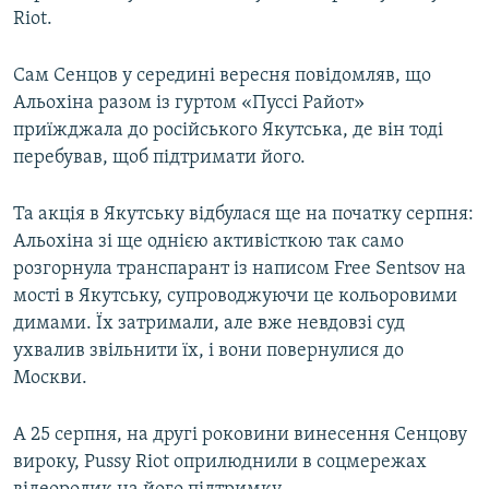
Riot.
Сам Сенцов у середині вересня повідомляв, що
Альохіна разом із гуртом «Пуссі Райот»
приїжджала до російського Якутська, де він тоді
перебував, щоб підтримати його.
Та акція в Якутську відбулася ще на початку серпня:
Альохіна зі ще однією активісткою так само
розгорнула транспарант із написом Free Sentsov на
мості в Якутську, супроводжуючи це кольоровими
димами. Їх затримали, але вже невдовзі суд
ухвалив звільнити їх, і вони повернулися до
Москви.
А 25 серпня, на другі роковини винесення Сенцову
вироку, Pussy Riot оприлюднили в соцмережах