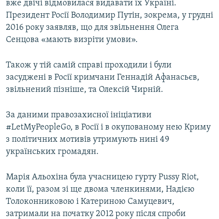
вже двічі відмовилася видавати їх Україні.
Президент Росії Володимир Путін, зокрема, у грудні
2016 року заявляв, що для звільнення Олега
Сенцова «мають визріти умови».
Також у тій самій справі проходили і були
засуджені в Росії кримчани Геннадій Афанасьєв,
звільнений пізніше, та Олексій Чирній.
За даними правозахисної ініціативи
#LetMyPeopleGo, в Росії і в окупованому нею Криму
з політичних мотивів утримують нині 49
українських громадян.
Марія Альохіна була учасницею гурту Pussy Riot,
коли її, разом зі ще двома членкинями, Надією
Толоконниковою і Катериною Самуцевич,
затримали на початку 2012 року після спроби