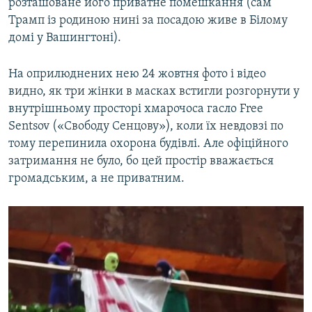
розташоване його приватне помешкання (сам
Трамп із родиною нині за посадою живе в Білому
домі у Вашингтоні).
На оприлюднених нею 24 жовтня фото і відео
видно, як три жінки в масках встигли розгорнути у
внутрішньому просторі хмарочоса гасло Free
Sentsov («Свободу Сенцову»), коли їх невдовзі по
тому перепинила охорона будівлі. Але офіційного
затримання не було, бо цей простір вважається
громадським, а не приватним.