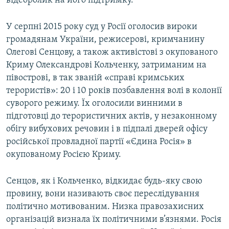
відеоролик на його підтримку.
У серпні 2015 року суд у Росії оголосив вироки
громадянам України, режисерові, кримчанину
Олегові Сенцову, а також активістові з окупованого
Криму Олександрові Кольченку, затриманим на
півострові, в так званій «справі кримських
терористів»: 20 і 10 років позбавлення волі в колонії
суворого режиму. Їх оголосили винними в
підготовці до терористичних актів, у незаконному
обігу вибухових речовин і в підпалі дверей офісу
російської провладної партії «Єдина Росія» в
окупованому Росією Криму.
Сенцов, як і Кольченко, відкидає будь-яку свою
провину, вони називають своє переслідування
політично мотивованим. Низка правозахисних
організацій визнала їх політичними в’язнями. Росія