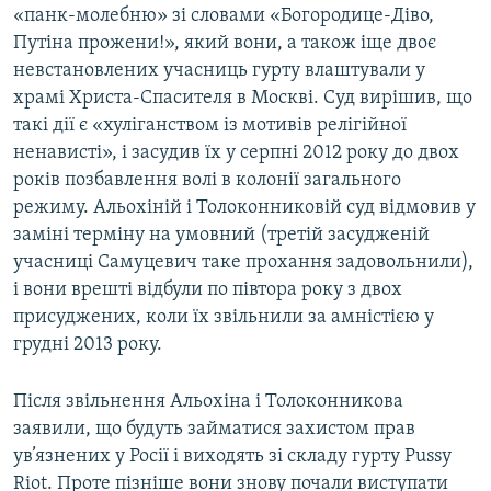
«панк-молебню» зі словами «Богородице-Діво,
Путіна прожени!», який вони, а також іще двоє
невстановлених учасниць гурту влаштували у
храмі Христа-Спасителя в Москві. Суд вирішив, що
такі дії є «хуліганством із мотивів релігійної
ненависті», і засудив їх у серпні 2012 року до двох
років позбавлення волі в колонії загального
режиму. Альохіній і Толоконниковій суд відмовив у
заміні терміну на умовний (третій засудженій
учасниці Самуцевич таке прохання задовольнили),
і вони врешті відбули по півтора року з двох
присуджених, коли їх звільнили за амністією у
грудні 2013 року.
Після звільнення Альохіна і Толоконникова
заявили, що будуть займатися захистом прав
ув’язнених у Росії і виходять зі складу гурту Pussy
Riot. Проте пізніше вони знову почали виступати