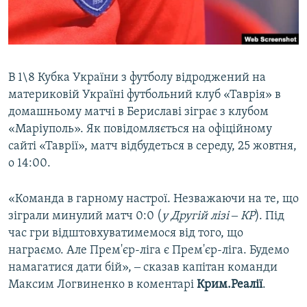
ВІДЕОУРОКИ «ELIFBE»
Русский
СВІДЧЕННЯ ОКУПАЦІЇ
Qırımtatar
УКРАЇНСЬКА ПРОБЛЕМА КРИМУ
В 1\8 Кубка України з футболу відроджений на
ДОЛУЧАЙСЯ!
ІНФОГРАФІКА
материковій Україні футбольний клуб «Таврія» в
домашньому матчі в Бериславі зіграє з клубом
«Маріуполь». Як повідомляється на офіційному
сайті «Таврії», матч відбудеться в середу, 25 жовтня,
Усі сайти RFE/RL
о 14:00.
«Команда в гарному настрої. Незважаючи на те, що
зіграли минулий матч 0:0 (
у Другій лізі ‒ КР
). Під
час гри відштовхуватимемося від того, що
награємо. Але Прем'єр-ліга є Прем'єр-ліга. Будемо
намагатися дати бій», ‒ сказав капітан команди
Максим Логвиненко в коментарі
Крим.Реалії
.