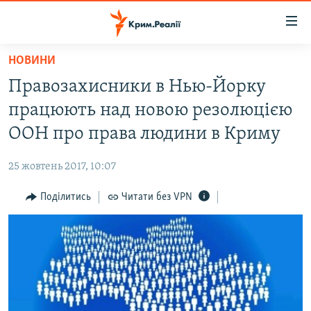
Доступність
посилання
Перейти
НОВИНИ
до
НОВИНИ
Правозахисники в Нью-Йорку
основного
ВОДА.КРИМ
матеріалу
працюють над новою резолюцією
ВІДЕО ТА ФОТО
Перейти
ООН про права людини в Криму
до
ПОЛІТИКА
основної
25 жовтень 2017, 10:07
БЛОГИ
навігації
Перейти
Поділитись
Читати без VPN
ПОГЛЯД
до
ІНТЕРВ'Ю
пошуку
ВСЕ ЗА ДЕНЬ
СПЕЦПРОЕКТИ
ЯК ОБІЙТИ БЛОКУВАННЯ
ДЕПОРТАЦІЯ