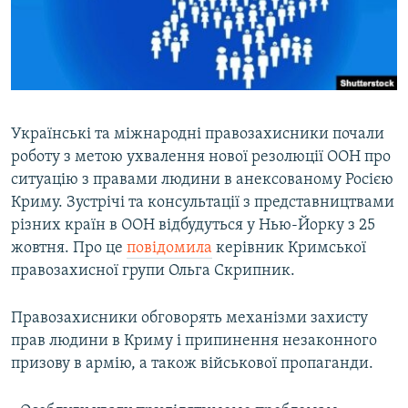
ВІДЕОУРОКИ «ELIFBE»
Русский
СВІДЧЕННЯ ОКУПАЦІЇ
Qırımtatar
УКРАЇНСЬКА ПРОБЛЕМА КРИМУ
ДОЛУЧАЙСЯ!
ІНФОГРАФІКА
Українські та міжнародні правозахисники почали
роботу з метою ухвалення нової резолюції ООН про
ситуацію з правами людини в анексованому Росією
Усі сайти RFE/RL
Криму. Зустрічі та консультації з представництвами
різних країн в ООН відбудуться у Нью-Йорку з 25
жовтня. Про це
повідомила
керівник Кримської
правозахисної групи Ольга Скрипник.
Правозахисники обговорять механізми захисту
прав людини в Криму і припинення незаконного
призову в армію, а також військової пропаганди.