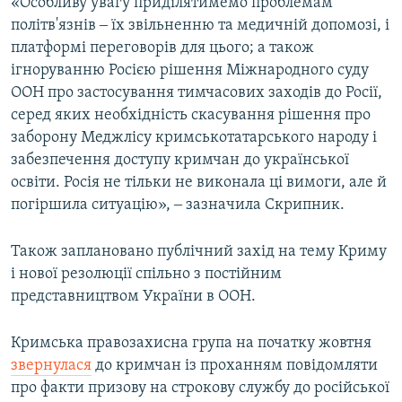
«Особливу увагу приділятимемо проблемам
політв'язнів ‒ їх звільненню та медичній допомозі, і
платформі переговорів для цього; а також
ігноруванню Росією рішення Міжнародного суду
ООН про застосування тимчасових заходів до Росії,
серед яких необхідність скасування рішення про
заборону Меджлісу кримськотатарського народу і
забезпечення доступу кримчан до української
освіти. Росія не тільки не виконала ці вимоги, але й
погіршила ситуацію», ‒ зазначила Скрипник.
Також заплановано публічний захід на тему Криму
і нової резолюції спільно з постійним
представництвом України в ООН.
Кримська правозахисна група на початку жовтня
звернулася
до кримчан із проханням повідомляти
про факти призову на строкову службу до російської