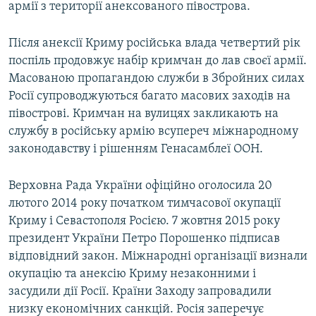
армії з території анексованого півострова.
Після анексії Криму російська влада четвертий рік
поспіль продовжує набір кримчан до лав своєї армії.
Масованою пропагандою служби в Збройних силах
Росії супроводжуються багато масових заходів на
півострові. Кримчан на вулицях закликають на
службу в російську армію всупереч міжнародному
законодавству і рішенням Генасамблеї ООН.
Верховна Рада України офіційно оголосила 20
лютого 2014 року початком тимчасової окупації
Криму і Севастополя Росією. 7 жовтня 2015 року
президент України Петро Порошенко підписав
відповідний закон. Міжнародні організації визнали
окупацію та анексію Криму незаконними і
засудили дії Росії. Країни Заходу запровадили
низку економічних санкцій. Росія заперечує