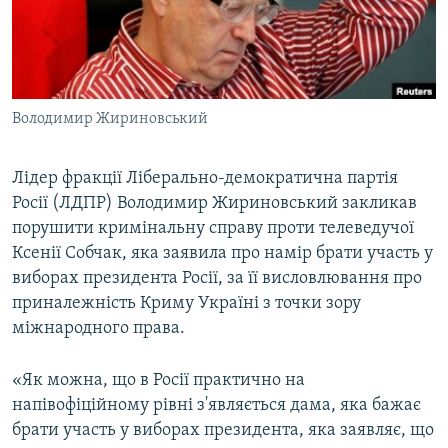
ВІДЕОУРОКИ «ELIFBE»
Русский
СВІДЧЕННЯ ОКУПАЦІЇ
Qırımtatar
УКРАЇНСЬКА ПРОБЛЕМА КРИМУ
Володимир Жириновський
ДОЛУЧАЙСЯ!
ІНФОГРАФІКА
Лідер фракції Ліберально-демократична партія
Росії (ЛДПР) Володимир Жириновський закликав
Усі сайти RFE/RL
порушити кримінальну справу проти телеведучої
Ксенії Собчак, яка заявила про намір брати участь у
виборах президента Росії, за її висловлювання про
приналежність Криму Україні з точки зору
міжнародного права.
«Як можна, що в Росії практично на
напівофіційному рівні з'являється дама, яка бажає
брати участь у виборах президента, яка заявляє, що