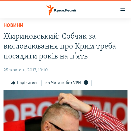
Доступність
посилання
Перейти
НОВИНИ
до
НОВИНИ
Жириновський: Собчак за
основного
ВОДА.КРИМ
матеріалу
висловлювання про Крим треба
ВІДЕО ТА ФОТО
Перейти
посадити років на п'ять
до
ПОЛІТИКА
основної
25 жовтень 2017, 13:10
БЛОГИ
навігації
Перейти
Поділитись
Читати без VPN
ПОГЛЯД
до
ІНТЕРВ'Ю
пошуку
ВСЕ ЗА ДЕНЬ
СПЕЦПРОЕКТИ
ЯК ОБІЙТИ БЛОКУВАННЯ
ДЕПОРТАЦІЯ