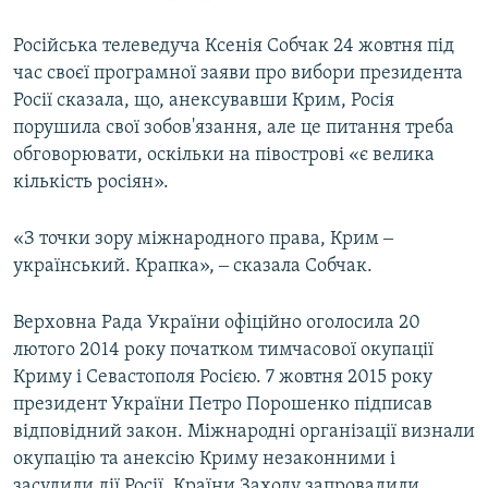
Російська телеведуча Ксенія Собчак 24 жовтня під
час своєї програмної заяви про вибори президента
Росії сказала, що, анексувавши Крим, Росія
порушила свої зобов'язання, але це питання треба
обговорювати, оскільки на півострові «є велика
кількість росіян».
«З точки зору міжнародного права, Крим ‒
український. Крапка», ‒ сказала Собчак.
Верховна Рада України офіційно оголосила 20
лютого 2014 року початком тимчасової окупації
Криму і Севастополя Росією. 7 жовтня 2015 року
президент України Петро Порошенко підписав
відповідний закон. Міжнародні організації визнали
окупацію та анексію Криму незаконними і
засудили дії Росії. Країни Заходу запровадили