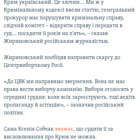
Крим український. Це злочин... Ми ж у
Кримінальному кодексі ввели статтю, генеральний
прокурор має порушувати кримінальну справу,
слідчий комітет ‒ відкрити справу і передати в
суд... посадити її років на п'ять», ‒ сказав
Жириновський російським журналістам.
Жириновський пообіцяв направити скаргу до
Центрвиборчкому Росії.
«До ЦВК ми направимо звернення. Вона не має
права вести виборчу кампанію. Вибори оголосять у
середині грудня: коли всіх зареєструють, тоді ведіть
пропаганду й агітацію», ‒ зазначив російський
політик.
Сама Ксенія Собчак
вважає
, що судити її за
висловлювання про Крим не можна.