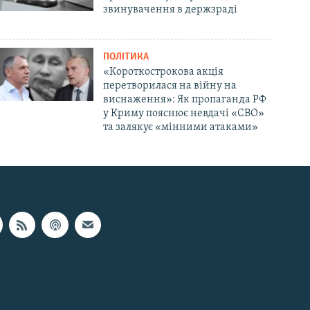
звинувачення в держзраді
ПОЛІТИКА
«Короткострокова акція
перетворилася на війну на
виснаження»: Як пропаганда РФ
у Криму пояснює невдачі «СВО»
та залякує «мінними атаками»