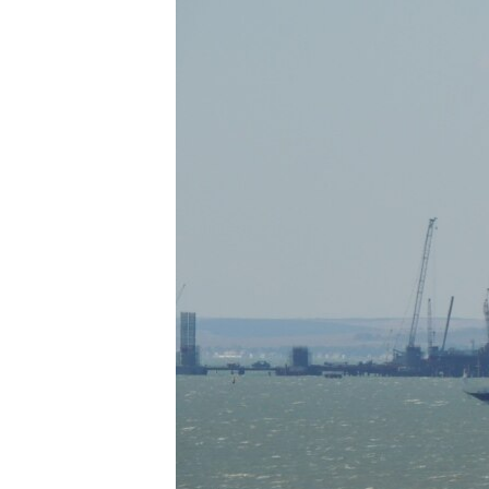
ВІДЕОУРОКИ «ELIFBE»
СВІДЧЕННЯ ОКУПАЦІЇ
УКРАЇНСЬКА ПРОБЛЕМА КРИМУ
ІНФОГРАФІКА