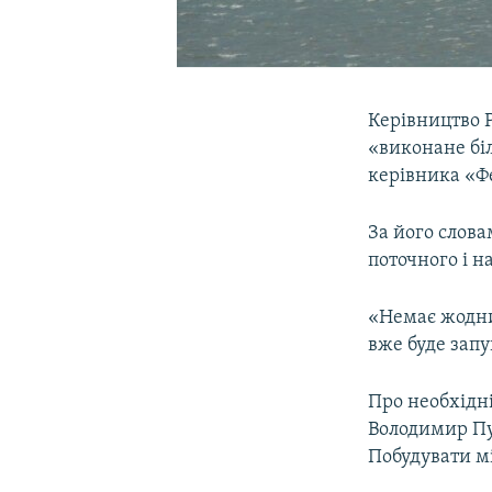
Керівництво 
«виконане біл
керівника «Фе
За його слова
поточного і н
«Немає жодни
вже буде запу
Про необхідні
Володимир Пут
Побудувати мі