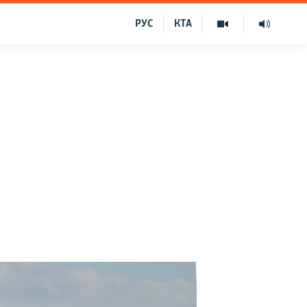
РУС
КТА