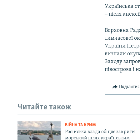
Українська ст
‒ після анекс
Верховна Рада
тимчасової ок
України Петр
визнали окупа
Заходу запро
півострова і 
Поділитис
Читайте також
ВІЙНА ТА КРИМ
Російська влада обіцяє закрити
морський шлях українським