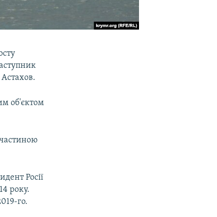
осту
заступник
 Астахов.
им об'єктом
 частиною
идент Росії
14 року.
2019-го.