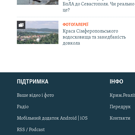
БпЛА до Севастополя. Чи реально
це?
ФОТОГАЛЕРЕЇ
Краса Сімферопольського
водосховища та занедбаність
довкола
Русский
ПІДТРИМКА
ІНФО
Qırımtatar
Ваше відео і фото
Крим.Реалії
ДОЛУЧАЙСЯ!
Радіо
Передрук
Мобільний додаток Android | iOS
Контакти
RSS / Podcast