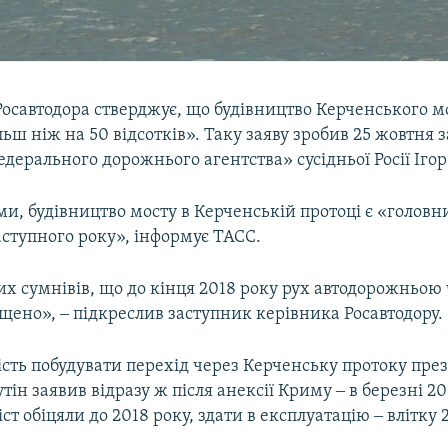
Росавтодора стверджує, що будівництво Керченського м
ьш ніж на 50 відсотків». Таку заяву зробив 25 жовтня 
дерального дорожнього агентства» сусідньої Росії Ігор
ми, будівництво мосту в Керченській протоці є «головн
аступного року», інформує ТАСС.
х сумнівів, що до кінця 2018 року рух автодорожньою
щено», ‒ підкреслив заступник керівника Росавтодору.
сть побудувати перехід через Керченську протоку през
ін заявив відразу ж після анексії Криму ‒ в березні 20
ст обіцяли до 2018 року, здати в експлуатацію ‒ влітку 