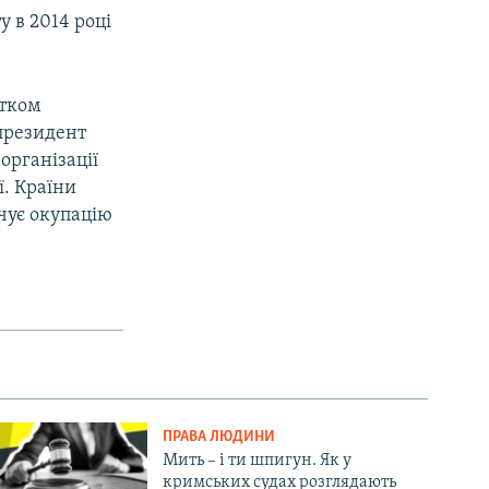
у в 2014 році
атком
 президент
організації
ї. Країни
чує окупацію
ПРАВА ЛЮДИНИ
Мить – і ти шпигун. Як у
кримських судах розглядають