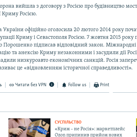
орона вийшла з договору з Росією про будівництво мост
ії Криму Росією.
 України офіційно оголосила 20 лютого 2014 року поч
упації Криму і Севастополя Росією. 7 жовтня 2015 року
о Порошенко підписав відповідний закон. Міжнародні 
цію та анексію Криму незаконними і засудили дії Росі
вадили низкуроавто економічних санкцій. Росія запере
називає це «відновленням історичної справедливості».
ь
Читати без VPN
Follow us
Print
СУСПІЛЬСТВО
«Крим – не Росія»: маркетплейс
Ozon припинив прийом нових