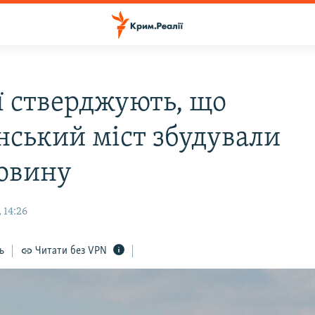
ії стверджують, що
нський міст збудували
овину
 14:26
ь
Читати без VPN