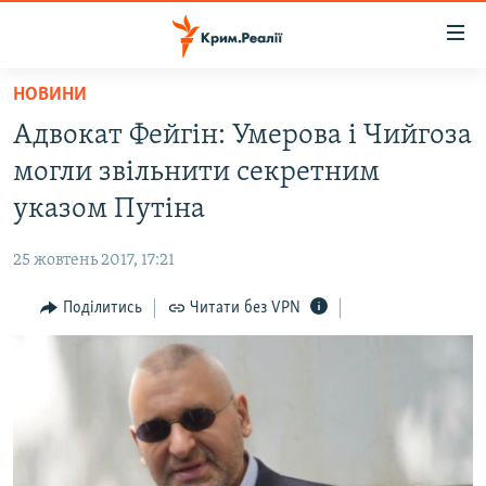
Доступність
посилання
Перейти
НОВИНИ
до
НОВИНИ
Адвокат Фейгін: Умерова і Чийгоза
основного
ВОДА.КРИМ
матеріалу
могли звільнити секретним
ВІДЕО ТА ФОТО
Перейти
указом Путіна
до
ПОЛІТИКА
основної
25 жовтень 2017, 17:21
БЛОГИ
навігації
Перейти
Поділитись
Читати без VPN
ПОГЛЯД
до
ІНТЕРВ'Ю
пошуку
ВСЕ ЗА ДЕНЬ
СПЕЦПРОЕКТИ
ЯК ОБІЙТИ БЛОКУВАННЯ
ДЕПОРТАЦІЯ