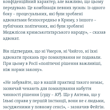
конфіденційний характер, але важливо, що цьому
передувало. Це комбінація певних зусиль: із одного
боку – процесуальних, які були зроблені
адвокатами безпосередньо в Криму, з іншого –
публічних політичних, які були зроблені
Меджлісом кримськотатарського народу», – сказав
адвокат.
Він підтвердив, що ні Умеров, ні Чийгоз, ні їхні
адвокати прохань про помилування не подавали.
При цьому в Росії «політичні рішення важливіші,
ніж норми закону».
«Не забувайте, що в нашій практиці такого немає,
зазвичай чекають для помилування набуття
чинності рішення (суду –
КР
). Що у Ахтема, що у
Ільмі справи у першій інстанції, вони не є людьми,
засудженими у повному сенсі», – зазначив Фейгін.