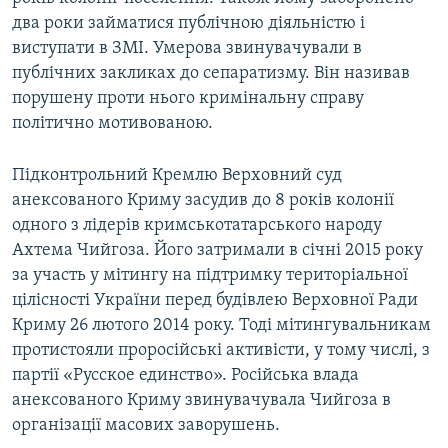
два роки займатися публічною діяльністю і
виступати в ЗМІ. Умерова звинувачували в
публічних закликах до сепаратизму. Він називав
порушену проти нього кримінальну справу
політично мотивованою.
Підконтрольний Кремлю Верховний суд
анексованого Криму засудив до 8 років колонії
одного з лідерів кримськотатарського народу
Ахтема Чийгоза. Його затримали в січні 2015 року
за участь у мітингу на підтримку територіальної
цілісності України перед будівлею Верховної Ради
Криму 26 лютого 2014 року. Тоді мітингувальникам
протистояли проросійські активісти, у тому числі, з
партії «Русское единство». Російська влада
анексованого Криму звинувачувала Чийгоза в
організації масових заворушень.