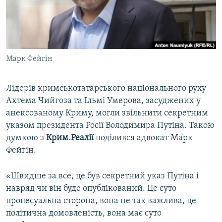
ВІДЕОУРОКИ «ELIFBE»
Русский
СВІДЧЕННЯ ОКУПАЦІЇ
Qırımtatar
УКРАЇНСЬКА ПРОБЛЕМА КРИМУ
Марк Фейгін
ДОЛУЧАЙСЯ!
ІНФОГРАФІКА
Лідерів кримськотатарського національного руху
Ахтема Чийгоза та Ільмі Умерова, засуджених у
Усі сайти RFE/RL
анексованому Криму, могли звільнити секретним
указом президента Росії Володимира Путіна. Такою
думкою з
Крим.Реалії
поділився адвокат Марк
Фейгін.
«Швидше за все, це був секретний указ Путіна і
навряд чи він буде опублікований. Це суто
процесуальна сторона, вона не так важлива, це
політична домовленість, вона має суто