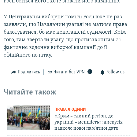
Росії боїться його і хоче зірвати його кампанію.
У Центральній виборчій комісії Росії вже не раз
заявляли, що Навальний узагалі не матиме права
балотуватися, бо має непогашені судимості. Крім
того, там звертали увагу, що протизаконним є і
фактичне ведення виборчої кампанії до її
офіційного початку.
Поділитись
Читати без VPN
Follow us
Читайте також
ПРАВА ЛЮДИНИ
«Крим – єдиний регіон, де
українці – меншість»: дискусія
навколо нової пам'ятної дати