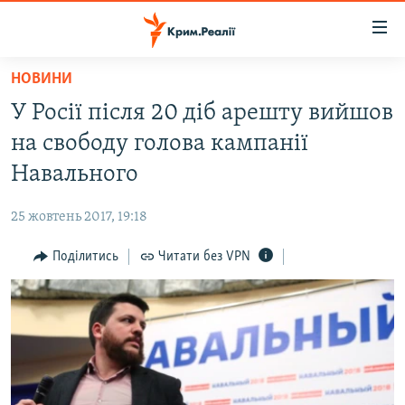
Доступність
посилання
Перейти
НОВИНИ
до
НОВИНИ
У Росії після 20 діб арешту вийшов
основного
ВОДА.КРИМ
матеріалу
на свободу голова кампанії
ВІДЕО ТА ФОТО
Перейти
Навального
до
ПОЛІТИКА
основної
25 жовтень 2017, 19:18
БЛОГИ
навігації
Перейти
Поділитись
Читати без VPN
ПОГЛЯД
до
ІНТЕРВ'Ю
пошуку
ВСЕ ЗА ДЕНЬ
СПЕЦПРОЕКТИ
ЯК ОБІЙТИ БЛОКУВАННЯ
ДЕПОРТАЦІЯ