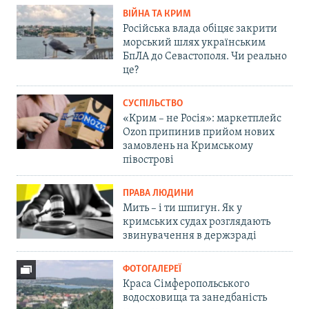
ВІЙНА ТА КРИМ
Російська влада обіцяє закрити
морський шлях українським
БпЛА до Севастополя. Чи реально
це?
СУСПІЛЬСТВО
«Крим – не Росія»: маркетплейс
Ozon припинив прийом нових
замовлень на Кримському
півострові
ПРАВА ЛЮДИНИ
Мить – і ти шпигун. Як у
кримських судах розглядають
звинувачення в держзраді
ФОТОГАЛЕРЕЇ
Краса Сімферопольського
водосховища та занедбаність