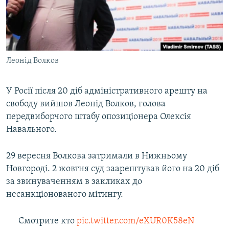
ВІДЕОУРОКИ «ELIFBE»
Русский
СВІДЧЕННЯ ОКУПАЦІЇ
Qırımtatar
УКРАЇНСЬКА ПРОБЛЕМА КРИМУ
Леонід Волков
ДОЛУЧАЙСЯ!
ІНФОГРАФІКА
У Росії після 20 діб адміністративного арешту на
свободу вийшов Леонід Волков, голова
Усі сайти RFE/RL
передвиборчого штабу опозиціонера Олексія
Навального.
29 вересня Волкова затримали в Нижньому
Новгороді. 2 жовтня суд заарештував його на 20 діб
за звинуваченням в закликах до
несанкціонованого мітингу.
Смотрите кто
pic.twitter.com/eXUR0K58eN