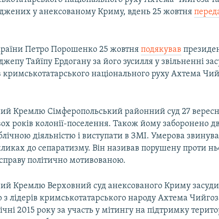
уджених у анексованому Криму, вдень 25 жовтня
перед
раїни Петро Порошенко 25 жовтня
подякував
президен
джепу Тайїпу Ердогану за його зусилля у звільненні за
в кримськотатарського національного руху Ахтема Чийг
ий Кремлю Сімферопольський районний суд 27 вересн
ох років колонії-поселення. Також йому заборонено д
лічною діяльністю і виступати в ЗМІ. Умерова звинув
кликах до сепаратизму. Він називав порушену проти нь
справу політично мотивованою.
ий Кремлю Верховний суд анексованого Криму засудив
о з лідерів кримськотатарського народу Ахтема Чийгоз
ічні 2015 року за участь у мітингу на підтримку терито