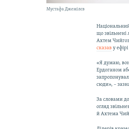
Мустафа Джемілєв
Національний
що звільнені 
Ахтем Чийгоз 
сказав
у ефірі
«Я думаю, вон
Ердоганом або
запропонувал
сюди», – заз
За словами д
огляд звільне
й Ахтема Чийг
Лідерів крим