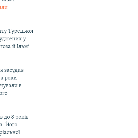
али
ту Турецької
суджених у
оза й Ільмі
я засудив
ва роки
ачували в
ого
 до 8 років
а. Його
ріальної