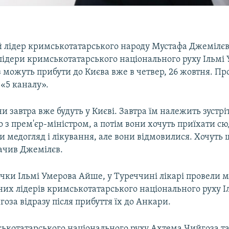
 лідер кримськотатарського народу Мустафа Джемілєв
лідери кримськотатарського національного руху Ільмі 
можуть прибути до Києва вже в четвер, 26 жовтня. Про
 «5 каналу».
и завтра вже будуть у Києві. Завтра їм належить зустрі
 з прем'єр-міністром, а потім вони хочуть приїхати сю
и медогляд і лікування, але вони відмовилися. Хочуть
начив Джемілєв.
очки Ільмі Умерова Айше, у Туреччині лікарі провели
них лідерів кримськотатарського національного руху І
оза відразу після прибуття їх до Анкари.
ськотатарського національного руху Ахтема Чийгоза та