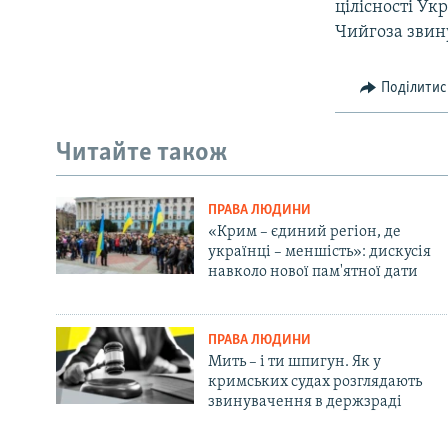
цілісності Ук
Чийгоза звин
Поділитис
Читайте також
ПРАВА ЛЮДИНИ
«Крим – єдиний регіон, де
українці – меншість»: дискусія
навколо нової пам'ятної дати
ПРАВА ЛЮДИНИ
Мить – і ти шпигун. Як у
кримських судах розглядають
звинувачення в держзраді