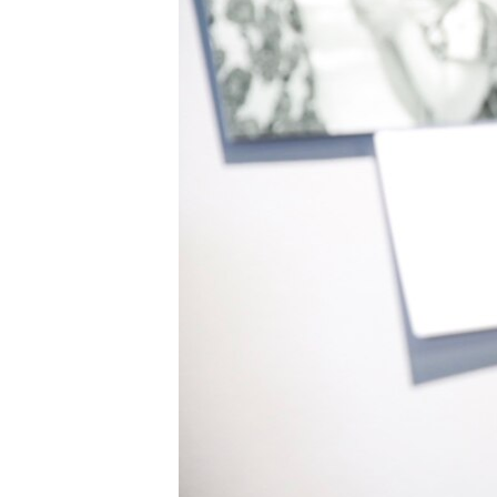
ВІДЕОУРОКИ «ELIFBE»
СВІДЧЕННЯ ОКУПАЦІЇ
УКРАЇНСЬКА ПРОБЛЕМА КРИМУ
ІНФОГРАФІКА