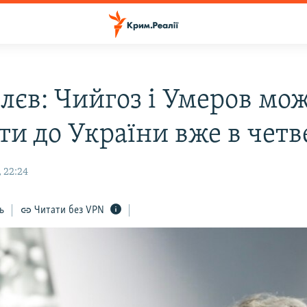
лєв: Чийгоз і Умеров мо
ти до України вже в четв
 22:24
ь
Читати без VPN