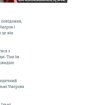
 повідомив,
Умеров і
 це він
тися з
ди. Там їм
 швидше
 медичний
льмі Умерова
 Ільмі