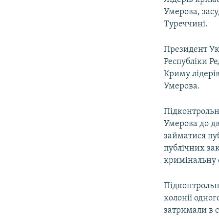
Умерова, зас
Туреччині.
Президент Ук
Республіки Ре
Криму лідері
Умерова.
Підконтрольн
Умерова до дв
займатися пуб
публічних за
кримінальну 
Підконтрольн
колонії одног
затримали в с