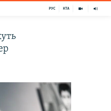
РУС
КТА
жуть
ер