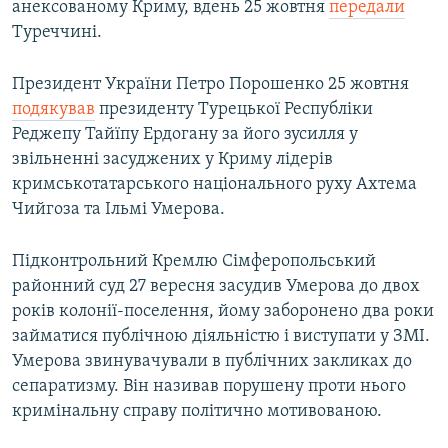
анексованому Криму, вдень 25 жовтня
передали
Туреччині.
Президент України Петро Порошенко 25 жовтня
подякував
президенту Турецької Республіки
Реджепу Тайїпу Ердогану за його зусилля у
звільненні засуджених у Криму лідерів
кримськотатарського національного руху Ахтема
Чийгоза та Ільмі Умерова.
Підконтрольний Кремлю Сімферопольський
районний суд 27 вересня засудив Умерова до двох
років колонії-поселення, йому заборонено два роки
займатися публічною діяльністю і виступати у ЗМІ.
Умерова звинувачували в публічних закликах до
сепаратизму. Він називав порушену проти нього
кримінальну справу політично мотивованою.