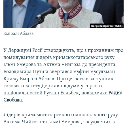
ВІДЕОУРОКИ «ELIFBE»
Русский
СВІДЧЕННЯ ОКУПАЦІЇ
Qırımtatar
УКРАЇНСЬКА ПРОБЛЕМА КРИМУ
Еміралі Аблаєв
ДОЛУЧАЙСЯ!
ІНФОГРАФІКА
У Держдумі Росії стверджують, що з проханням про
помилування лідерів кримськотатарського руху
Усі сайти RFE/RL
Ільмі Умерова та Ахтема Чийгоза до президента
Володимира Путіна звертався муфтій мусульман
Криму Еміралі Аблаєв. Про це сказав заступник
голови комітету Державної думи у справах
національностей Руслан Бальбек, повідомляє
Радио
Свобода
.
Лідерів кримськотатарського національного руху
Ахтема Чийгоза та Ільмі Умерова, засуджених в