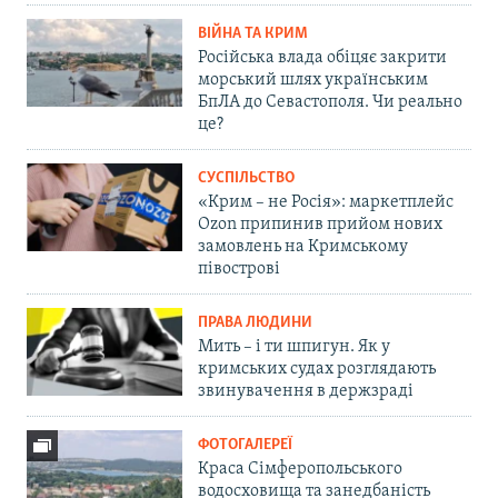
ВІЙНА ТА КРИМ
Російська влада обіцяє закрити
морський шлях українським
БпЛА до Севастополя. Чи реально
це?
СУСПІЛЬСТВО
«Крим – не Росія»: маркетплейс
Ozon припинив прийом нових
замовлень на Кримському
півострові
ПРАВА ЛЮДИНИ
Мить – і ти шпигун. Як у
кримських судах розглядають
звинувачення в держзраді
ФОТОГАЛЕРЕЇ
Краса Сімферопольського
водосховища та занедбаність