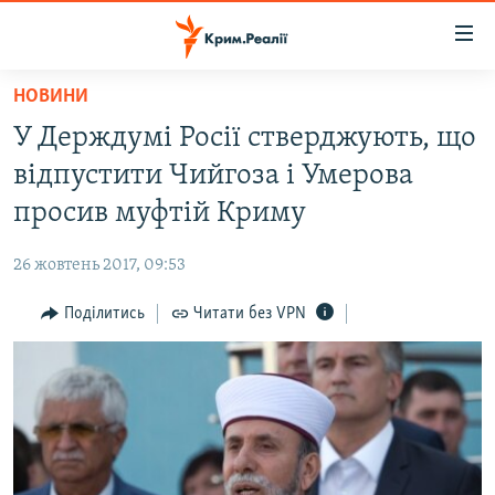
Доступність
посилання
Перейти
НОВИНИ
до
НОВИНИ
У Держдумі Росії стверджують, що
основного
ВОДА.КРИМ
матеріалу
відпустити Чийгоза і Умерова
ВІДЕО ТА ФОТО
Перейти
просив муфтій Криму
до
ПОЛІТИКА
основної
26 жовтень 2017, 09:53
БЛОГИ
навігації
Перейти
Поділитись
Читати без VPN
ПОГЛЯД
до
ІНТЕРВ'Ю
пошуку
ВСЕ ЗА ДЕНЬ
СПЕЦПРОЕКТИ
ЯК ОБІЙТИ БЛОКУВАННЯ
ДЕПОРТАЦІЯ