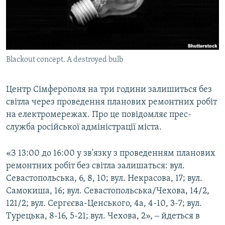
ВІДЕОУРОКИ «ELIFBE»
Русский
СВІДЧЕННЯ ОКУПАЦІЇ
Qırımtatar
УКРАЇНСЬКА ПРОБЛЕМА КРИМУ
Blackout concept. A destroyed bulb
ДОЛУЧАЙСЯ!
ІНФОГРАФІКА
Центр Сімферополя на три години залишиться без
світла через проведення планових ремонтних робіт
Усі сайти RFE/RL
на електромережах. Про це повідомляє прес-
служба російської адміністрації міста.
«З 13:00 до 16:00 у зв'язку з проведенням планових
ремонтних робіт без світла залишаться: вул.
Севастопольська, 6, 8, 10; вул. Некрасова, 17; вул.
Самокиша, 16; вул. Севастопольська/Чехова, 14/2,
121/2; вул. Сергєєва-Ценського, 4а, 4-10, 3-7; вул.
Турецька, 8-16, 5-21; вул. Чехова, 2», ‒ йдеться в