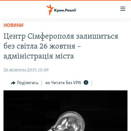
Доступність
посилання
Перейти
НОВИНИ
до
НОВИНИ
Центр Сімферополя залишиться
основного
ВОДА.КРИМ
матеріалу
без світла 26 жовтня –
ВІДЕО ТА ФОТО
Перейти
адміністрація міста
до
ПОЛІТИКА
основної
26 жовтень 2017, 10:49
БЛОГИ
навігації
Перейти
Поділитись
Читати без VPN
ПОГЛЯД
до
ІНТЕРВ'Ю
пошуку
ВСЕ ЗА ДЕНЬ
СПЕЦПРОЕКТИ
ЯК ОБІЙТИ БЛОКУВАННЯ
ДЕПОРТАЦІЯ