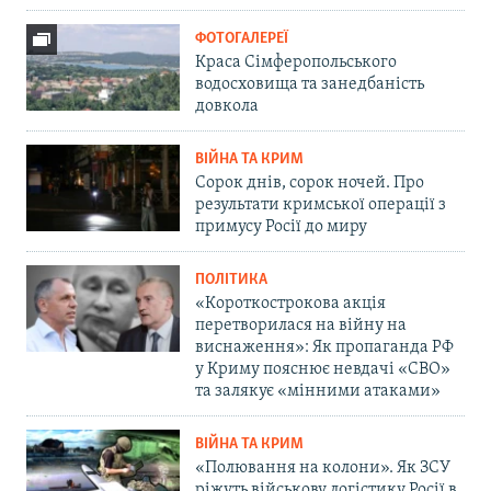
ФОТОГАЛЕРЕЇ
Краса Сімферопольського
водосховища та занедбаність
довкола
ВІЙНА ТА КРИМ
Сорок днів, сорок ночей. Про
результати кримської операції з
примусу Росії до миру
ПОЛІТИКА
«Короткострокова акція
перетворилася на війну на
виснаження»: Як пропаганда РФ
у Криму пояснює невдачі «СВО»
та залякує «мінними атаками»
ВІЙНА ТА КРИМ
«Полювання на колони». Як ЗСУ
ріжуть військову логістику Росії в