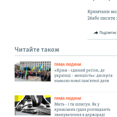
Кримчани мож
26або писати 
Поділитис
Читайте також
ПРАВА ЛЮДИНИ
«Крим – єдиний регіон, де
українці – меншість»: дискусія
навколо нової пам'ятної дати
ПРАВА ЛЮДИНИ
Мить – і ти шпигун. Як у
кримських судах розглядають
звинувачення в держзраді