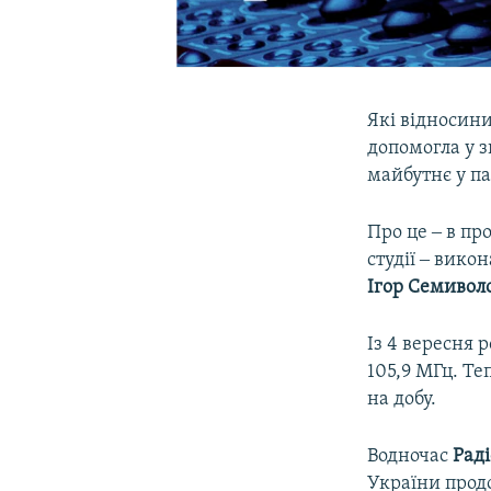
Які відносини
допомогла у з
майбутнє у па
Про це ‒ в пр
студії ‒ вик
Ігор Семивол
Із 4 вересня
105,9 МГц. Т
на добу.
Водночас
Раді
України прод