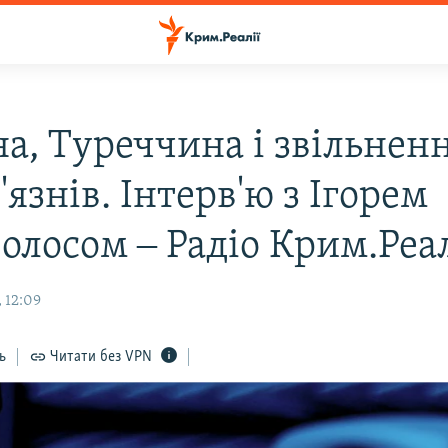
на, Туреччина і звільнен
'язнів. Інтерв'ю з Ігорем
олосом ‒ Радіо Крим.Реал
 12:09
ь
Читати без VPN