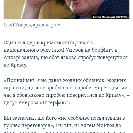
ВІДЕОУРОКИ «ELIFBE»
Русский
СВІДЧЕННЯ ОКУПАЦІЇ
Qırımtatar
Ільмі Умеров, архівне фото
УКРАЇНСЬКА ПРОБЛЕМА КРИМУ
ДОЛУЧАЙСЯ!
ІНФОГРАФІКА
Один із лідерів кримськотатарського
національного руху Ільмі Умеров на брифінгу в
Анкарі заявив, що обов'язково спробує повернутися
Усі сайти RFE/RL
до Криму.
«Принаймні, я не давав жодних обіцянок, жодних
гарантій, що я не зроблю цієї спроби. Через деякий
час я обов'язково спробую повернутися до Криму», ‒
цитує Умерова «Інтерфакс».
Він зазначив, що його «не особливо посвячували в
процес переговорів», і ні він, ні Ахтем Чийгоз до