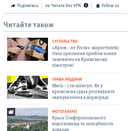
Поділитись
Читати без VPN
Follow us
Читайте також
СУСПІЛЬСТВО
«Крим – не Росія»: маркетплейс
Ozon припинив прийом нових
замовлень на Кримському
півострові
ПРАВА ЛЮДИНИ
Мить – і ти шпигун. Як у
кримських судах розглядають
звинувачення в держзраді
ФОТОГАЛЕРЕЇ
Краса Сімферопольського
водосховища та занедбаність
довкола