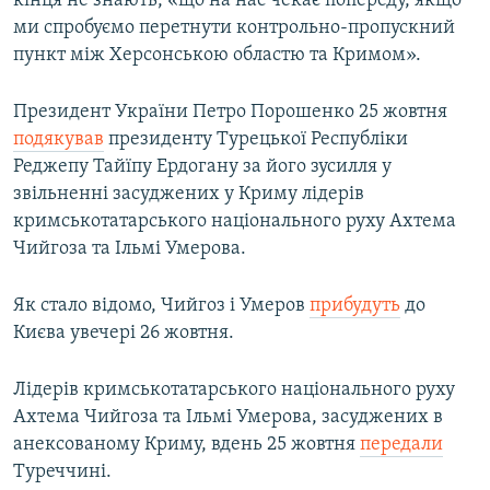
кінця не знають, «що на нас чекає попереду, якщо
ми спробуємо перетнути контрольно-пропускний
пункт між Херсонською областю та Кримом».
Президент України Петро Порошенко 25 жовтня
подякував
президенту Турецької Республіки
Реджепу Тайїпу Ердогану за його зусилля у
звільненні засуджених у Криму лідерів
кримськотатарського національного руху Ахтема
Чийгоза та Ільмі Умерова.
Як стало відомо, Чийгоз і Умеров
прибудуть
до
Києва увечері 26 жовтня.
Лідерів кримськотатарського національного руху
Ахтема Чийгоза та Ільмі Умерова, засуджених в
анексованому Криму, вдень 25 жовтня
передали
Туреччині.