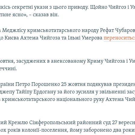
кісь секретні укази з цього приводу. Щойно Чийгоз і У
тане ясно», – сказав він.
а Меджлісу кримськотатарського народу Рефат Чубаров
до Києва Ахтема Чийгоза та Ільмі Умерова
переноситьс
жовтня, засуджених в анексованому Криму Чийгоза і У
еччині.
раїни Петро Порошенко 25 жовтня подякував президен
джепу Тайїпу Ердогану за його зусилля у звільненні за
в кримськотатарського національного руху Ахтема Чийг
ий Кремлю Сімферопольський районний суд 27 вересн
ох років колонії-поселення, йому заборонено два рок