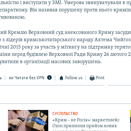
льністю і виступати у ЗМІ. Умерова звинувачували в п
сепаратизму. Він називав порушену проти нього кримін
тивованою.
ий Кремлю Верховний суд анексованого Криму засудив
о з лідерів кримськотатарського народу Ахтема Чийгоз
ічні 2015 року за участь у мітингу на підтримку терито
раїни перед будівлею Верховної Ради Криму 26 лютого 2
уватили в організації масових заворушень.
ь
Читати без VPN
Follow us
Print
СУСПІЛЬСТВО
«Крим – не Росія»: маркетплейс
Ozon припинив прийом нових