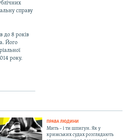
ублічних
альну справу
 до 8 років
а. Його
ріальної
014 року.
ПРАВА ЛЮДИНИ
Мить – і ти шпигун. Як у
кримських судах розглядають