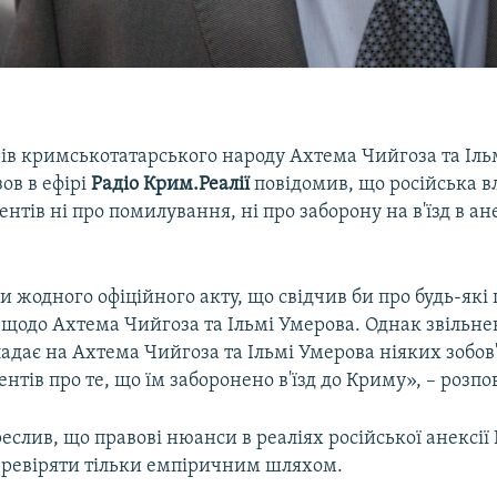
рів кримськотатарського народу Ахтема Чийгоза та Іль
ов в ефірі
Радіо Крим.Реалії
повідомив, що російська в
нтів ні про помилування, ні про заборону на в'їзд в а
 жодного офіційного акту, що свідчив би про будь-які 
 щодо Ахтема Чийгоза та Ільмі Умерова. Однак звільне
ладає на Ахтема Чийгоза та Ільмі Умерова ніяких зобов
нтів про те, що їм заборонено в'їзд до Криму», – розпов
еслив, що правові нюанси в реаліях російської анексі
еревіряти тільки емпіричним шляхом.