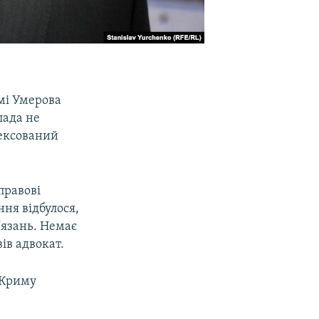
мі Умерова
лада не
нексований
правові
ння відбулося,
'язань. Немає
ів адвокат.
ї Криму