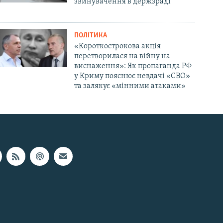
звинувачення в держзраді
ПОЛІТИКА
«Короткострокова акція
перетворилася на війну на
виснаження»: Як пропаганда РФ
у Криму пояснює невдачі «СВО»
та залякує «мінними атаками»