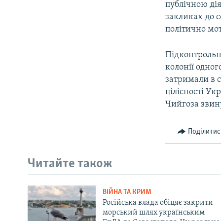
публічною дія
закликах до 
політично мо
Підконтрольн
колонії одног
затримали в с
цілісності Ук
Чийгоза звин
Поділитис
Читайте також
ВІЙНА ТА КРИМ
Російська влада обіцяє закрити
морський шлях українським