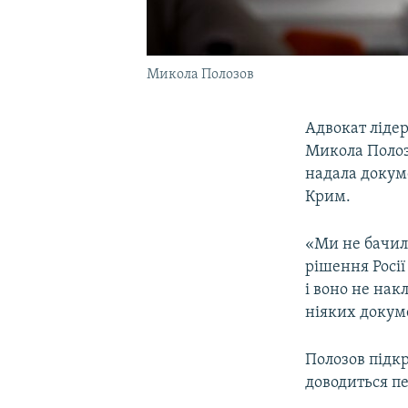
Микола Полозов
Адвокат ліде
Микола Полоз
надала докуме
Крим.
«Ми не бачили
рішення Росії
і воно не нак
ніяких докуме
Полозов підкр
доводиться п