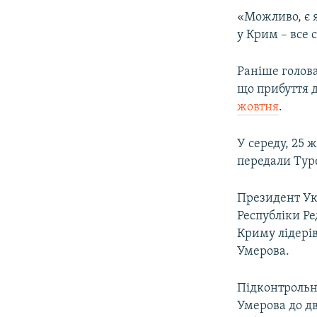
«Можливо, є я
у Крим – все с
Раніше голов
що прибуття 
жовтня
.
У середу, 25 
передали Тур
Президент Ук
Республіки Ре
Криму лідері
Умерова.
Підконтрольн
Умерова до дв