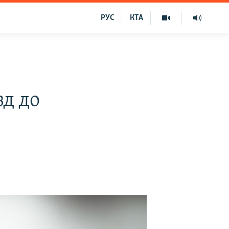
РУС
КТА
зд до