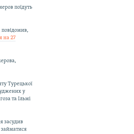
меров поїдуть
 повідомив,
я на 27
мерова,
ту Турецької
суджених у
оза та Ільмі
я засудив
и займатися