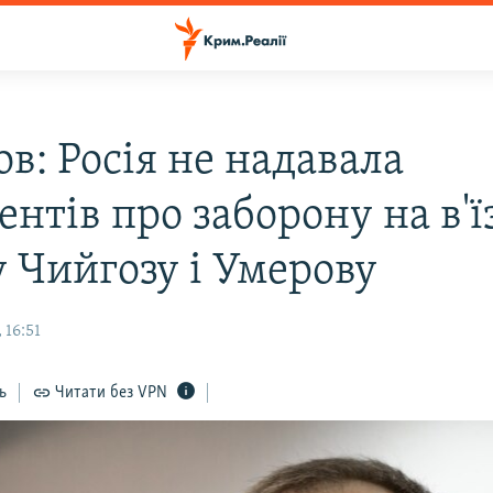
в: Росія не надавала
нтів про заборону на в'ї
 Чийгозу і Умерову
 16:51
ь
Читати без VPN