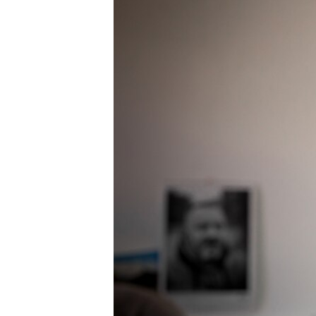
ВІДЕОУРОКИ «ELIFBE»
СВІДЧЕННЯ ОКУПАЦІЇ
УКРАЇНСЬКА ПРОБЛЕМА КРИМУ
ІНФОГРАФІКА