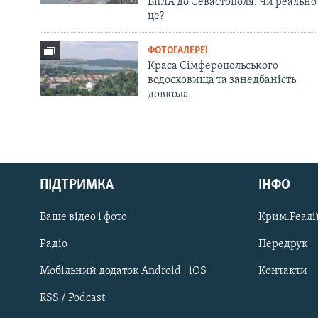
БпЛА до Севастополя. Чи реально
це?
ФОТОГАЛЕРЕЇ
Краса Сімферопольського
водосховища та занедбаність
довкола
Русский
ПІДТРИМКА
ІНФО
Qırımtatar
Ваше відео і фото
Крим.Реалії
ДОЛУЧАЙСЯ!
Радіо
Передрук
Мобільний додаток Android | iOS
Контакти
RSS / Podcast