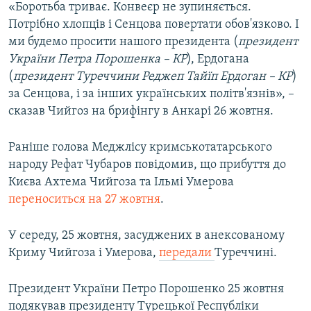
«Боротьба триває. Конвеєр не зупиняється.
Потрібно хлопців і Сенцова повертати обов'язково. І
ми будемо просити нашого президента (
президент
України Петра Порошенка – КР
), Ердогана
(
президент Туреччини Реджеп Тайїп Ердоган – КР
)
за Сенцова, і за інших українських політв'язнів», –
сказав Чийгоз на брифінгу в Анкарі 26 жовтня.
Раніше голова Меджлісу кримськотатарського
народу Рефат Чубаров повідомив, що прибуття до
Києва Ахтема Чийгоза та Ільмі Умерова
переноситься на 27 жовтня
.
У середу, 25 жовтня, засуджених в анексованому
Криму Чийгоза і Умерова,
передали
Туреччині.
Президент України Петро Порошенко 25 жовтня
подякував президенту Турецької Республіки