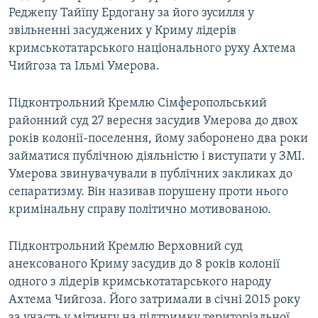
Реджепу Тайїпу Ердогану за його зусилля у
звільненні засуджених у Криму лідерів
кримськотатарського національного руху Ахтема
Чийгоза та Ільмі Умерова.
Підконтрольний Кремлю Сімферопольський
районний суд 27 вересня засудив Умерова до двох
років колонії-поселення, йому заборонено два роки
займатися публічною діяльністю і виступати у ЗМІ.
Умерова звинувачували в публічних закликах до
сепаратизму. Він називав порушену проти нього
кримінальну справу політично мотивованою.
Підконтрольний Кремлю Верховний суд
анексованого Криму засудив до 8 років колонії
одного з лідерів кримськотатарського народу
Ахтема Чийгоза. Його затримали в січні 2015 року
за участь у мітингу на підтримку територіальної