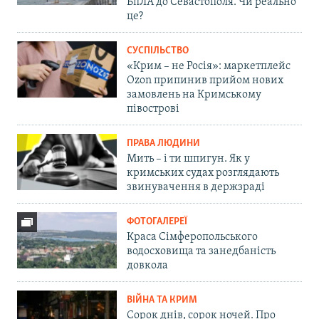
БпЛА до Севастополя. Чи реально
це?
СУСПІЛЬСТВО
«Крим – не Росія»: маркетплейс
Ozon припинив прийом нових
замовлень на Кримському
півострові
ПРАВА ЛЮДИНИ
Мить – і ти шпигун. Як у
кримських судах розглядають
звинувачення в держзраді
ФОТОГАЛЕРЕЇ
Краса Сімферопольського
водосховища та занедбаність
довкола
ВІЙНА ТА КРИМ
Сорок днів, сорок ночей. Про