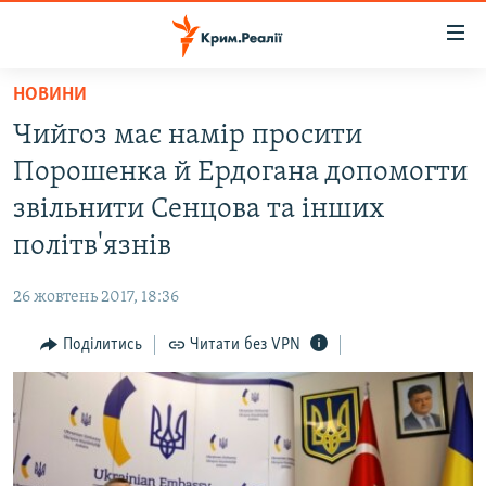
Доступність
посилання
Перейти
НОВИНИ
до
НОВИНИ
Чийгоз має намір просити
основного
ВОДА.КРИМ
матеріалу
Порошенка й Ердогана допомогти
ВІДЕО ТА ФОТО
Перейти
звільнити Сенцова та інших
до
ПОЛІТИКА
політв'язнів
основної
БЛОГИ
навігації
26 жовтень 2017, 18:36
Перейти
ПОГЛЯД
до
Поділитись
Читати без VPN
ІНТЕРВ'Ю
пошуку
ВСЕ ЗА ДЕНЬ
СПЕЦПРОЕКТИ
ЯК ОБІЙТИ БЛОКУВАННЯ
ДЕПОРТАЦІЯ