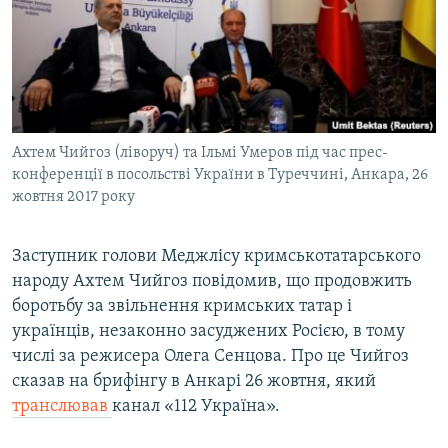
ВІДЕОУРОКИ «ELIFBE»
Русский
СВІДЧЕННЯ ОКУПАЦІЇ
Qırımtatar
УКРАЇНСЬКА ПРОБЛЕМА КРИМУ
ДОЛУЧАЙСЯ!
ІНФОГРАФІКА
Ахтем Чийгоз (ліворуч) та Ільмі Умеров під час прес-
конференції в посольстві України в Туреччині, Анкара, 26
жовтня 2017 року
Усі сайти RFE/RL
Заступник голови Меджлісу кримськотатарського
народу Ахтем Чийгоз повідомив, що продовжить
боротьбу за звільнення кримських татар і
українців, незаконно засуджених Росією, в тому
числі за режисера Олега Сенцова. Про це Чийгоз
сказав на брифінгу в Анкарі 26 жовтня, який
транслював
канал «112 Україна».