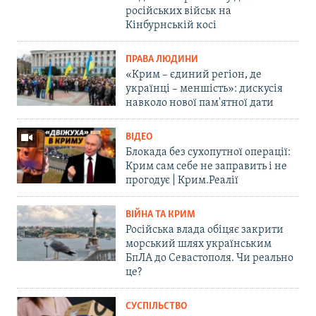
російських військ на
Кінбурнській косі
ПРАВА ЛЮДИНИ
«Крим – єдиний регіон, де
українці – меншість»: дискусія
навколо нової пам'ятної дати
ВІДЕО
Блокада без сухопутної операції:
Крим сам себе не заправить і не
прогодує | Крим.Реалії
ВІЙНА ТА КРИМ
Російська влада обіцяє закрити
морський шлях українським
БпЛА до Севастополя. Чи реально
це?
СУСПІЛЬСТВО