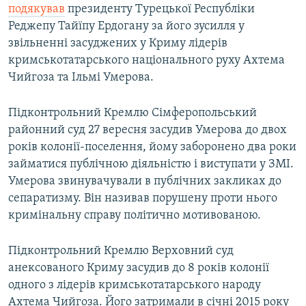
подякував
президенту Турецької Республіки
Реджепу Тайїпу Ердогану за його зусилля у
звільненні засуджених у Криму лідерів
кримськотатарського національного руху Ахтема
Чийгоза та Ільмі Умерова.
Підконтрольний Кремлю Сімферопольський
районний суд 27 вересня засудив Умерова до двох
років колонії-поселення, йому заборонено два роки
займатися публічною діяльністю і виступати у ЗМІ.
Умерова звинувачували в публічних закликах до
сепаратизму. Він називав порушену проти нього
кримінальну справу політично мотивованою.
Підконтрольний Кремлю Верховний суд
анексованого Криму засудив до 8 років колонії
одного з лідерів кримськотатарського народу
Ахтема Чийгоза. Його затримали в січні 2015 року