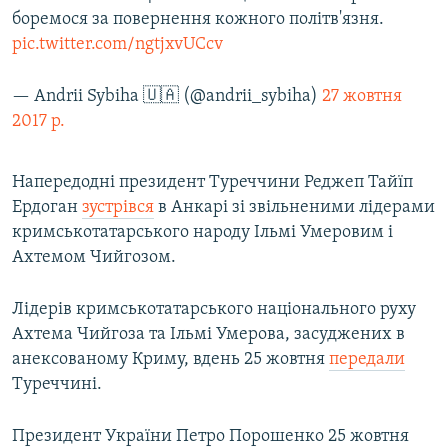
боремося за повернення кожного політв'язня.
pic.twitter.com/ngtjxvUCcv
— Andrii Sybiha 🇺🇦 (@andrii_sybiha)
27 жовтня
2017 р.
Напередодні президент Туреччини Реджеп Тайїп
Ердоган
зустрівся
в Анкарі зі звільненими лідерами
кримськотатарського народу Ільмі Умеровим і
Ахтемом Чийгозом.
Лідерів кримськотатарського національного руху
Ахтема Чийгоза та Ільмі Умерова, засуджених в
анексованому Криму, вдень 25 жовтня
передали
Туреччині.
Президент України Петро Порошенко 25 жовтня