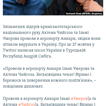
ВІДЕОУРОКИ «ELIFBE»
Русский
СВІДЧЕННЯ ОКУПАЦІЇ
Qırımtatar
УКРАЇНСЬКА ПРОБЛЕМА КРИМУ
Звільнених лідерів кримськотатарського
ДОЛУЧАЙСЯ!
ІНФОГРАФІКА
національного руху Ахтема Чийгоза та Ільмі
Умерова провели в аеропорту Анкари, звідки вони
літаком вирушать в Україну. Про це 27 жовтня у
Twitter написав посол України в Турецькій
Усі сайти RFE/RL
Республіці Андрій Сибіга.
«Провели в аеропорту Анкари Ільмі Умерова та
Ахтема Чийгоза. Батьківщина чекає! Віримо і
боремося за повернення кожного політв'язня», ‒
повідомив дипломат.
Провели в аеропорту Анкари Ільмі
#Умеров
|а та
Ахтема
#Чийгоз
|а. Батьківщина чекає! Віримо і