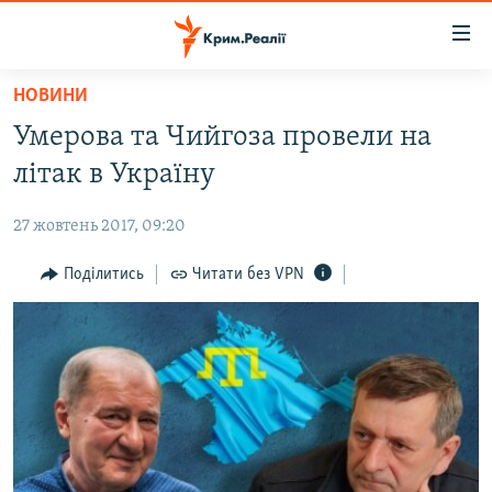
Доступність
посилання
Перейти
НОВИНИ
до
НОВИНИ
Умерова та Чийгоза провели на
основного
ВОДА.КРИМ
матеріалу
літак в Україну
ВІДЕО ТА ФОТО
Перейти
до
27 жовтень 2017, 09:20
ПОЛІТИКА
основної
БЛОГИ
Поділитись
Читати без VPN
навігації
Перейти
ПОГЛЯД
до
ІНТЕРВ'Ю
пошуку
ВСЕ ЗА ДЕНЬ
СПЕЦПРОЕКТИ
ЯК ОБІЙТИ БЛОКУВАННЯ
ДЕПОРТАЦІЯ