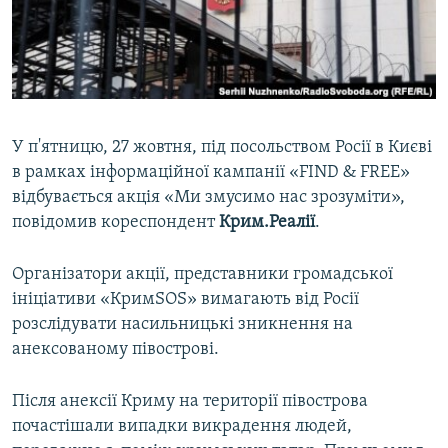
ВІДЕОУРОКИ «ELIFBE»
Русский
СВІДЧЕННЯ ОКУПАЦІЇ
Qırımtatar
УКРАЇНСЬКА ПРОБЛЕМА КРИМУ
ДОЛУЧАЙСЯ!
ІНФОГРАФІКА
У п'ятницю, 27 жовтня, під посольством Росії в Києві
в рамках інформаційної кампанії «FIND & FREE»
відбувається акція «Ми змусимо нас зрозуміти»,
Усі сайти RFE/RL
повідомив кореспондент
Крим.Реалії
.
Організатори акції, представники громадської
ініціативи «КримSOS» вимагають від Росії
розслідувати насильницькі зникнення на
анексованому півострові.
Після анексії Криму на території півострова
почастішали випадки викрадення людей,