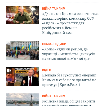
ВІЙНА ТА КРИМ
«Для них із Кримом розпочнеться
важка історія»: командир ОТУ
«Одеса» – про пастку для
російських військ на
Кінбурнській косі
ПРАВА ЛЮДИНИ
«Крим – єдиний регіон, де
українці – меншість»: дискусія
навколо нової пам'ятної дати
ВІДЕО
Блокада без сухопутної операції:
Крим сам себе не заправить і не
прогодує | Крим.Реалії
ВІЙНА ТА КРИМ
Російська влада обіцяє закрити