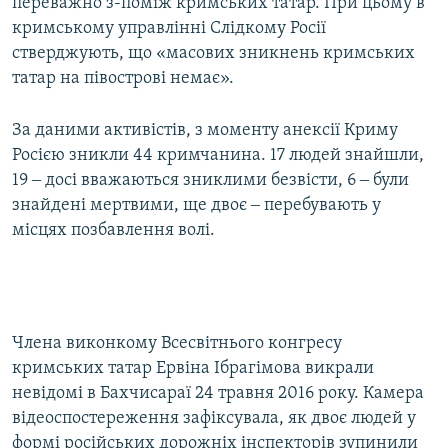
переважно з-поміж кримських татар. При цьому в
кримському управлінні Слідкому Росії
стверджують, що «масових зникнень кримських
татар на півострові немає».
За даними активістів, з моменту анексії Криму
Росією зникли 44 кримчанина. 17 людей знайшли,
19 ‒ досі вважаються зниклими безвісти, 6 ‒ були
знайдені мертвими, ще двоє ‒ перебувають у
місцях позбавлення волі.
Члена виконкому Всесвітнього конгресу
кримських татар Ервіна Ібрагімова викрали
невідомі в Бахчисараї 24 травня 2016 року. Камера
відеоспостереження зафіксувала, як двоє людей у
формі російських дорожніх інспекторів зупинили