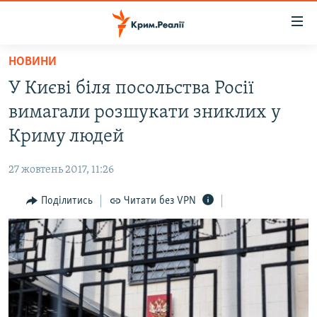
Доступність
посилання
Перейти
НОВИНИ
до
НОВИНИ
У Києві біля посольства Росії
основного
ВОДА.КРИМ
матеріалу
вимагали розшукати зниклих у
ВІДЕО ТА ФОТО
Перейти
Криму людей
до
ПОЛІТИКА
основної
27 жовтень 2017, 11:26
БЛОГИ
навігації
Перейти
Поділитись
Читати без VPN
ПОГЛЯД
до
ІНТЕРВ'Ю
пошуку
ВСЕ ЗА ДЕНЬ
СПЕЦПРОЕКТИ
ЯК ОБІЙТИ БЛОКУВАННЯ
ДЕПОРТАЦІЯ