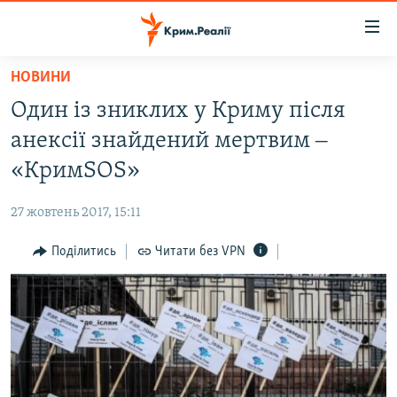
Доступність
посилання
Перейти
НОВИНИ
до
НОВИНИ
Один із зниклих у Криму після
основного
ВОДА.КРИМ
матеріалу
анексії знайдений мертвим ‒
ВІДЕО ТА ФОТО
Перейти
«КримSOS»
до
ПОЛІТИКА
основної
27 жовтень 2017, 15:11
БЛОГИ
навігації
Перейти
Поділитись
Читати без VPN
ПОГЛЯД
до
ІНТЕРВ'Ю
пошуку
ВСЕ ЗА ДЕНЬ
СПЕЦПРОЕКТИ
ЯК ОБІЙТИ БЛОКУВАННЯ
ДЕПОРТАЦІЯ