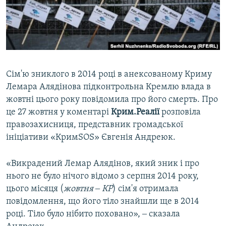
ВІДЕОУРОКИ «ELIFBE»
Русский
СВІДЧЕННЯ ОКУПАЦІЇ
Qırımtatar
УКРАЇНСЬКА ПРОБЛЕМА КРИМУ
ДОЛУЧАЙСЯ!
ІНФОГРАФІКА
Сім'ю зниклого в 2014 році в анексованому Криму
Лемара Алядінова підконтрольна Кремлю влада в
жовтні цього року повідомила про його смерть. Про
Усі сайти RFE/RL
це 27 жовтня у коментарі
Крим.Реалії
розповіла
правозахисниця, представник громадської
ініціативи «КримSOS» Євгенія Андреюк.
«Викрадений Лемар Алядінов, який зник і про
нього не було нічого відомо з серпня 2014 року,
цього місяця (
жовтня ‒ КР
) сім'я отримала
повідомлення, що його тіло знайшли ще в 2014
році. Тіло було нібито поховано», ‒ сказала