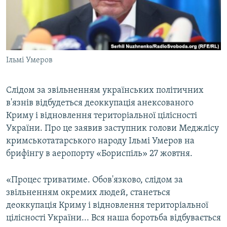
ВІДЕОУРОКИ «ELIFBE»
Русский
СВІДЧЕННЯ ОКУПАЦІЇ
Qırımtatar
УКРАЇНСЬКА ПРОБЛЕМА КРИМУ
Ільмі Умеров
ДОЛУЧАЙСЯ!
ІНФОГРАФІКА
Слідом за звільненням українських політичних
в'язнів відбудеться деоккупація анексованого
Усі сайти RFE/RL
Криму і відновлення територіальної цілісності
України. Про це заявив заступник голови Меджлісу
кримськотатарського народу Ільмі Умеров на
брифінгу в аеропорту «Бориспіль» 27 жовтня.
«Процес триватиме. Обов'язково, слідом за
звільненням окремих людей, станеться
деоккупація Криму і відновлення територіальної
цілісності України... Вся наша боротьба відбувається