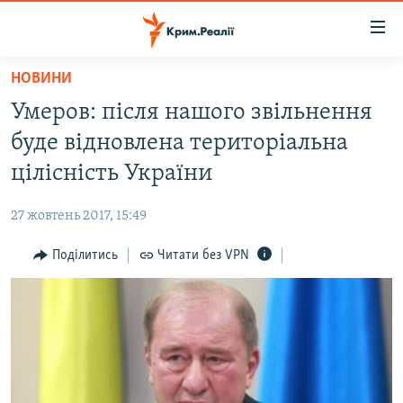
Доступність
посилання
Перейти
НОВИНИ
до
НОВИНИ
Умеров: після нашого звільнення
основного
ВОДА.КРИМ
матеріалу
буде відновлена територіальна
ВІДЕО ТА ФОТО
Перейти
цілісність України
до
ПОЛІТИКА
основної
27 жовтень 2017, 15:49
БЛОГИ
навігації
Перейти
Поділитись
Читати без VPN
ПОГЛЯД
до
ІНТЕРВ'Ю
пошуку
ВСЕ ЗА ДЕНЬ
СПЕЦПРОЕКТИ
ЯК ОБІЙТИ БЛОКУВАННЯ
ДЕПОРТАЦІЯ