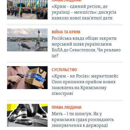
ПРАВА ЛЮДИНИ
«Крим – єдиний регіон, де
українці – меншість»: дискусія
навколо нової пам'ятної дати
ВІЙНА ТА КРИМ
Російська влада обіцяє закрити
морський шлях українським
БпЛА до Севастополя. Чи реально
це?
СУСПІЛЬСТВО
«Крим – не Росія»: маркетплейс
Ozon припинив прийом нових
замовлень на Кримському
півострові
ПРАВА ЛЮДИНИ
Мить – і ти шпигун. Як у
кримських судах розглядають
звинувачення в держзраді