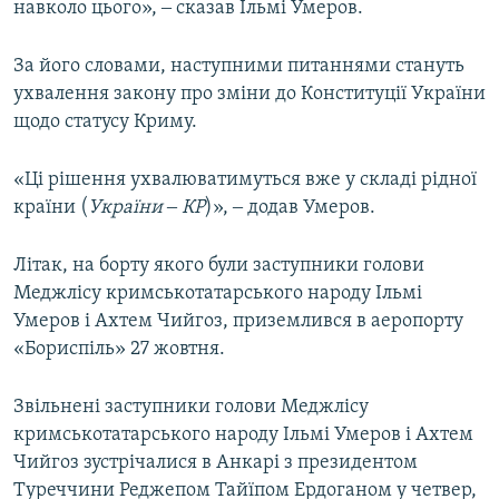
навколо цього», ‒ сказав Ільмі Умеров.
За його словами, наступними питаннями стануть
ухвалення закону про зміни до Конституції України
щодо статусу Криму.
«Ці рішення ухвалюватимуться вже у складі рідної
країни (
України ‒ КР
)», ‒ додав Умеров.
Літак, на борту якого були заступники голови
Меджлісу кримськотатарського народу Ільмі
Умеров і Ахтем Чийгоз, приземлився в аеропорту
«Бориспіль» 27 жовтня.
Звільнені заступники голови Меджлісу
кримськотатарського народу Ільмі Умеров і Ахтем
Чийгоз зустрічалися в Анкарі з президентом
Туреччини Реджепом Тайїпом Ердоганом у четвер,