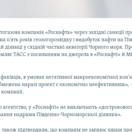
тогазова компанія «Роснафта» через західні санкції про
а п'ять років геологорозвідку і видобуток нафти на Пі
 ділянці у східній частині акваторії Чорного моря. Пр
омляє ТАСС з посиланням на джерела в «Роснафті» й 
фахівців, в умовах негативної макроекономічної кон'
бмежень наразі проект є економічно неефективним», 
 компанії.
о агентство, у «Роснафті» не виключають «достроковог
вання надрами Південно-Чорноморської ділянки».
» також підтвердили, що компанія не змінює плани про