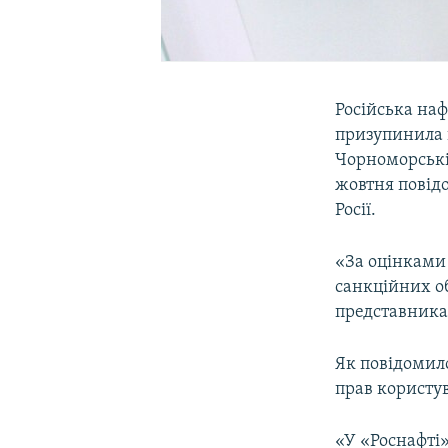
Російська наф
призупинила н
Чорноморській
жовтня повід
Росії.
«За оцінками 
санкційних о
представника
Як повідомил
прав користу
«У «Роснафті