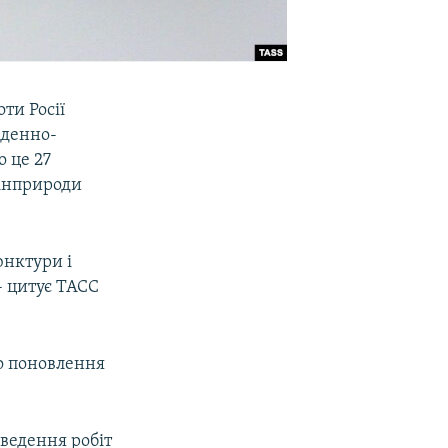
ти Росії
вденно-
о це 27
Мінприроди
юнктури і
– цитує ТАСС
о поновлення
ведення робіт