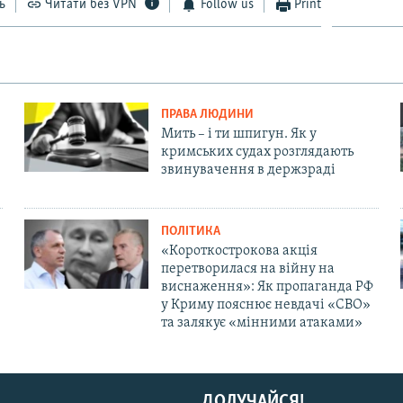
ь
Читати без VPN
Follow us
Print
ПРАВА ЛЮДИНИ
Мить – і ти шпигун. Як у
кримських судах розглядають
звинувачення в держзраді
ПОЛІТИКА
«Короткострокова акція
перетворилася на війну на
виснаження»: Як пропаганда РФ
у Криму пояснює невдачі «СВО»
та залякує «мінними атаками»
ДОЛУЧАЙСЯ!