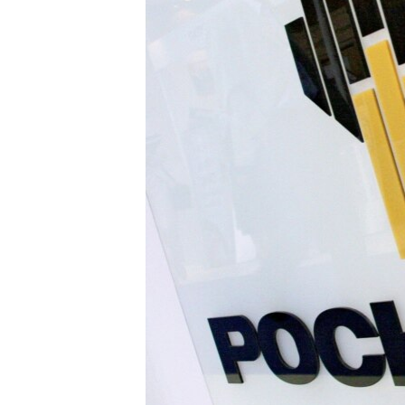
ВІДЕОУРОКИ «ELIFBE»
СВІДЧЕННЯ ОКУПАЦІЇ
УКРАЇНСЬКА ПРОБЛЕМА КРИМУ
ІНФОГРАФІКА