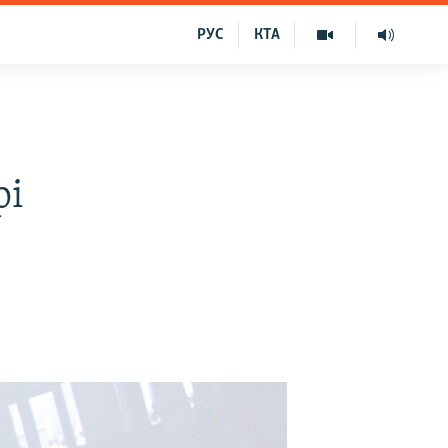
РУС
КТА
рі