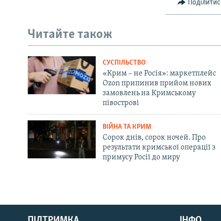
Поділитис
Читайте також
СУСПІЛЬСТВО
«Крим – не Росія»: маркетплейс
Ozon припинив прийом нових
замовлень на Кримському
півострові
ВІЙНА ТА КРИМ
Сорок днів, сорок ночей. Про
результати кримської операції з
примусу Росії до миру
Русский
ПІДТРИМКА
ІНФО
Qırımtatar