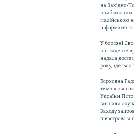
на Західно-Чо
найближчим ч
італійською н
інформагентс
У березні Єв
накладені Єв
надала доста
року, ідеться
Верховна Рада
тимчасової ок
України Петр
визнали окупа
Заходу запро
півострова й 