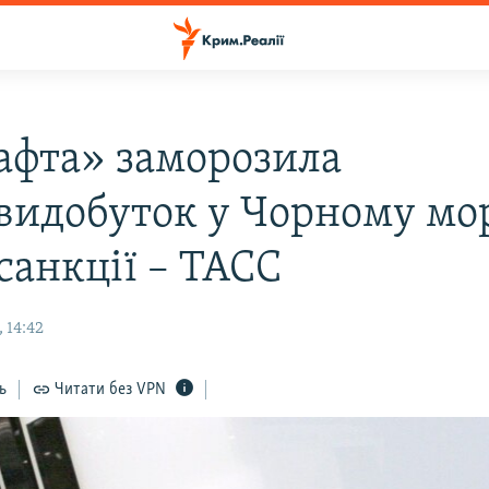
афта» заморозила
видобуток у Чорному мо
санкції – ТАСС
 14:42
ь
Читати без VPN