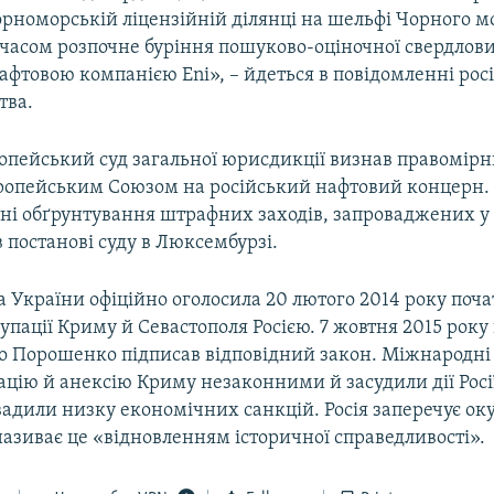
рноморській ліцензійній ділянці на шельфі Чорного мо
асом розпочне буріння пошуково-оціночної свердлови
афтовою компанією Eni», – йдеться в повідомленні рос
тва.
ропейський суд загальної юрисдикції визнав правомірн
ропейським Союзом на російський нафтовий концерн.
тні обґрунтування штрафних заходів, запроваджених у 
 в постанові суду в Люксембурзі.
 України офіційно оголосила 20 лютого 2014 року поч
упації Криму й Севастополя Росією. 7 жовтня 2015 рок
о Порошенко підписав відповідний закон. Міжнародні 
цію й анексію Криму незаконними й засудили дії Росі
вадили низку економічних санкцій. Росія заперечує ок
називає це «відновленням історичної справедливості».