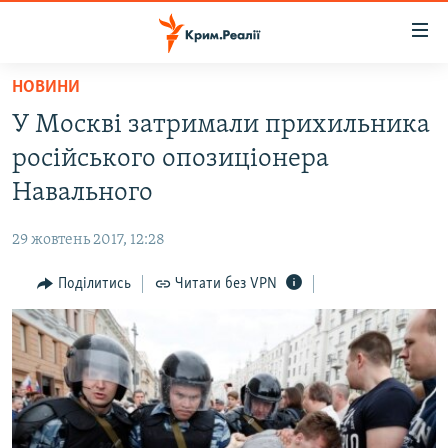
Доступність
посилання
Перейти
НОВИНИ
до
НОВИНИ
У Москві затримали прихильника
основного
ВОДА.КРИМ
матеріалу
російського опозиціонера
ВІДЕО ТА ФОТО
Перейти
Навального
до
ПОЛІТИКА
основної
29 жовтень 2017, 12:28
БЛОГИ
навігації
Перейти
Поділитись
Читати без VPN
ПОГЛЯД
до
ІНТЕРВ'Ю
пошуку
ВСЕ ЗА ДЕНЬ
СПЕЦПРОЕКТИ
ЯК ОБІЙТИ БЛОКУВАННЯ
ДЕПОРТАЦІЯ