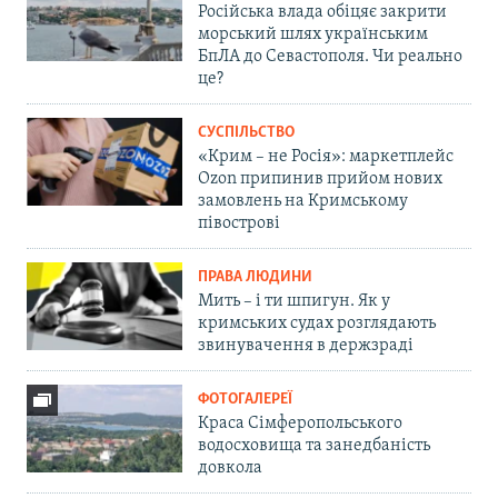
Російська влада обіцяє закрити
морський шлях українським
БпЛА до Севастополя. Чи реально
це?
СУСПІЛЬСТВО
«Крим – не Росія»: маркетплейс
Ozon припинив прийом нових
замовлень на Кримському
півострові
ПРАВА ЛЮДИНИ
Мить – і ти шпигун. Як у
кримських судах розглядають
звинувачення в держзраді
ФОТОГАЛЕРЕЇ
Краса Сімферопольського
водосховища та занедбаність
довкола