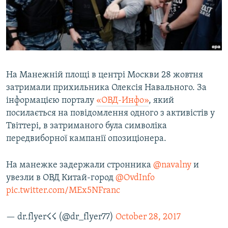
ВІДЕОУРОКИ «ELIFBE»
Русский
СВІДЧЕННЯ ОКУПАЦІЇ
Qırımtatar
УКРАЇНСЬКА ПРОБЛЕМА КРИМУ
ДОЛУЧАЙСЯ!
ІНФОГРАФІКА
На Манежній площі в центрі Москви 28 жовтня
затримали прихильника Олексія Навального. За
інформацією порталу
«ОВД-Инфо»
, який
Усі сайти RFE/RL
посилається на повідомлення одного з активістів у
Твіттері, в затриманого була символіка
передвиборної кампанії опозиціонера.
На манежке задержали стронника
@navalny
и
увезли в ОВД Китай-город
@OvdInfo
pic.twitter.com/MEx5NFranc
— dr.flyer☇☇ (@dr_flyer77)
October 28, 2017