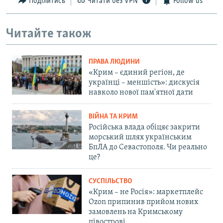
Поділитись
Читати без VPN
Follow us
Читайте також
ПРАВА ЛЮДИНИ
«Крим – єдиний регіон, де
українці – меншість»: дискусія
навколо нової пам'ятної дати
ВІЙНА ТА КРИМ
Російська влада обіцяє закрити
морський шлях українським
БпЛА до Севастополя. Чи реально
це?
СУСПІЛЬСТВО
«Крим – не Росія»: маркетплейс
Ozon припинив прийом нових
замовлень на Кримському
півострові