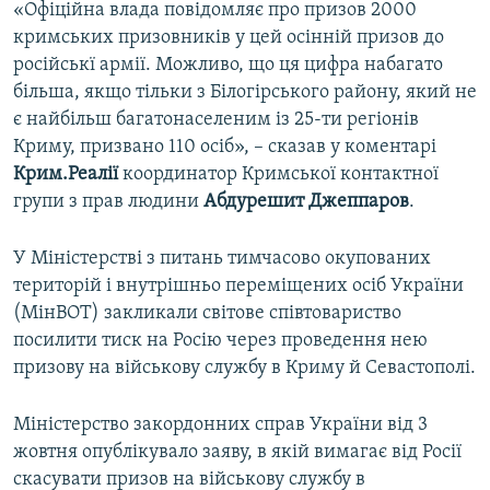
«Офіційна влада повідомляє про призов 2000
кримських призовників у цей осінній призов до
російськї армії. Можливо, що ця цифра набагато
більша, якщо тільки з Білогірського району, який не
є найбільш багатонаселеним із 25-ти регіонів
Криму, призвано 110 осіб», – сказав у коментарі
Крим.Реалії
координатор Кримської контактної
групи з прав людини
Абдурешит Джеппаров
.
У Міністерстві з питань тимчасово окупованих
територій і внутрішньо переміщених осіб України
(МінВОТ) закликали світове співтовариство
посилити тиск на Росію через проведення нею
призову на військову службу в Криму й Севастополі.
Міністерство закордонних справ України від 3
жовтня опублікувало заяву, в якій вимагає від Росії
скасувати призов на військову службу в