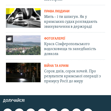
ПРАВА ЛЮДИНИ
Мить – і ти шпигун. Як у
кримських судах розглядають
звинувачення в держзраді
ФОТОГАЛЕРЕЇ
Краса Сімферопольського
водосховища та занедбаність
довкола
ВІЙНА ТА КРИМ
Сорок днів, сорок ночей. Про
результати кримської операції з
примусу Росії до миру
ДОЛУЧАЙСЯ!