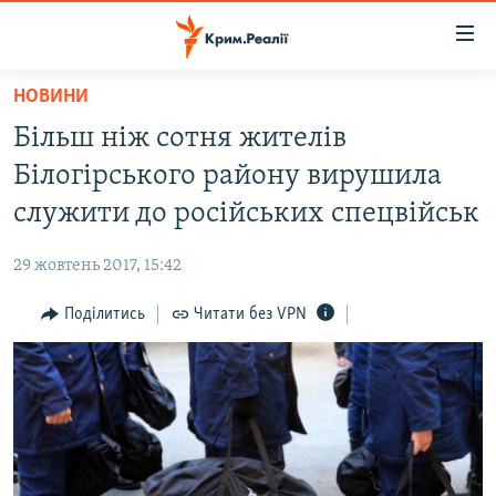
Доступність
посилання
Перейти
НОВИНИ
до
НОВИНИ
Більш ніж сотня жителів
основного
ВОДА.КРИМ
матеріалу
Білогірського району вирушила
ВІДЕО ТА ФОТО
Перейти
служити до російських спецвійськ
до
ПОЛІТИКА
основної
29 жовтень 2017, 15:42
БЛОГИ
навігації
Перейти
Поділитись
Читати без VPN
ПОГЛЯД
до
ІНТЕРВ'Ю
пошуку
ВСЕ ЗА ДЕНЬ
СПЕЦПРОЕКТИ
ЯК ОБІЙТИ БЛОКУВАННЯ
ДЕПОРТАЦІЯ