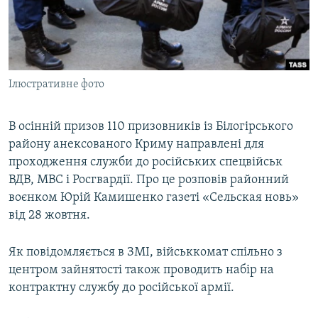
ВІДЕОУРОКИ «ELIFBE»
Русский
СВІДЧЕННЯ ОКУПАЦІЇ
Qırımtatar
УКРАЇНСЬКА ПРОБЛЕМА КРИМУ
Ілюстративне фото
ДОЛУЧАЙСЯ!
ІНФОГРАФІКА
В осінній призов 110 призовників із Білогірського
району анексованого Криму направлені для
Усі сайти RFE/RL
проходження служби до російських спецвійськ
ВДВ, МВС і Росгвардії. Про це розповів районний
воєнком Юрій Камишенко газеті «Сельская новь»
від 28 жовтня.
Як повідомляється в ЗМІ, військкомат спільно з
центром зайнятості також проводить набір на
контрактну службу до російської армії.