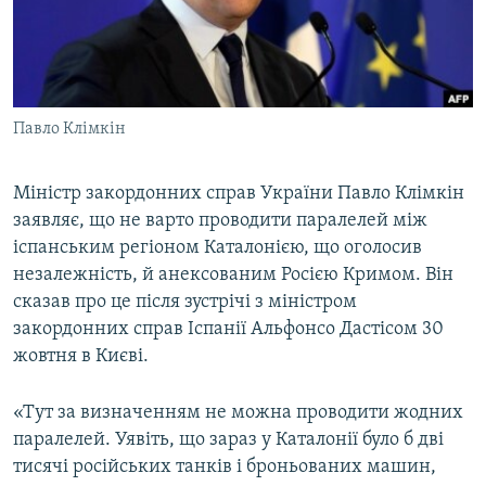
ВІДЕОУРОКИ «ELIFBE»
Русский
СВІДЧЕННЯ ОКУПАЦІЇ
Qırımtatar
УКРАЇНСЬКА ПРОБЛЕМА КРИМУ
Павло Клімкін
ДОЛУЧАЙСЯ!
ІНФОГРАФІКА
Міністр закордонних справ України Павло Клімкін
заявляє, що не варто проводити паралелей між
Усі сайти RFE/RL
іспанським регіоном Каталонією, що оголосив
незалежність, й анексованим Росією Кримом. Він
сказав про це після зустрічі з міністром
закордонних справ Іспанії Альфонсо Дастісом 30
жовтня в Києві.
«Тут за визначенням не можна проводити жодних
паралелей. Уявіть, що зараз у Каталонії було б дві
тисячі російських танків і броньованих машин,