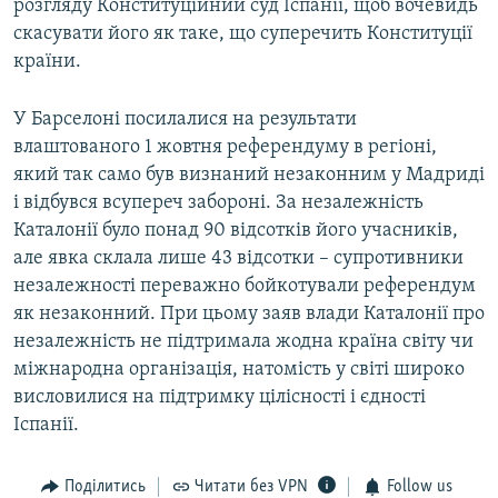
розгляду Конституційний суд Іспанії, щоб вочевидь
скасувати його як таке, що суперечить Конституції
країни.
У Барселоні посилалися на результати
влаштованого 1 жовтня референдуму в регіоні,
який так само був визнаний незаконним у Мадриді
і відбувся всупереч забороні. За незалежність
Каталонії було понад 90 відсотків його учасників,
але явка склала лише 43 відсотки – супротивники
незалежності переважно бойкотували референдум
як незаконний. При цьому заяв влади Каталонії про
незалежність не підтримала жодна країна світу чи
міжнародна організація, натомість у світі широко
висловилися на підтримку цілісності і єдності
Іспанії.
Поділитись
Читати без VPN
Follow us