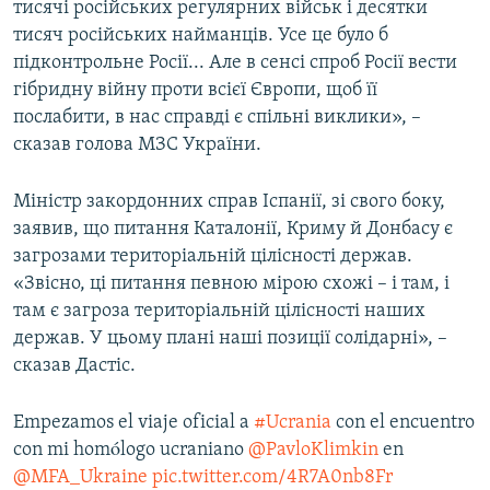
тисячі російських регулярних військ і десятки
тисяч російських найманців. Усе це було б
підконтрольне Росії... Але в сенсі спроб Росії вести
гібридну війну проти всієї Європи, щоб її
послабити, в нас справді є спільні виклики», –
сказав голова МЗС України.
Міністр закордонних справ Іспанії, зі свого боку,
заявив, що питання Каталонії, Криму й Донбасу є
загрозами територіальній цілісності держав.
«Звісно, ці питання певною мірою схожі – і там, і
там є загроза територіальній цілісності наших
держав. У цьому плані наші позиції солідарні», –
сказав Дастіс.
Empezamos el viaje oficial a
#Ucrania
con el encuentro
con mi homólogo ucraniano
@PavloKlimkin
en
@MFA_Ukraine
pic.twitter.com/4R7A0nb8Fr