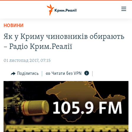
Доступність
посилання
Перейти
НОВИНИ
до
НОВИНИ
Як у Криму чиновників обирають
основного
ВОДА.КРИМ
матеріалу
– Радіо Крим.Реалії
ВІДЕО ТА ФОТО
Перейти
до
01 листопад 2017, 07:15
ПОЛІТИКА
основної
БЛОГИ
Поділитись
Читати без VPN
навігації
Перейти
ПОГЛЯД
до
ІНТЕРВ'Ю
пошуку
ВСЕ ЗА ДЕНЬ
СПЕЦПРОЕКТИ
ЯК ОБІЙТИ БЛОКУВАННЯ
ДЕПОРТАЦІЯ