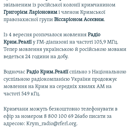
звільненим із російської колонії кримчанином
Григорієм Ларіоновим
і членом Кримської
правозахисної групи
Віссаріоном Асєєвим
.
Із 4 вересня розпочалося мовлення
Радіо
Крим.Реалії
у FM-діапазоні на частоті 105,9 МГц.
Тепер мовлення українською й російською мовами
ведеться 24 години на добу.
Водночас
Радіо Крим.Реалії
спільно з Національною
суспільною радіокомпанією України продовжує
мовлення на Крим на середніх хвилях АМ на
частоті 549 кГц.
Кримчани можуть безкоштовно телефонувати в
ефір за номером 8 800 100 69 26або писати за
адресою: Krym_radio@rferl.org.