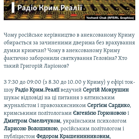
ВІДЕОУРОКИ «ELIFBE»
Русский
СВІДЧЕННЯ ОКУПАЦІЇ
Qırımtatar
УКРАЇНСЬКА ПРОБЛЕМА КРИМУ
Чому російське керівництво в анексованому Криму
ДОЛУЧАЙСЯ!
ІНФОГРАФІКА
обирається за зачиненими дверима без врахування
думки кримчан? Чому в анексованому Криму
фактично заборонили святкування Геловіна? Хто
такий Григорій Ларіонов?
Усі сайти RFE/RL
З 7:30 до 09:00 (з 8.30 до 10.00 у Криму) у ефірі ток-
шоу
Радіо Крим.Реалії
ведучий
Сергій Мокрушин
шукає відповіді на ці питання з ялтинським
журналістом і правозахисником
Сергієм Сардико
,
кримськими політологами
Євгенією Горюновою
і
Дмитром Омельчуком
, українським психологом
Ларисою Волошиною
, російським політологом і
публіцистом
Федором Крашенинниковим
,