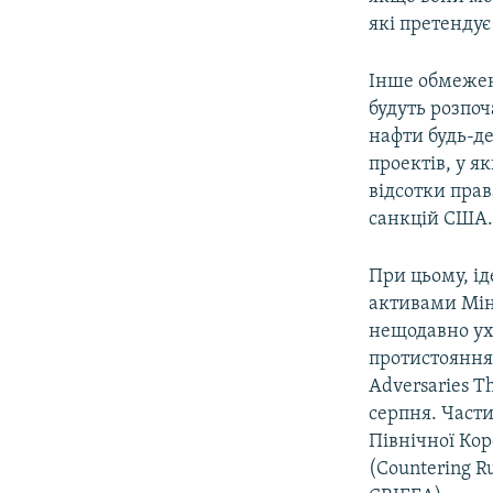
які претендує 
Інше обмеженн
будуть розпоч
нафти будь-де
проектів, у я
відсотки прав
санкцій США
При цьому, і
активами Мін
нещодавно ухв
протистояння
Adversaries T
серпня. Части
Північної Кор
(Countering Ru