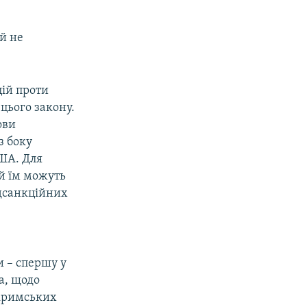
й не
ій проти
 цього закону.
ови
з боку
США. Для
ий їм можуть
ідсанкційних
и – спершу у
а, щодо
 кримських