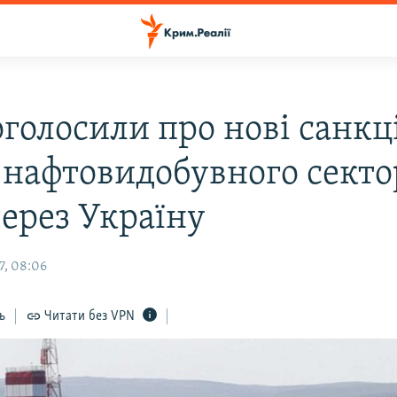
голосили про нові санкц
 нафтовидобувного секто
через Україну
7, 08:06
ь
Читати без VPN