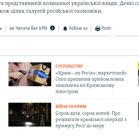
та представників колишньої української влади. Деякі с
кож цілих галузей російської економіки.
ь
Читати без VPN
Follow us
Print
СУСПІЛЬСТВО
«Крим – не Росія»: маркетплейс
Ozon припинив прийом нових
замовлень на Кримському
півострові
ВІЙНА ТА КРИМ
Сорок днів, сорок ночей. Про
результати кримської операції з
примусу Росії до миру