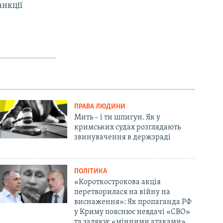
анкції
ПРАВА ЛЮДИНИ
Мить – і ти шпигун. Як у
кримських судах розглядають
звинувачення в держзраді
ПОЛІТИКА
«Короткострокова акція
перетворилася на війну на
виснаження»: Як пропаганда РФ
у Криму пояснює невдачі «СВО»
та залякує «мінними атаками»