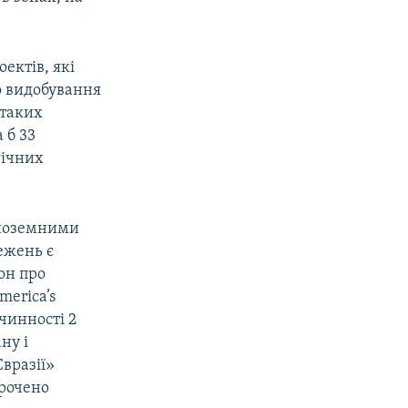
ектів, які
до видобування
 таких
 б 33
гічних
іноземними
ежень є
он про
erica’s
 чинності 2
ну і
Євразії»
орочено