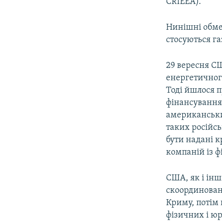
CRIEEA).
Нинішні обме
стосуються г
29 вересня С
енергетичного
Тоді йшлося п
фінансування
американськи
таких російсь
бути надані к
компаній із ф
США, як і інш
скоординовано
Криму, потім 
фізичних і юр