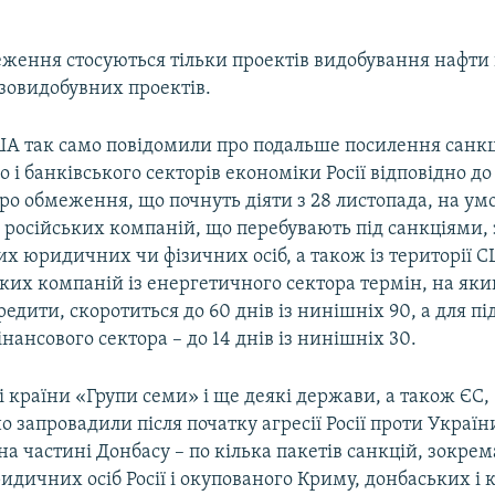
ження стосуються тільки проектів видобування нафти 
азовидобувних проектів.
ША так само повідомили про подальше посилення санкц
 і банківського секторів економіки Росії відповідно до
ро обмеження, що почнуть діяти з 28 листопада, на ум
 російських компаній, що перебувають під санкціями, 
х юридичних чи фізичних осіб, а також із території 
ких компаній із енергетичного сектора термін, на як
редити, скоротиться до 60 днів із нинішніх 90, а для п
інансового сектора – до 14 днів із нинішніх 30.
і країни «Групи семи» і ще деякі держави, а також ЄС,
 запровадили після початку агресії Росії проти Україн
на частині Донбасу – по кілька пакетів санкцій, зокрем
идичних осіб Росії і окупованого Криму, донбаських і