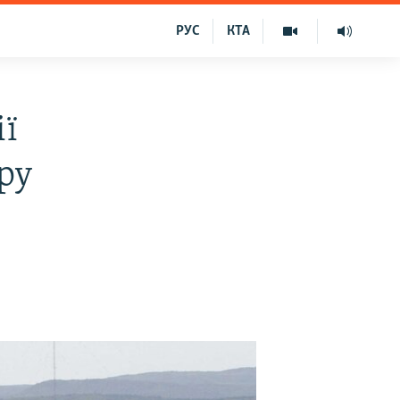
РУС
КТА
ії
ру