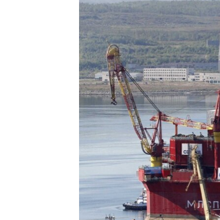
ВІДЕОУРОКИ «ELIFBE»
СВІДЧЕННЯ ОКУПАЦІЇ
УКРАЇНСЬКА ПРОБЛЕМА КРИМУ
ІНФОГРАФІКА