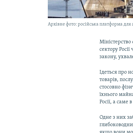
Архівне фото: російська платформа дл
Міністерство 
сектору Росії
закону, ухвал
Ідеться про 
товарів, посл
стосовно фіз
їхнього майна
Росії, а саме 
Одне з них за
глибоководни
якщо вони мож