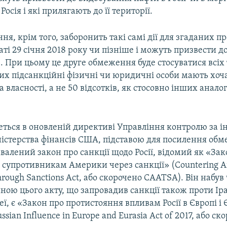
Росія і які прилягають до її території.
я, крім того, заборонить такі самі дії для згаданих про
аті 29 січня 2018 року чи пізніше і можуть призвести 
. При цьому це друге обмеження буде стосуватися всіх
ких підсанкційні фізичні чи юридичні особи мають хоча
а власності, а не 50 відсотків, як стосовно інших анало
.
деться в оновленій директиві Управління контролю за 
істерства фінансів США, підставою для посилення обм
алений закон про санкції щодо Росії, відомий як «Зак
 супротивникам Америки через санкції» (Countering Am
hrough Sanctions Act, або скорочено CAATSA). Він набув
ною цього акту, що запровадив санкції також проти Іра
еї, є «Закон про протистояння впливам Росії в Європі і 
ssian Influence in Europe and Eurasia Act of 2017, або ск