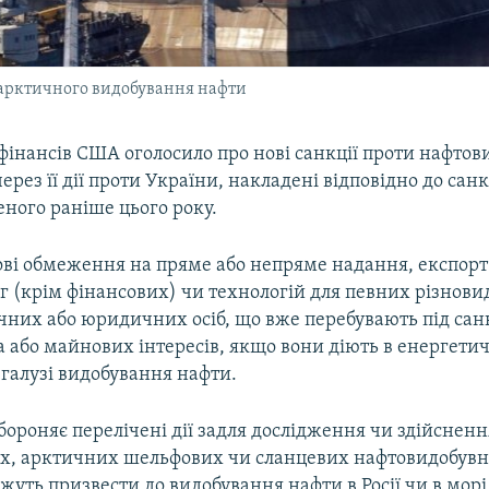
я арктичного видобування нафти
фінансів США оголосило про нові санкції проти нафтов
 через її дії проти України, накладені відповідно до сан
еного раніше цього року.
нові обмеження на пряме або непряме надання, експорт
уг (крім фінансових) чи технологій для певних різновид
ичних або юридичних осіб, що вже перебувають під сан
 або майнових інтересів, якщо вони діють в енергети
в галузі видобування нафти.
бороняє перелічені дії задля дослідження чи здійсненн
х, арктичних шельфових чи сланцевих нафтовидобувн
уть призвести до видобування нафти в Росії чи в морі 