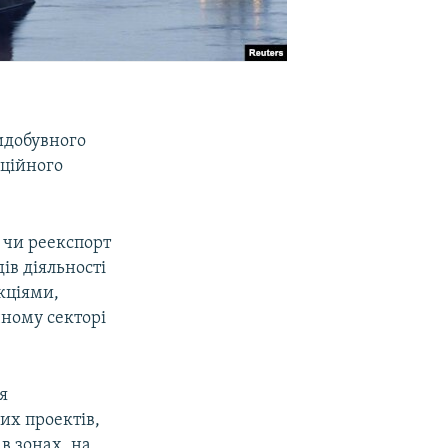
идобувного
кційного
 чи реекспорт
ів діяльності
кціями,
чному секторі
я
их проектів,
в зонах, на