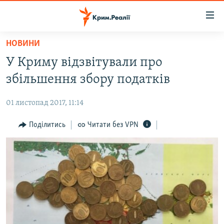
Доступність
посилання
Перейти
НОВИНИ
до
НОВИНИ
У Криму відзвітували про
основного
ВОДА.КРИМ
матеріалу
збільшення збору податків
ВІДЕО ТА ФОТО
Перейти
до
01 листопад 2017, 11:14
ПОЛІТИКА
основної
БЛОГИ
Поділитись
Читати без VPN
навігації
Перейти
ПОГЛЯД
до
ІНТЕРВ'Ю
пошуку
ВСЕ ЗА ДЕНЬ
СПЕЦПРОЕКТИ
ЯК ОБІЙТИ БЛОКУВАННЯ
ДЕПОРТАЦІЯ