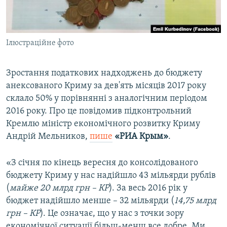
ВІДЕОУРОКИ «ELIFBE»
Русский
СВІДЧЕННЯ ОКУПАЦІЇ
Qırımtatar
Ілюстраційне фото
УКРАЇНСЬКА ПРОБЛЕМА КРИМУ
ДОЛУЧАЙСЯ!
ІНФОГРАФІКА
Зростання податкових надходжень до бюджету
анексованого Криму за дев'ять місяців 2017 року
склало 50% у порівнянні з аналогічним періодом
Усі сайти RFE/RL
2016 року. Про це повідомив підконтрольний
Кремлю міністр економічного розвитку Криму
Андрій Мельников,
пише
«РИА Крым»
.
«З січня по кінець вересня до консолідованого
бюджету Криму у нас надійшло 43 мільярди рублів
(
майже 20 млрд грн – КР
). За весь 2016 рік у
бюджет надійшло менше – 32 мільярди (
14,75 млрд
грн – КР
). Це означає, що у нас з точки зору
економічної ситуації більш-менш все добре. Ми