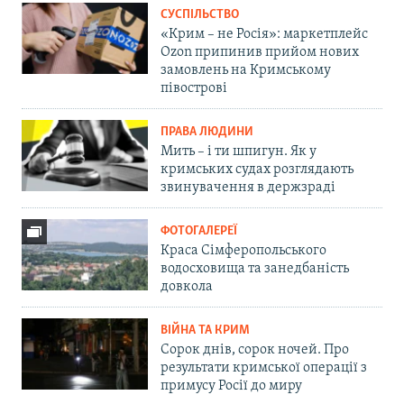
СУСПІЛЬСТВО
«Крим – не Росія»: маркетплейс
Ozon припинив прийом нових
замовлень на Кримському
півострові
ПРАВА ЛЮДИНИ
Мить – і ти шпигун. Як у
кримських судах розглядають
звинувачення в держзраді
ФОТОГАЛЕРЕЇ
Краса Сімферопольського
водосховища та занедбаність
довкола
ВІЙНА ТА КРИМ
Сорок днів, сорок ночей. Про
результати кримської операції з
примусу Росії до миру