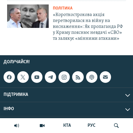
ПОЛІТИКА
«Короткострокова акція
перетворилася на війну на
виснаження»: Як пропаганда РФ
у Криму пояснює невдачі «СВО»
та залякує «мінними атаками»
ДОЛУЧАЙСЯ!
ПІДТРИМКА
ІНФО
© Крим.Реалії, 2026 | Усі права застережено.
КТА
РУС